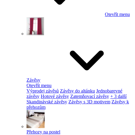
Otevřít menu
Závěsy
Otevřít menu
Výprodej závěsů
Závěsy do altánku
Jednobarevné
závěsy
Hotové závěsy
Zatemňovací závěsy
+ 3 další
Skandinávské závěsy
Závěsy s 3D motivem
Závěsy k
přehozům
Přehozy na postel