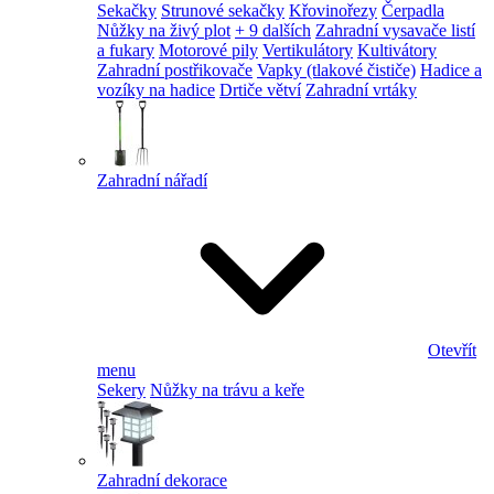
Sekačky
Strunové sekačky
Křovinořezy
Čerpadla
Nůžky na živý plot
+ 9 dalších
Zahradní vysavače listí
a fukary
Motorové pily
Vertikulátory
Kultivátory
Zahradní postřikovače
Vapky (tlakové čističe)
Hadice a
vozíky na hadice
Drtiče větví
Zahradní vrtáky
Zahradní nářadí
Otevřít
menu
Sekery
Nůžky na trávu a keře
Zahradní dekorace