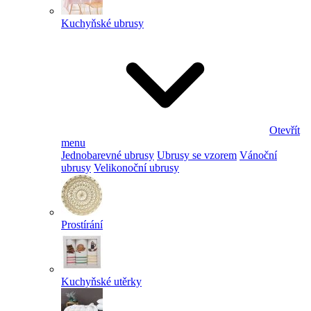
Kuchyňské ubrusy
Otevřít
menu
Jednobarevné ubrusy
Ubrusy se vzorem
Vánoční
ubrusy
Velikonoční ubrusy
Prostírání
Kuchyňské utěrky