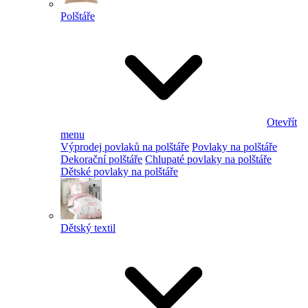
Polštáře
Otevřít
menu
Výprodej povlaků na polštáře
Povlaky na polštáře
Dekorační polštáře
Chlupaté povlaky na polštáře
Dětské povlaky na polštáře
Dětský textil