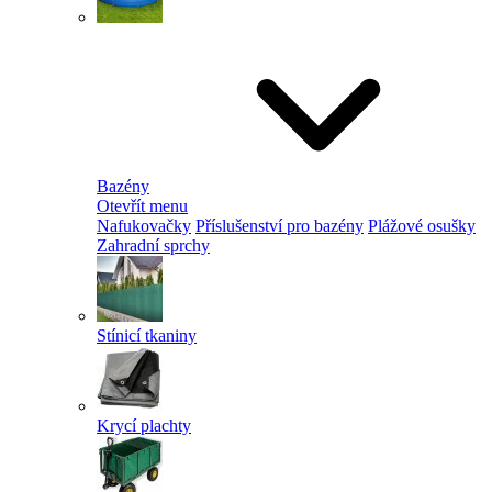
Bazény
Otevřít menu
Nafukovačky
Příslušenství pro bazény
Plážové osušky
Zahradní sprchy
Stínicí tkaniny
Krycí plachty