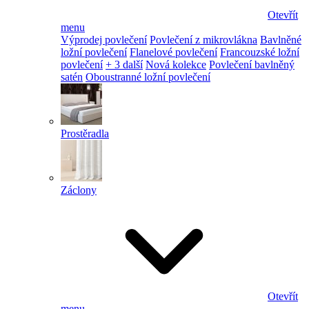
Otevřít
menu
Výprodej povlečení
Povlečení z mikrovlákna
Bavlněné
ložní povlečení
Flanelové povlečení
Francouzské ložní
povlečení
+ 3 další
Nová kolekce
Povlečení bavlněný
satén
Oboustranné ložní povlečení
Prostěradla
Záclony
Otevřít
menu