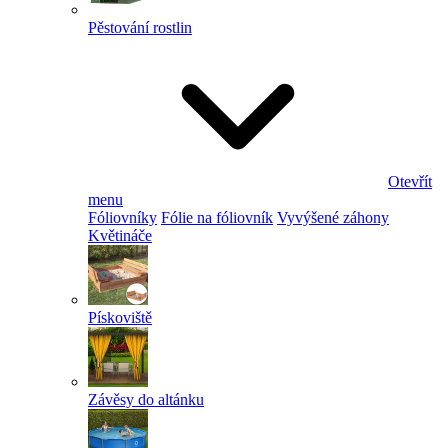
Pěstování rostlin
Otevřít
menu
Fóliovníky
Fólie na fóliovník
Vyvýšené záhony
Květináče
Pískoviště
Závěsy do altánku