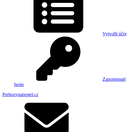
Vytvořit účet
Zapomenuté
heslo
Prehozynapostel.cz