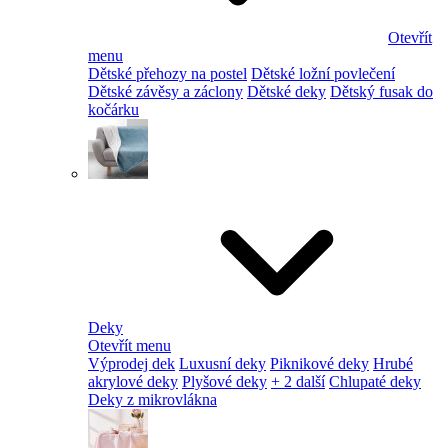
Otevřít
menu
Dětské přehozy na postel
Dětské ložní povlečení
Dětské závěsy a záclony
Dětské deky
Dětský fusak do
kočárku
Deky
Otevřít menu
Výprodej dek
Luxusní deky
Piknikové deky
Hrubé
akrylové deky
Plyšové deky
+ 2 další
Chlupaté deky
Deky z mikrovlákna