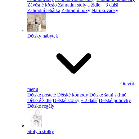
Závěsné křeslo
Zahradní stoly a židle
+ 3 další
Zahradní lehátka
Zahradní boxy
Nafukovačky
Dětský nábytek
Otevřít
menu
Dětské postele
Dětské komody
Dětské šatní skříně
Dětské židle
Dětské stolky
+ 2 další
Dětské pohovky
Dětské regály
Stoly a stolky