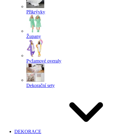
Přikrývky
Župany
Pyžamové overaly
Dekorační sety
DEKORACE