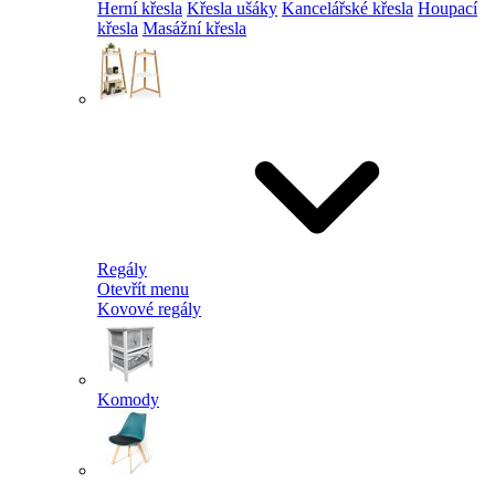
Herní křesla
Křesla ušáky
Kancelářské křesla
Houpací
křesla
Masážní křesla
Regály
Otevřít menu
Kovové regály
Komody