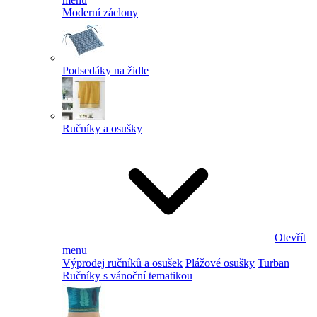
Moderní záclony
Podsedáky na židle
Ručníky a osušky
Otevřít
menu
Výprodej ručníků a osušek
Plážové osušky
Turban
Ručníky s vánoční tematikou