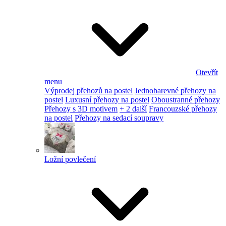
Otevřít
menu
Výprodej přehozů na postel
Jednobarevné přehozy na
postel
Luxusní přehozy na postel
Oboustranné přehozy
Přehozy s 3D motivem
+ 2 další
Francouzské přehozy
na postel
Přehozy na sedací soupravy
Ložní povlečení