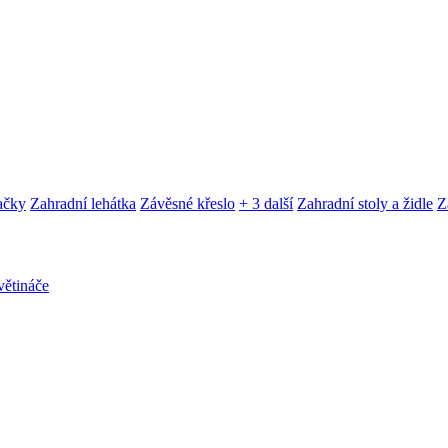
ačky
Zahradní lehátka
Závěsné křeslo
+ 3 další
Zahradní stoly a židle
Z
ětináče