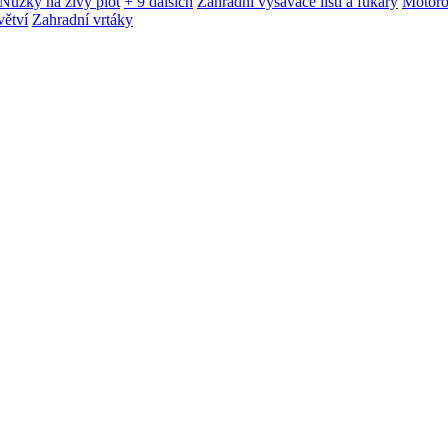
Nůžky na živý plot
+ 9 dalších
Zahradní vysavače listí a fukary
Motoro
větví
Zahradní vrtáky