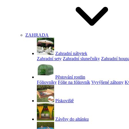
ZAHRADA
Zahradní nábytek
Zahradní sety
Zahradní slunečníky
Zahradní houp
Pěstování rostlin
Fóliovníky
Fólie na fóliovník
Vyvýšené záhony
Kv
Pískoviště
Závěsy do altánku