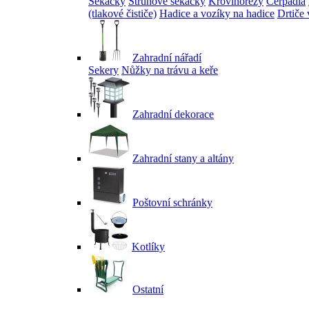
Sekačky
Strunové sekačky
Křovinořezy
Čerpadla
(tlakové čističe)
Hadice a vozíky na hadice
Drtiče 
Zahradní nářadí
Sekery
Nůžky na trávu a keře
Zahradní dekorace
Zahradní stany a altány
Poštovní schránky
Kotlíky
Ostatní