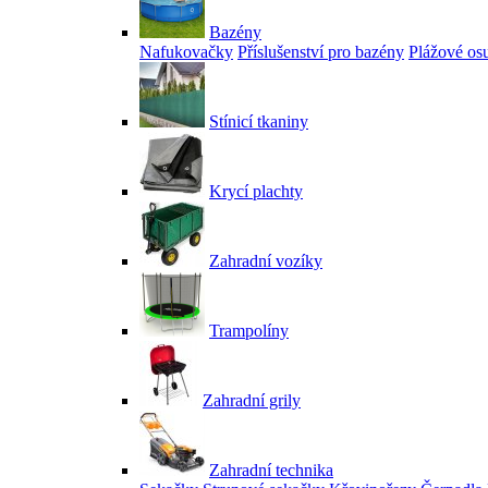
Bazény
Nafukovačky
Příslušenství pro bazény
Plážové os
Stínicí tkaniny
Krycí plachty
Zahradní vozíky
Trampolíny
Zahradní grily
Zahradní technika