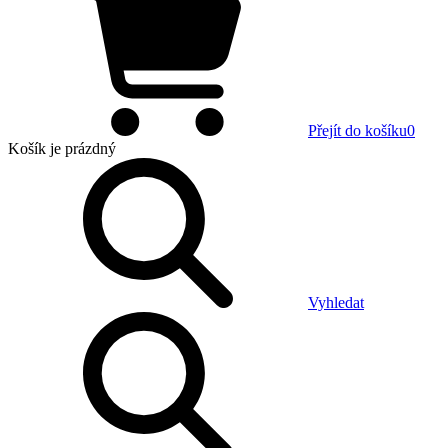
Přejít do košíku
0
Košík
je prázdný
Vyhledat