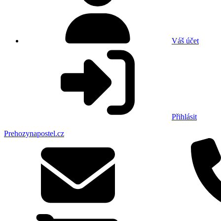
Váš účet
Přihlásit
Prehozynapostel.cz