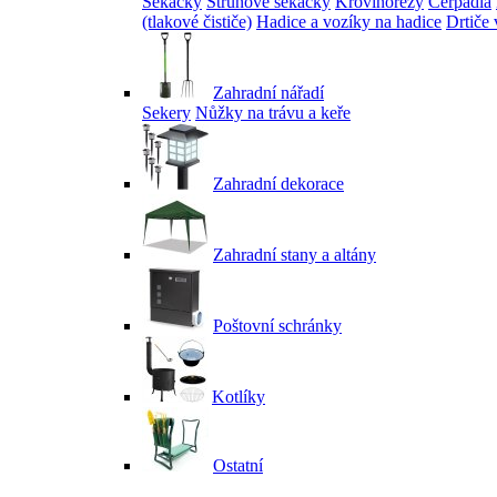
Sekačky
Strunové sekačky
Křovinořezy
Čerpadla
(tlakové čističe)
Hadice a vozíky na hadice
Drtiče 
Zahradní nářadí
Sekery
Nůžky na trávu a keře
Zahradní dekorace
Zahradní stany a altány
Poštovní schránky
Kotlíky
Ostatní