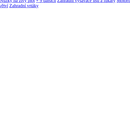
Nůžky na živý plot
+ 9 dalších
Zahradní vysavače listí a fukary
Motoro
větví
Zahradní vrtáky