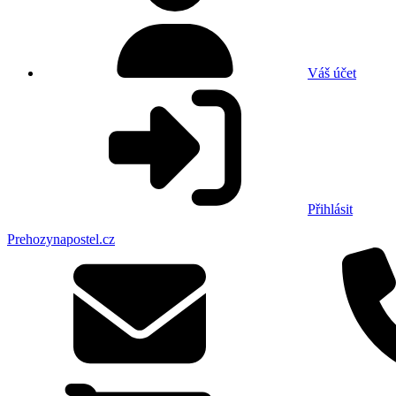
Váš účet
Přihlásit
Prehozynapostel.cz