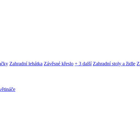
ačky
Zahradní lehátka
Závěsné křeslo
+ 3 další
Zahradní stoly a židle
Z
ětináče