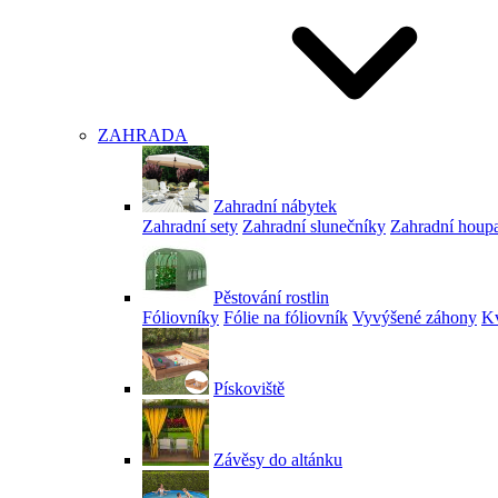
ZAHRADA
Zahradní nábytek
Zahradní sety
Zahradní slunečníky
Zahradní houp
Pěstování rostlin
Fóliovníky
Fólie na fóliovník
Vyvýšené záhony
Kv
Pískoviště
Závěsy do altánku