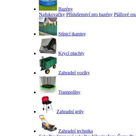
Bazény
Nafukovačky
Příslušenství pro bazény
Plážové os
Stínicí tkaniny
Krycí plachty
Zahradní vozíky
Trampolíny
Zahradní grily
Zahradní technika