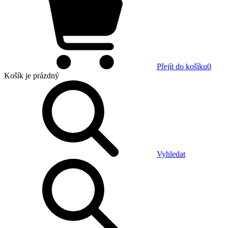
Přejít do košíku
0
Košík
je prázdný
Vyhledat