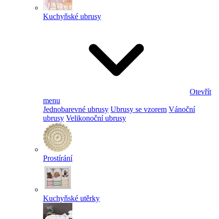
Kuchyňské ubrusy
Otevřít
menu
Jednobarevné ubrusy
Ubrusy se vzorem
Vánoční
ubrusy
Velikonoční ubrusy
Prostírání
Kuchyňské utěrky