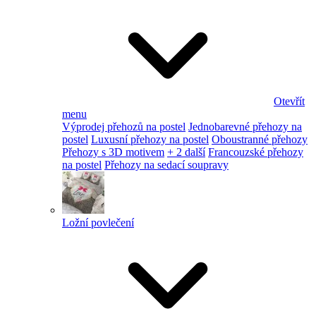
Otevřít
menu
Výprodej přehozů na postel
Jednobarevné přehozy na
postel
Luxusní přehozy na postel
Oboustranné přehozy
Přehozy s 3D motivem
+ 2 další
Francouzské přehozy
na postel
Přehozy na sedací soupravy
Ložní povlečení