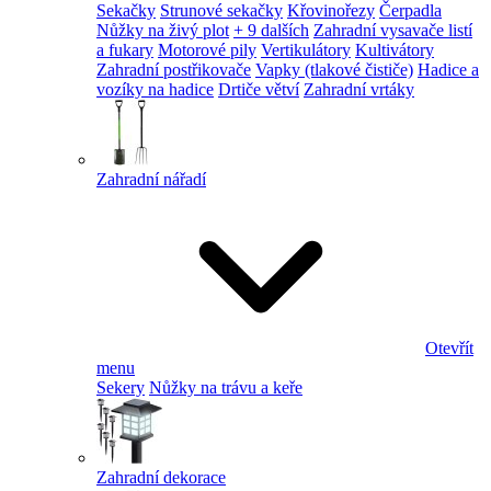
Sekačky
Strunové sekačky
Křovinořezy
Čerpadla
Nůžky na živý plot
+ 9 dalších
Zahradní vysavače listí
a fukary
Motorové pily
Vertikulátory
Kultivátory
Zahradní postřikovače
Vapky (tlakové čističe)
Hadice a
vozíky na hadice
Drtiče větví
Zahradní vrtáky
Zahradní nářadí
Otevřít
menu
Sekery
Nůžky na trávu a keře
Zahradní dekorace