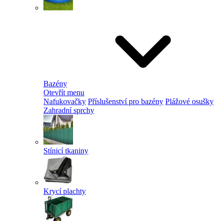
Bazény
Otevřít menu
Nafukovačky
Příslušenství pro bazény
Plážové osušky
Zahradní sprchy
Stínicí tkaniny
Krycí plachty