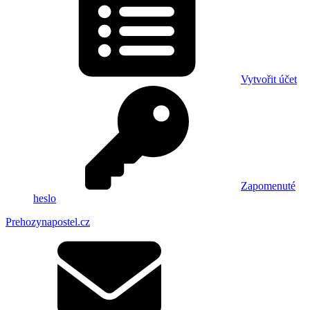
Vytvořit účet
Zapomenuté
heslo
Prehozynapostel.cz