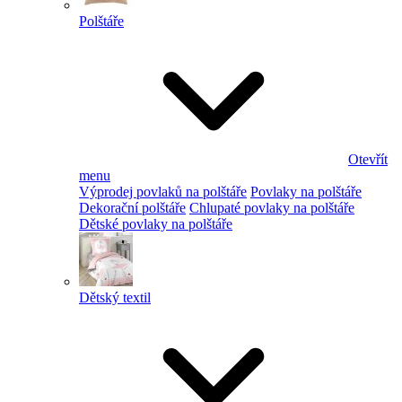
Polštáře
Otevřít
menu
Výprodej povlaků na polštáře
Povlaky na polštáře
Dekorační polštáře
Chlupaté povlaky na polštáře
Dětské povlaky na polštáře
Dětský textil