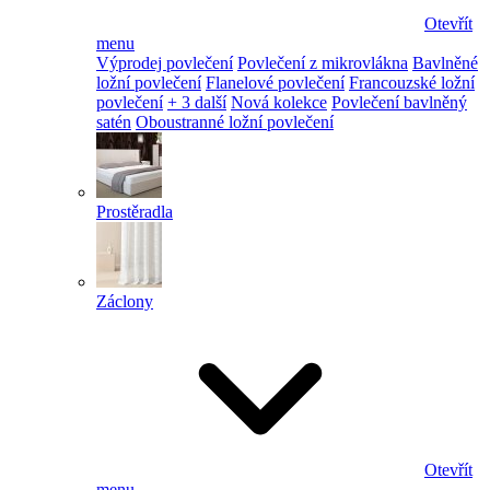
Otevřít
menu
Výprodej povlečení
Povlečení z mikrovlákna
Bavlněné
ložní povlečení
Flanelové povlečení
Francouzské ložní
povlečení
+ 3 další
Nová kolekce
Povlečení bavlněný
satén
Oboustranné ložní povlečení
Prostěradla
Záclony
Otevřít
menu