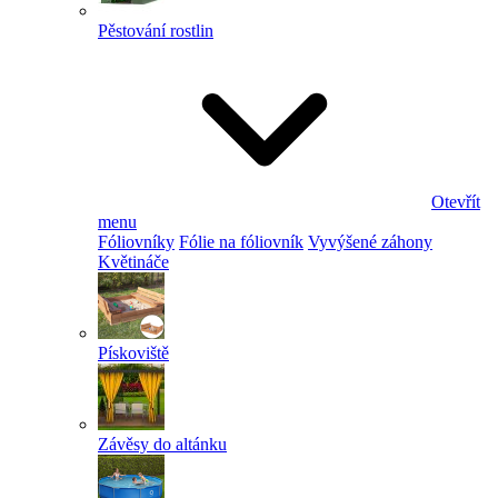
Pěstování rostlin
Otevřít
menu
Fóliovníky
Fólie na fóliovník
Vyvýšené záhony
Květináče
Pískoviště
Závěsy do altánku