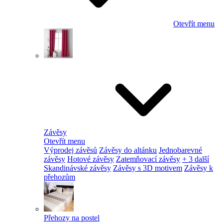
Otevřít menu
Závěsy
Otevřít menu
Výprodej závěsů
Závěsy do altánku
Jednobarevné
závěsy
Hotové závěsy
Zatemňovací závěsy
+ 3 další
Skandinávské závěsy
Závěsy s 3D motivem
Závěsy k
přehozům
Přehozy na postel