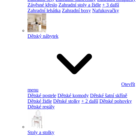
Závěsné křeslo
Zahradní stoly a židle
+ 3 další
Zahradní lehátka
Zahradní boxy
Nafukovačky
Dětský nábytek
Otevřít
menu
Dětské postele
Dětské komody
Dětské šatní skříně
Dětské židle
Dětské stolky
+ 2 další
Dětské pohovky
Dětské regály
Stoly a stolky