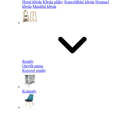
Herní křesla
Křesla ušáky
Kancelářské křesla
Houpací
křesla
Masážní křesla
Regály
Otevřít menu
Kovové regály
Komody