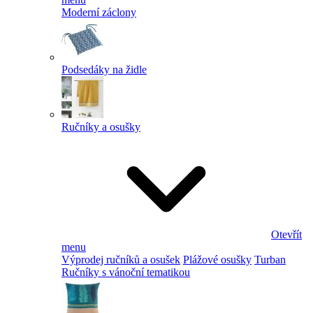
Moderní záclony
Podsedáky na židle
Ručníky a osušky
Otevřít
menu
Výprodej ručníků a osušek
Plážové osušky
Turban
Ručníky s vánoční tematikou