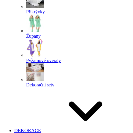
Přikrývky
Župany
Pyžamové overaly
Dekorační sety
DEKORACE