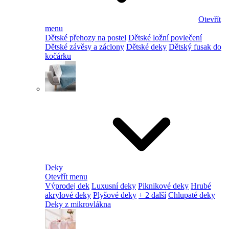
Otevřít
menu
Dětské přehozy na postel
Dětské ložní povlečení
Dětské závěsy a záclony
Dětské deky
Dětský fusak do
kočárku
Deky
Otevřít menu
Výprodej dek
Luxusní deky
Piknikové deky
Hrubé
akrylové deky
Plyšové deky
+ 2 další
Chlupaté deky
Deky z mikrovlákna