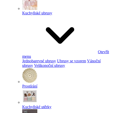
Kuchyňské ubrusy
Otevřít
menu
Jednobarevné ubrusy
Ubrusy se vzorem
Vánoční
ubrusy
Velikonoční ubrusy
Prostírání
Kuchyňské utěrky