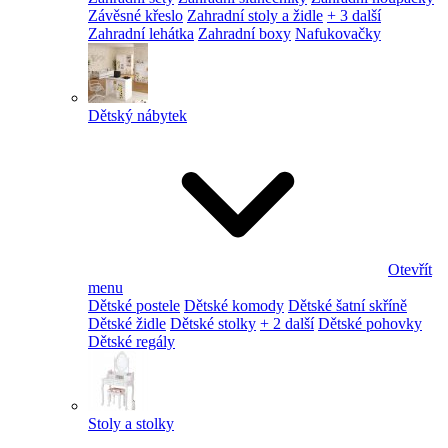
Závěsné křeslo
Zahradní stoly a židle
+ 3 další
Zahradní lehátka
Zahradní boxy
Nafukovačky
Dětský nábytek
Otevřít
menu
Dětské postele
Dětské komody
Dětské šatní skříně
Dětské židle
Dětské stolky
+ 2 další
Dětské pohovky
Dětské regály
Stoly a stolky