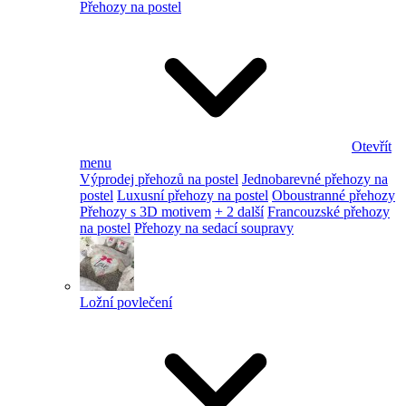
Přehozy na postel
Otevřít
menu
Výprodej přehozů na postel
Jednobarevné přehozy na
postel
Luxusní přehozy na postel
Oboustranné přehozy
Přehozy s 3D motivem
+ 2 další
Francouzské přehozy
na postel
Přehozy na sedací soupravy
Ložní povlečení