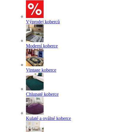
Výprodej koberců
Moderní koberce
Vintage koberce
Chlupaté koberce
Kulaté a oválné koberce