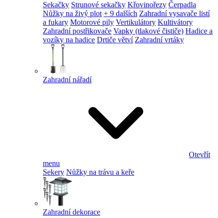
Sekačky
Strunové sekačky
Křovinořezy
Čerpadla
Nůžky na živý plot
+ 9 dalších
Zahradní vysavače listí
a fukary
Motorové pily
Vertikulátory
Kultivátory
Zahradní postřikovače
Vapky (tlakové čističe)
Hadice a
vozíky na hadice
Drtiče větví
Zahradní vrtáky
Zahradní nářadí
Otevřít
menu
Sekery
Nůžky na trávu a keře
Zahradní dekorace