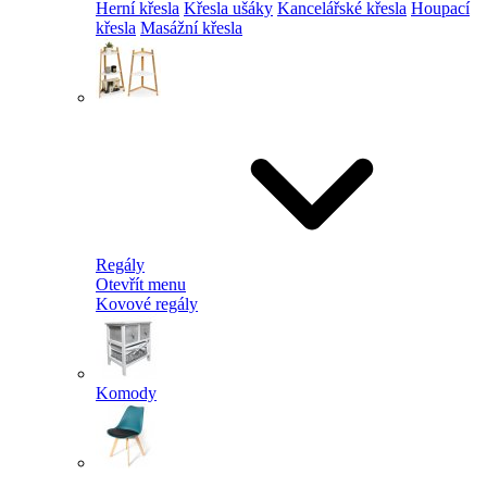
Herní křesla
Křesla ušáky
Kancelářské křesla
Houpací
křesla
Masážní křesla
Regály
Otevřít menu
Kovové regály
Komody