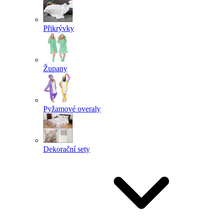
Přikrývky
Župany
Pyžamové overaly
Dekorační sety