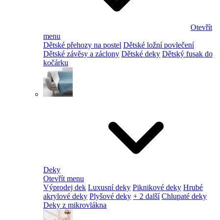
Otevřít
menu
Dětské přehozy na postel
Dětské ložní povlečení
Dětské závěsy a záclony
Dětské deky
Dětský fusak do
kočárku
Deky
Otevřít menu
Výprodej dek
Luxusní deky
Piknikové deky
Hrubé
akrylové deky
Plyšové deky
+ 2 další
Chlupaté deky
Deky z mikrovlákna