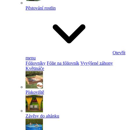
Pěstování rostlin
Otevřít
menu
Fóliovníky
Fólie na fóliovník
Vyvýšené záhony
Květináče
Pískoviště
Závěsy do altánku