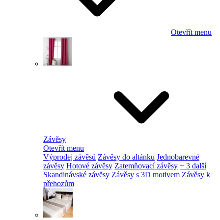
Otevřít menu
Závěsy
Otevřít menu
Výprodej závěsů
Závěsy do altánku
Jednobarevné
závěsy
Hotové závěsy
Zatemňovací závěsy
+ 3 další
Skandinávské závěsy
Závěsy s 3D motivem
Závěsy k
přehozům