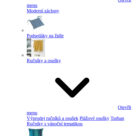
menu
Moderní záclony
Podsedáky na židle
Ručníky a osušky
Otevřít
menu
Výprodej ručníků a osušek
Plážové osušky
Turban
Ručníky s vánoční tematikou