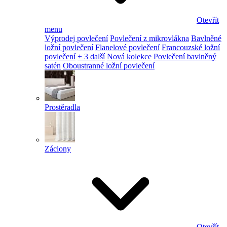
Otevřít
menu
Výprodej povlečení
Povlečení z mikrovlákna
Bavlněné
ložní povlečení
Flanelové povlečení
Francouzské ložní
povlečení
+ 3 další
Nová kolekce
Povlečení bavlněný
satén
Oboustranné ložní povlečení
Prostěradla
Záclony
Otevřít