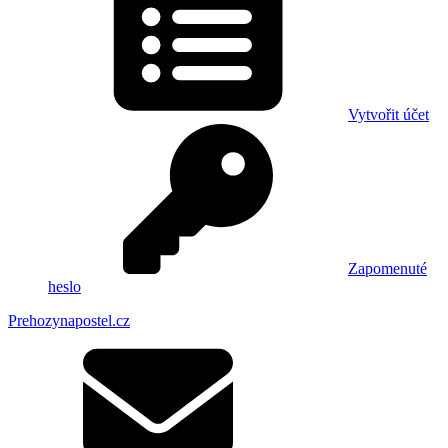
Vytvořit účet
Zapomenuté
heslo
Prehozynapostel.cz