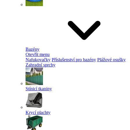
Bazény
Otevřít menu
Nafukovačky
Příslušenství pro bazény
Plážové osušky
Zahradní sprchy
Stínicí tkaniny
Krycí plachty