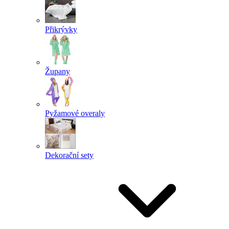
Přikrývky
Župany
Pyžamové overaly
Dekorační sety