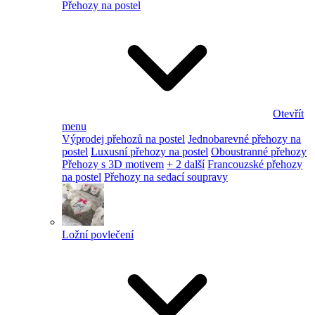
Přehozy na postel
Otevřít
menu
Výprodej přehozů na postel
Jednobarevné přehozy na
postel
Luxusní přehozy na postel
Oboustranné přehozy
Přehozy s 3D motivem
+ 2 další
Francouzské přehozy
na postel
Přehozy na sedací soupravy
Ložní povlečení