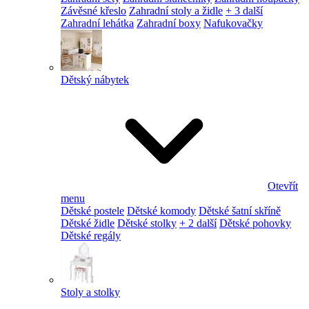
Závěsné křeslo
Zahradní stoly a židle
+ 3 další
Zahradní lehátka
Zahradní boxy
Nafukovačky
Dětský nábytek
Otevřít
menu
Dětské postele
Dětské komody
Dětské šatní skříně
Dětské židle
Dětské stolky
+ 2 další
Dětské pohovky
Dětské regály
Stoly a stolky