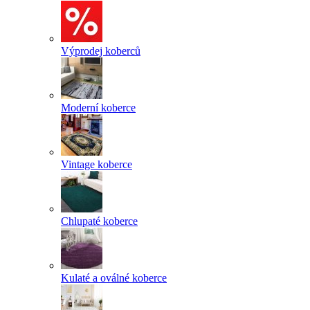
Výprodej koberců
Moderní koberce
Vintage koberce
Chlupaté koberce
Kulaté a oválné koberce