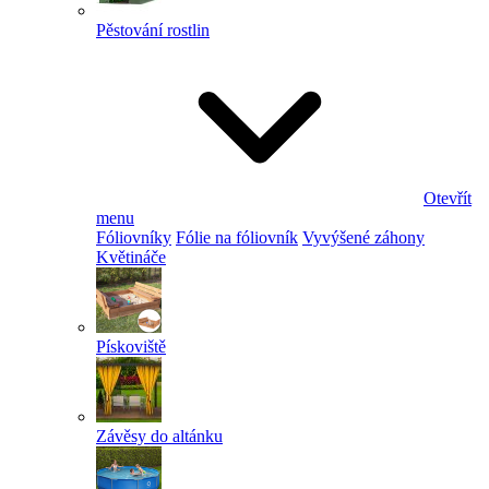
Pěstování rostlin
Otevřít
menu
Fóliovníky
Fólie na fóliovník
Vyvýšené záhony
Květináče
Pískoviště
Závěsy do altánku