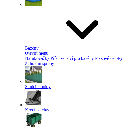
Bazény
Otevřít menu
Nafukovačky
Příslušenství pro bazény
Plážové osušky
Zahradní sprchy
Stínicí tkaniny
Krycí plachty