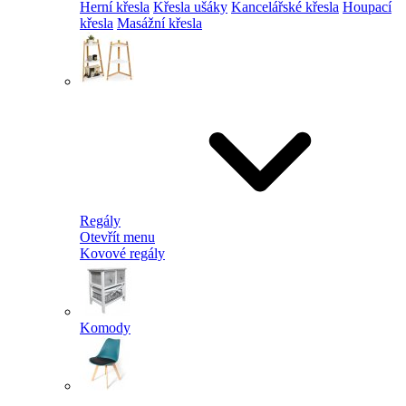
Herní křesla
Křesla ušáky
Kancelářské křesla
Houpací
křesla
Masážní křesla
Regály
Otevřít menu
Kovové regály
Komody