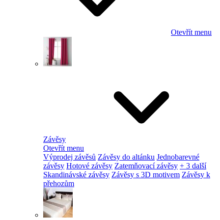
Otevřít menu
Závěsy
Otevřít menu
Výprodej závěsů
Závěsy do altánku
Jednobarevné
závěsy
Hotové závěsy
Zatemňovací závěsy
+ 3 další
Skandinávské závěsy
Závěsy s 3D motivem
Závěsy k
přehozům