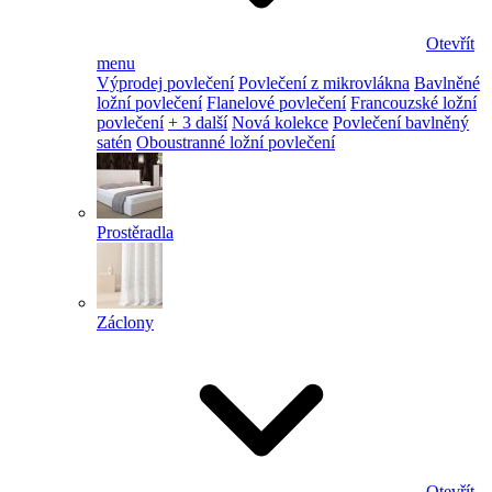
Otevřít
menu
Výprodej povlečení
Povlečení z mikrovlákna
Bavlněné
ložní povlečení
Flanelové povlečení
Francouzské ložní
povlečení
+ 3 další
Nová kolekce
Povlečení bavlněný
satén
Oboustranné ložní povlečení
Prostěradla
Záclony
Otevřít