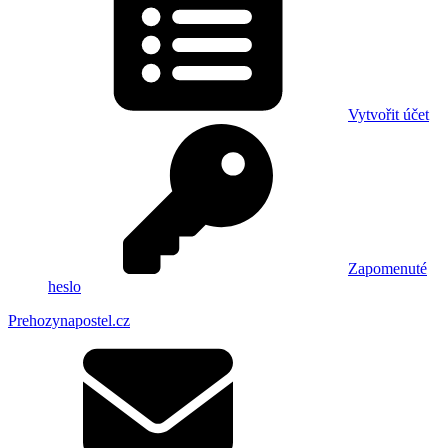
Vytvořit účet
Zapomenuté
heslo
Prehozynapostel.cz