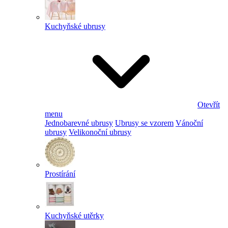
Kuchyňské ubrusy
Otevřít
menu
Jednobarevné ubrusy
Ubrusy se vzorem
Vánoční
ubrusy
Velikonoční ubrusy
Prostírání
Kuchyňské utěrky