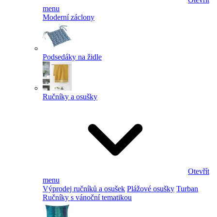
menu
Moderní záclony
Podsedáky na židle
Ručníky a osušky
Otevřít
menu
Výprodej ručníků a osušek
Plážové osušky
Turban
Ručníky s vánoční tematikou