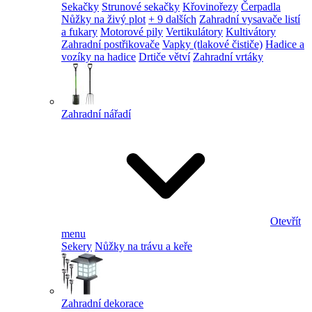
Sekačky
Strunové sekačky
Křovinořezy
Čerpadla
Nůžky na živý plot
+ 9 dalších
Zahradní vysavače listí
a fukary
Motorové pily
Vertikulátory
Kultivátory
Zahradní postřikovače
Vapky (tlakové čističe)
Hadice a
vozíky na hadice
Drtiče větví
Zahradní vrtáky
Zahradní nářadí
Otevřít
menu
Sekery
Nůžky na trávu a keře
Zahradní dekorace