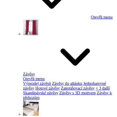
Otevřít menu
Závěsy
Otevřít menu
Výprodej závěsů
Závěsy do altánku
Jednobarevné
závěsy
Hotové závěsy
Zatemňovací závěsy
+ 3 další
Skandinávské závěsy
Závěsy s 3D motivem
Závěsy k
přehozům