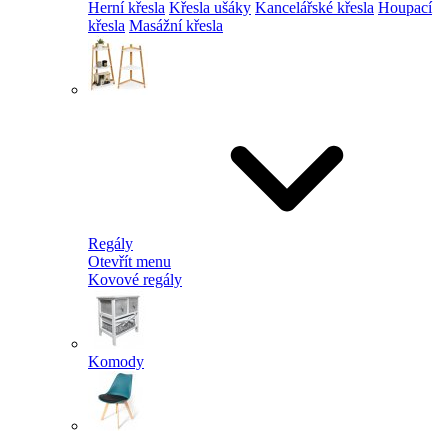
Herní křesla
Křesla ušáky
Kancelářské křesla
Houpací
křesla
Masážní křesla
Regály
Otevřít menu
Kovové regály
Komody