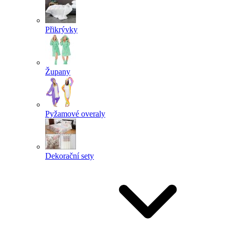
Přikrývky
Župany
Pyžamové overaly
Dekorační sety