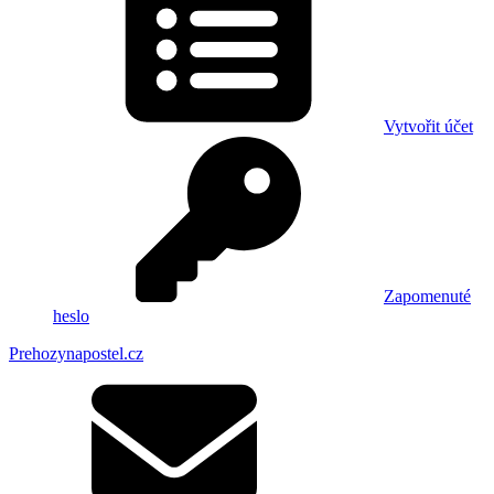
Vytvořit účet
Zapomenuté
heslo
Prehozynapostel.cz