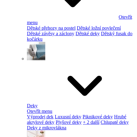
Otevřít
menu
Dětské přehozy na postel
Dětské ložní povlečení
Dětské závěsy a záclony
Dětské deky
Dětský fusak do
kočárku
Deky
Otevřít menu
Výprodej dek
Luxusní deky
Piknikové deky
Hrubé
akrylové deky
Plyšové deky
+ 2 další
Chlupaté deky
Deky z mikrovlákna