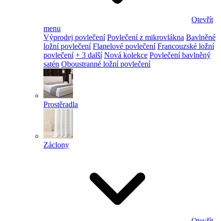
Otevřít
menu
Výprodej povlečení
Povlečení z mikrovlákna
Bavlněné
ložní povlečení
Flanelové povlečení
Francouzské ložní
povlečení
+ 3 další
Nová kolekce
Povlečení bavlněný
satén
Oboustranné ložní povlečení
Prostěradla
Záclony
Otevřít