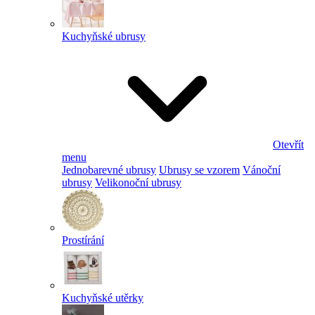
Kuchyňské ubrusy
Otevřít
menu
Jednobarevné ubrusy
Ubrusy se vzorem
Vánoční
ubrusy
Velikonoční ubrusy
Prostírání
Kuchyňské utěrky