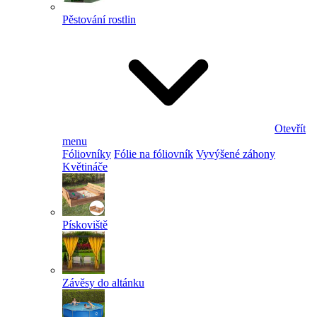
Pěstování rostlin
Otevřít
menu
Fóliovníky
Fólie na fóliovník
Vyvýšené záhony
Květináče
Pískoviště
Závěsy do altánku