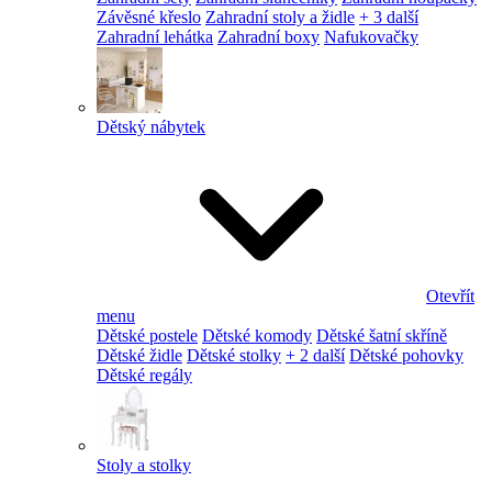
Závěsné křeslo
Zahradní stoly a židle
+ 3 další
Zahradní lehátka
Zahradní boxy
Nafukovačky
Dětský nábytek
Otevřít
menu
Dětské postele
Dětské komody
Dětské šatní skříně
Dětské židle
Dětské stolky
+ 2 další
Dětské pohovky
Dětské regály
Stoly a stolky