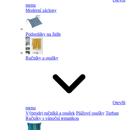
menu
Moderní záclony
Podsedáky na židle
Ručníky a osušky
Otevřít
menu
Výprodej ručníků a osušek
Plážové osušky
Turban
Ručníky s vánoční tematikou