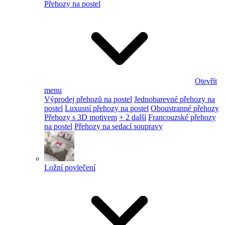
Přehozy na postel
Otevřít
menu
Výprodej přehozů na postel
Jednobarevné přehozy na
postel
Luxusní přehozy na postel
Oboustranné přehozy
Přehozy s 3D motivem
+ 2 další
Francouzské přehozy
na postel
Přehozy na sedací soupravy
Ložní povlečení