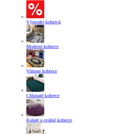
Výprodej koberců
Moderní koberce
Vintage koberce
Chlupaté koberce
Kulaté a oválné koberce