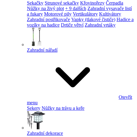
Sekačky
Strunové sekačky
Křovinořezy
Čerpadla
Nůžky na živý plot
+ 9 dalších
Zahradní vysavače listí
a fukary
Motorové pily
Vertikulátory
Kultivátory
Zahradní postřikovače
Vapky (tlakové čističe)
Hadice a
vozíky na hadice
Drtiče větví
Zahradní vrtáky
Zahradní nářadí
Otevřít
menu
Sekery
Nůžky na trávu a keře
Zahradní dekorace