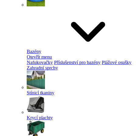
Bazény
Otevřít menu
Nafukovačky
Příslušenství pro bazény
Plážové osušky
Zahradní sprchy
Stínicí tkaniny
Krycí plachty