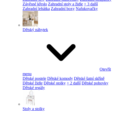
Závěsné křeslo
Zahradní stoly a židle
+ 3 další
Zahradní lehátka
Zahradní boxy
Nafukovačky
Dětský nábytek
Otevřít
menu
Dětské postele
Dětské komody
Dětské šatní skříně
Dětské židle
Dětské stolky
+ 2 další
Dětské pohovky
Dětské regály
Stoly a stolky