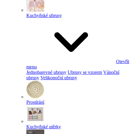
Kuchyňské ubrusy
Otevřít
menu
Jednobarevné ubrusy
Ubrusy se vzorem
Vánoční
ubrusy
Velikonoční ubrusy
Prostírání
Kuchyňské utěrky