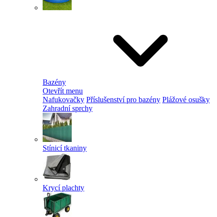
Bazény
Otevřít menu
Nafukovačky
Příslušenství pro bazény
Plážové osušky
Zahradní sprchy
Stínicí tkaniny
Krycí plachty