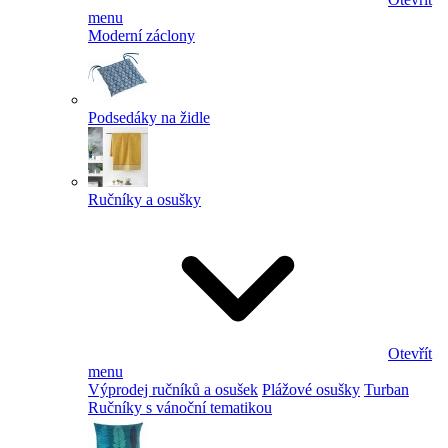
menu
Moderní záclony
Podsedáky na židle
Ručníky a osušky
Otevřít
menu
Výprodej ručníků a osušek
Plážové osušky
Turban
Ručníky s vánoční tematikou