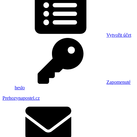
Vytvořit účet
Zapomenuté
heslo
Prehozynapostel.cz