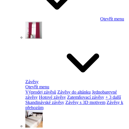
Otevřít menu
Závěsy
Otevřít menu
Výprodej závěsů
Závěsy do altánku
Jednobarevné
závěsy
Hotové závěsy
Zatemňovací závěsy
+ 3 další
Skandinávské závěsy
Závěsy s 3D motivem
Závěsy k
přehozům