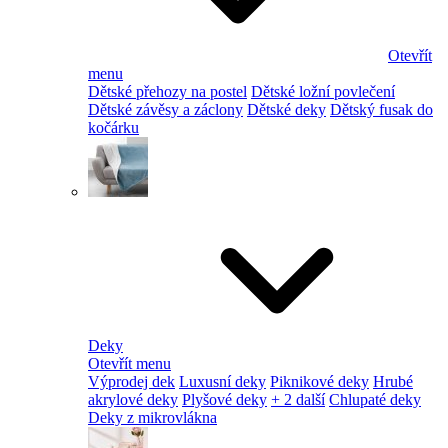
Otevřít
menu
Dětské přehozy na postel
Dětské ložní povlečení
Dětské závěsy a záclony
Dětské deky
Dětský fusak do
kočárku
Deky
Otevřít menu
Výprodej dek
Luxusní deky
Piknikové deky
Hrubé
akrylové deky
Plyšové deky
+ 2 další
Chlupaté deky
Deky z mikrovlákna