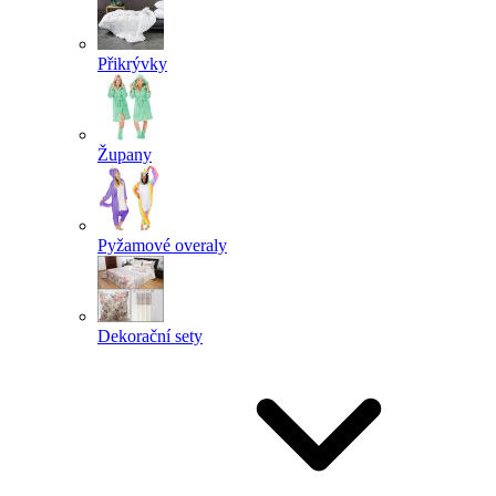
Přikrývky
Župany
Pyžamové overaly
Dekorační sety