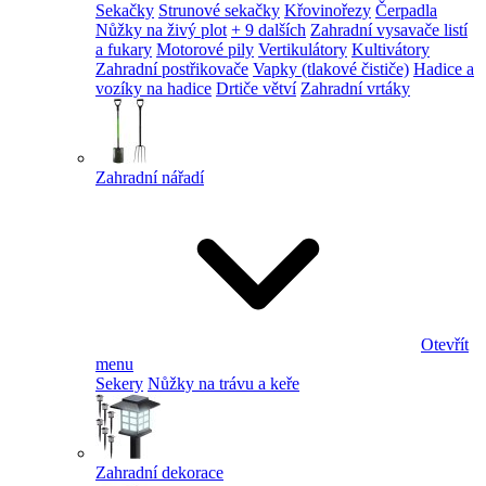
Sekačky
Strunové sekačky
Křovinořezy
Čerpadla
Nůžky na živý plot
+ 9 dalších
Zahradní vysavače listí
a fukary
Motorové pily
Vertikulátory
Kultivátory
Zahradní postřikovače
Vapky (tlakové čističe)
Hadice a
vozíky na hadice
Drtiče větví
Zahradní vrtáky
Zahradní nářadí
Otevřít
menu
Sekery
Nůžky na trávu a keře
Zahradní dekorace