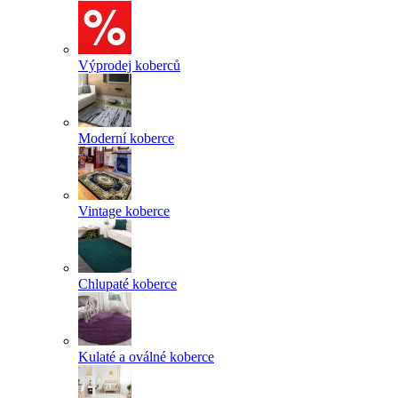
Výprodej koberců
Moderní koberce
Vintage koberce
Chlupaté koberce
Kulaté a oválné koberce