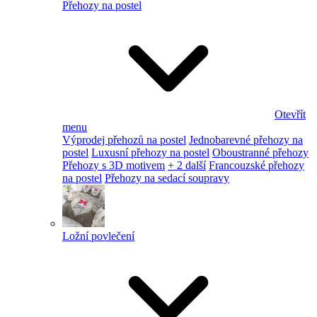
Přehozy na postel
Otevřít
menu
Výprodej přehozů na postel
Jednobarevné přehozy na
postel
Luxusní přehozy na postel
Oboustranné přehozy
Přehozy s 3D motivem
+ 2 další
Francouzské přehozy
na postel
Přehozy na sedací soupravy
Ložní povlečení