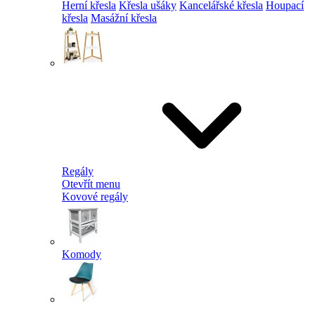
Herní křesla
Křesla ušáky
Kancelářské křesla
Houpací
křesla
Masážní křesla
Regály
Otevřít menu
Kovové regály
Komody