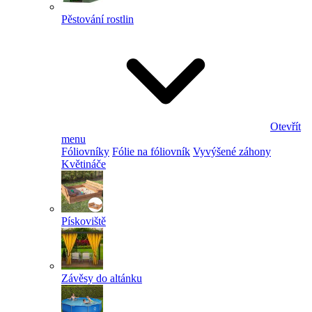
Pěstování rostlin
Otevřít
menu
Fóliovníky
Fólie na fóliovník
Vyvýšené záhony
Květináče
Pískoviště
Závěsy do altánku