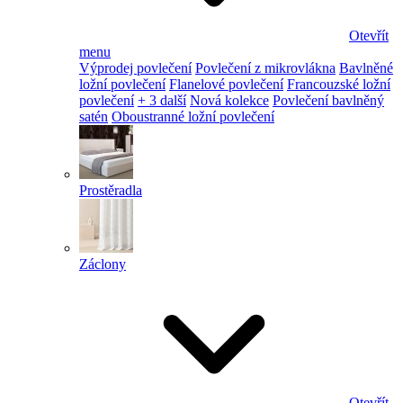
Otevřít
menu
Výprodej povlečení
Povlečení z mikrovlákna
Bavlněné
ložní povlečení
Flanelové povlečení
Francouzské ložní
povlečení
+ 3 další
Nová kolekce
Povlečení bavlněný
satén
Oboustranné ložní povlečení
Prostěradla
Záclony
Otevřít