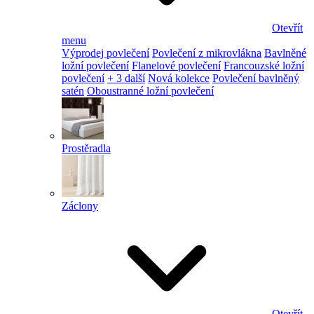
Otevřít
menu
Výprodej povlečení
Povlečení z mikrovlákna
Bavlněné
ložní povlečení
Flanelové povlečení
Francouzské ložní
povlečení
+ 3 další
Nová kolekce
Povlečení bavlněný
satén
Oboustranné ložní povlečení
Prostěradla
Záclony
Otevřít