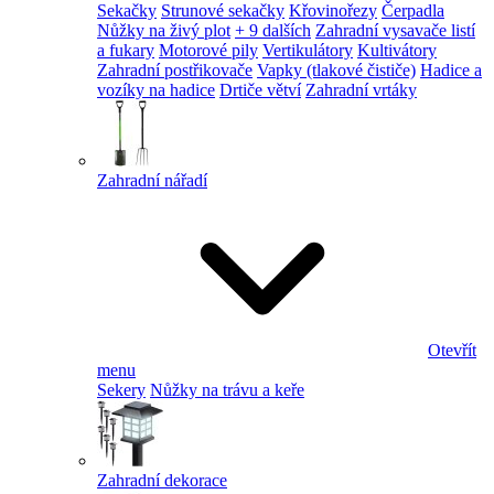
Sekačky
Strunové sekačky
Křovinořezy
Čerpadla
Nůžky na živý plot
+ 9 dalších
Zahradní vysavače listí
a fukary
Motorové pily
Vertikulátory
Kultivátory
Zahradní postřikovače
Vapky (tlakové čističe)
Hadice a
vozíky na hadice
Drtiče větví
Zahradní vrtáky
Zahradní nářadí
Otevřít
menu
Sekery
Nůžky na trávu a keře
Zahradní dekorace