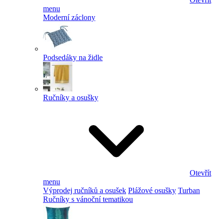
menu
Moderní záclony
Podsedáky na židle
Ručníky a osušky
Otevřít
menu
Výprodej ručníků a osušek
Plážové osušky
Turban
Ručníky s vánoční tematikou