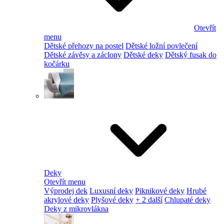
Otevřít
menu
Dětské přehozy na postel
Dětské ložní povlečení
Dětské závěsy a záclony
Dětské deky
Dětský fusak do
kočárku
Deky
Otevřít menu
Výprodej dek
Luxusní deky
Piknikové deky
Hrubé
akrylové deky
Plyšové deky
+ 2 další
Chlupaté deky
Deky z mikrovlákna