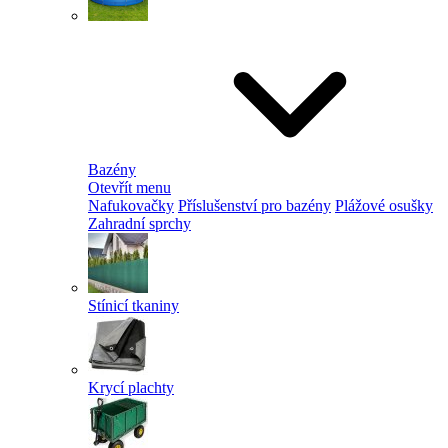
Bazény
Otevřít menu
Nafukovačky
Příslušenství pro bazény
Plážové osušky
Zahradní sprchy
Stínicí tkaniny
Krycí plachty