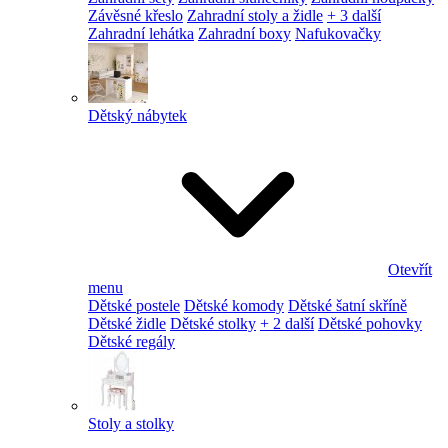
Závěsné křeslo
Zahradní stoly a židle
+ 3 další
Zahradní lehátka
Zahradní boxy
Nafukovačky
Dětský nábytek
Otevřít
menu
Dětské postele
Dětské komody
Dětské šatní skříně
Dětské židle
Dětské stolky
+ 2 další
Dětské pohovky
Dětské regály
Stoly a stolky