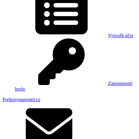
Vytvořit účet
Zapomenuté
heslo
Prehozynapostel.cz