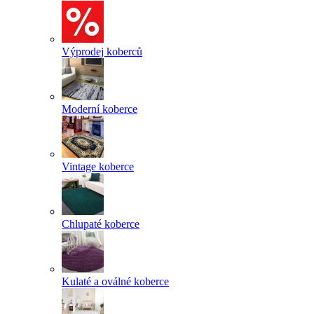
Výprodej koberců
Moderní koberce
Vintage koberce
Chlupaté koberce
Kulaté a oválné koberce