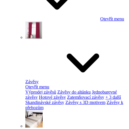
Otevřít menu
Závěsy
Otevřít menu
Výprodej závěsů
Závěsy do altánku
Jednobarevné
závěsy
Hotové závěsy
Zatemňovací závěsy
+ 3 další
Skandinávské závěsy
Závěsy s 3D motivem
Závěsy k
přehozům