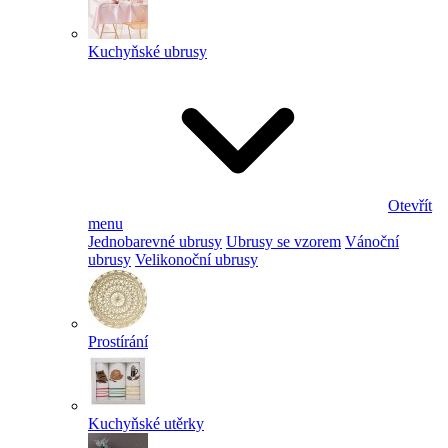
Kuchyňské ubrusy
Otevřít
menu
Jednobarevné ubrusy
Ubrusy se vzorem
Vánoční
ubrusy
Velikonoční ubrusy
Prostírání
Kuchyňské utěrky