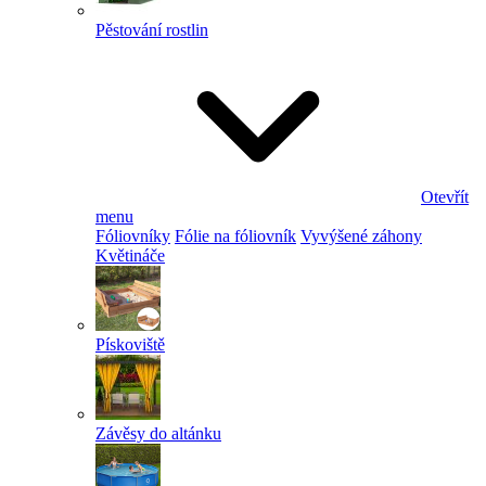
Pěstování rostlin
Otevřít
menu
Fóliovníky
Fólie na fóliovník
Vyvýšené záhony
Květináče
Pískoviště
Závěsy do altánku