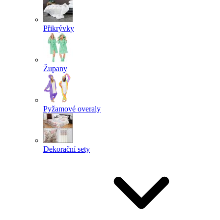
Přikrývky
Župany
Pyžamové overaly
Dekorační sety