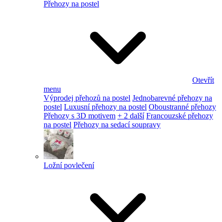
Přehozy na postel
Otevřít
menu
Výprodej přehozů na postel
Jednobarevné přehozy na
postel
Luxusní přehozy na postel
Oboustranné přehozy
Přehozy s 3D motivem
+ 2 další
Francouzské přehozy
na postel
Přehozy na sedací soupravy
Ložní povlečení