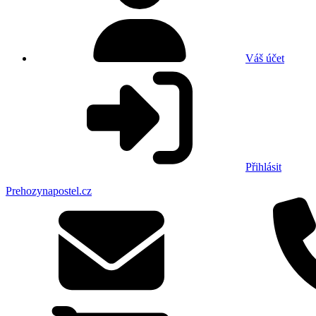
Váš účet
Přihlásit
Prehozynapostel.cz