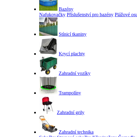
Bazény
Nafukovačky
Příslušenství pro bazény
Plážové os
Stínicí tkaniny
Krycí plachty
Zahradní vozíky
Trampolíny
Zahradní grily
Zahradní technika