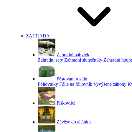
ZAHRADA
Zahradní nábytek
Zahradní sety
Zahradní slunečníky
Zahradní houp
Pěstování rostlin
Fóliovníky
Fólie na fóliovník
Vyvýšené záhony
Kv
Pískoviště
Závěsy do altánku