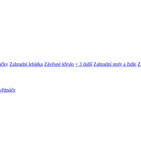
ačky
Zahradní lehátka
Závěsné křeslo
+ 3 další
Zahradní stoly a židle
Z
ětináče