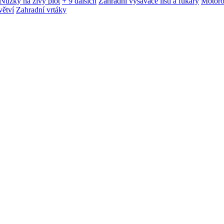
Nůžky na živý plot
+ 9 dalších
Zahradní vysavače listí a fukary
Motoro
větví
Zahradní vrtáky