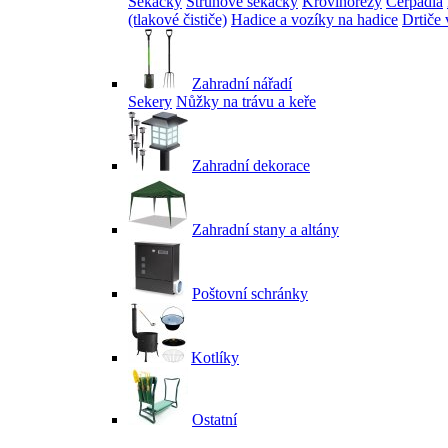
Sekačky
Strunové sekačky
Křovinořezy
Čerpadla
(tlakové čističe)
Hadice a vozíky na hadice
Drtiče 
Zahradní nářadí
Sekery
Nůžky na trávu a keře
Zahradní dekorace
Zahradní stany a altány
Poštovní schránky
Kotlíky
Ostatní