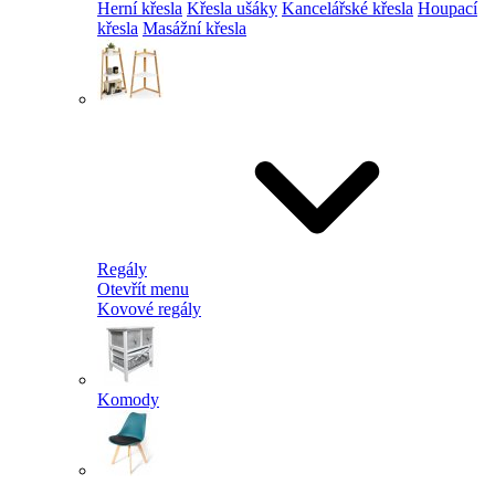
Herní křesla
Křesla ušáky
Kancelářské křesla
Houpací
křesla
Masážní křesla
Regály
Otevřít menu
Kovové regály
Komody