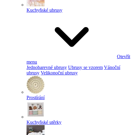
Kuchyňské ubrusy
Otevřít
menu
Jednobarevné ubrusy
Ubrusy se vzorem
Vánoční
ubrusy
Velikonoční ubrusy
Prostírání
Kuchyňské utěrky