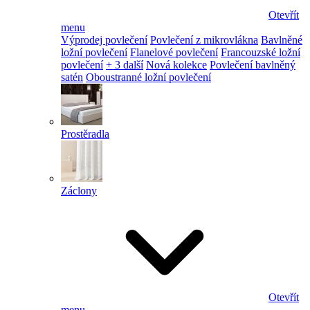
Otevřít
menu
Výprodej povlečení
Povlečení z mikrovlákna
Bavlněné
ložní povlečení
Flanelové povlečení
Francouzské ložní
povlečení
+ 3 další
Nová kolekce
Povlečení bavlněný
satén
Oboustranné ložní povlečení
Prostěradla
Záclony
Otevřít
menu