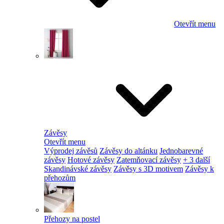
Otevřít menu
Závěsy
Otevřít menu
Výprodej závěsů
Závěsy do altánku
Jednobarevné
závěsy
Hotové závěsy
Zatemňovací závěsy
+ 3 další
Skandinávské závěsy
Závěsy s 3D motivem
Závěsy k
přehozům
Přehozy na postel