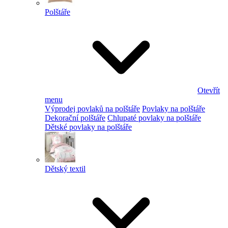
Polštáře
Otevřít
menu
Výprodej povlaků na polštáře
Povlaky na polštáře
Dekorační polštáře
Chlupaté povlaky na polštáře
Dětské povlaky na polštáře
Dětský textil