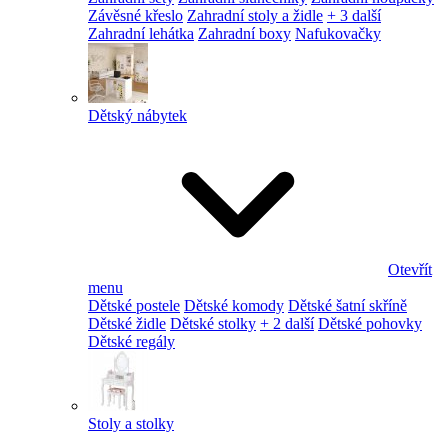
Závěsné křeslo
Zahradní stoly a židle
+ 3 další
Zahradní lehátka
Zahradní boxy
Nafukovačky
Dětský nábytek
Otevřít
menu
Dětské postele
Dětské komody
Dětské šatní skříně
Dětské židle
Dětské stolky
+ 2 další
Dětské pohovky
Dětské regály
Stoly a stolky