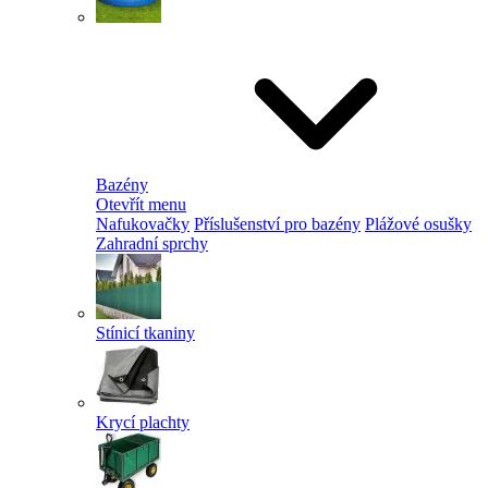
Bazény
Otevřít menu
Nafukovačky
Příslušenství pro bazény
Plážové osušky
Zahradní sprchy
Stínicí tkaniny
Krycí plachty