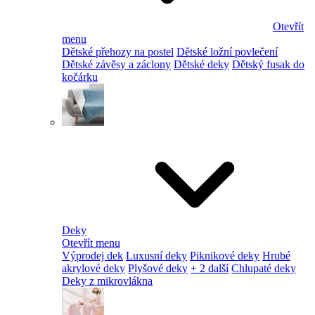
Otevřít
menu
Dětské přehozy na postel
Dětské ložní povlečení
Dětské závěsy a záclony
Dětské deky
Dětský fusak do
kočárku
Deky
Otevřít menu
Výprodej dek
Luxusní deky
Piknikové deky
Hrubé
akrylové deky
Plyšové deky
+ 2 další
Chlupaté deky
Deky z mikrovlákna