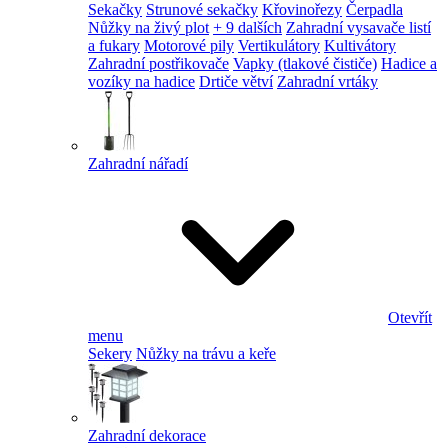
Sekačky
Strunové sekačky
Křovinořezy
Čerpadla
Nůžky na živý plot
+ 9 dalších
Zahradní vysavače listí
a fukary
Motorové pily
Vertikulátory
Kultivátory
Zahradní postřikovače
Vapky (tlakové čističe)
Hadice a
vozíky na hadice
Drtiče větví
Zahradní vrtáky
Zahradní nářadí
Otevřít
menu
Sekery
Nůžky na trávu a keře
Zahradní dekorace