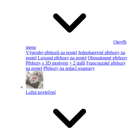
Otevřít
menu
Výprodej přehozů na postel
Jednobarevné přehozy na
postel
Luxusní přehozy na postel
Oboustranné přehozy
Přehozy s 3D motivem
+ 2 další
Francouzské přehozy
na postel
Přehozy na sedací soupravy
Ložní povlečení