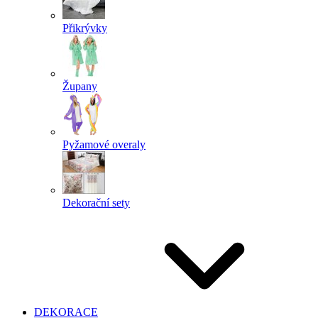
Přikrývky
Župany
Pyžamové overaly
Dekorační sety
DEKORACE