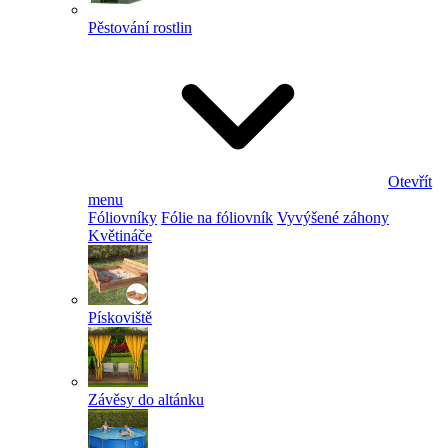
Pěstování rostlin
Otevřít
menu
Fóliovníky
Fólie na fóliovník
Vyvýšené záhony
Květináče
Pískoviště
Závěsy do altánku