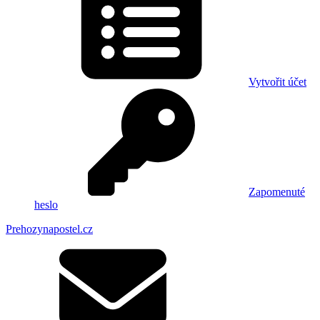
Vytvořit účet
Zapomenuté
heslo
Prehozynapostel.cz