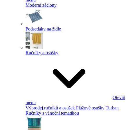
Moderní záclony
Podsedáky na židle
Ručníky a osušky
Otevřít
menu
Výprodej ručníků a osušek
Plážové osušky
Turban
Ručníky s vánoční tematikou