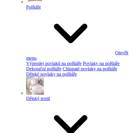
Polštáře
Otevřít
menu
Výprodej povlaků na polštáře
Povlaky na polštáře
Dekorační polštáře
Chlupaté povlaky na polštáře
Dětské povlaky na polštáře
Dětský textil