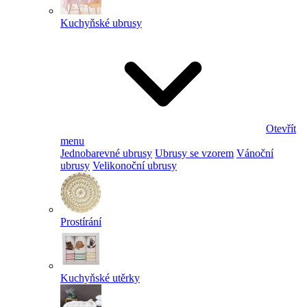
Kuchyňské ubrusy
Otevřít
menu
Jednobarevné ubrusy
Ubrusy se vzorem
Vánoční
ubrusy
Velikonoční ubrusy
Prostírání
Kuchyňské utěrky