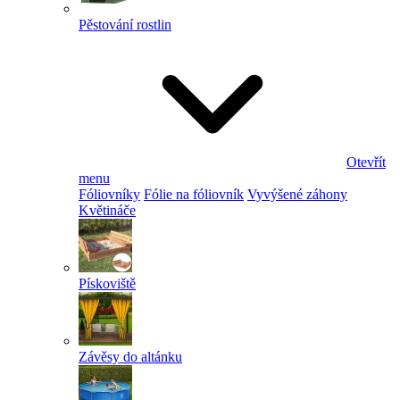
Pěstování rostlin
Otevřít
menu
Fóliovníky
Fólie na fóliovník
Vyvýšené záhony
Květináče
Pískoviště
Závěsy do altánku