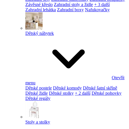
Závěsné křeslo
Zahradní stoly a židle
+ 3 další
Zahradní lehátka
Zahradní boxy
Nafukovačky
Dětský nábytek
Otevřít
menu
Dětské postele
Dětské komody
Dětské šatní skříně
Dětské židle
Dětské stolky
+ 2 další
Dětské pohovky
Dětské regály
Stoly a stolky