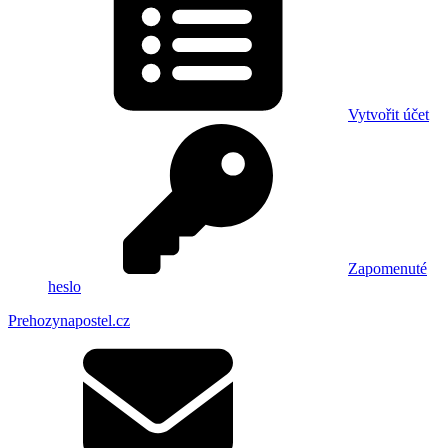
Vytvořit účet
Zapomenuté
heslo
Prehozynapostel.cz