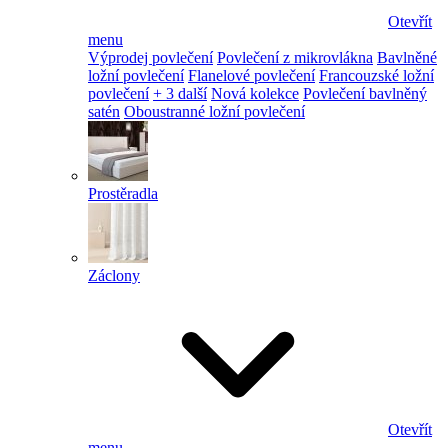
Otevřít
menu
Výprodej povlečení
Povlečení z mikrovlákna
Bavlněné
ložní povlečení
Flanelové povlečení
Francouzské ložní
povlečení
+ 3 další
Nová kolekce
Povlečení bavlněný
satén
Oboustranné ložní povlečení
Prostěradla
Záclony
Otevřít
menu