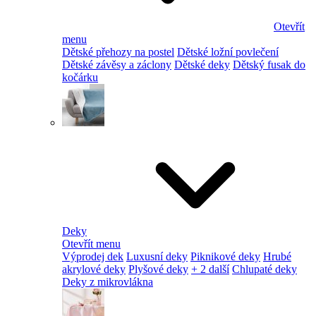
Otevřít
menu
Dětské přehozy na postel
Dětské ložní povlečení
Dětské závěsy a záclony
Dětské deky
Dětský fusak do
kočárku
Deky
Otevřít menu
Výprodej dek
Luxusní deky
Piknikové deky
Hrubé
akrylové deky
Plyšové deky
+ 2 další
Chlupaté deky
Deky z mikrovlákna