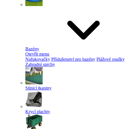
Bazény
Otevřít menu
Nafukovačky
Příslušenství pro bazény
Plážové osušky
Zahradní sprchy
Stínicí tkaniny
Krycí plachty