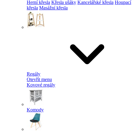
Herní křesla
Křesla ušáky
Kancelářské křesla
Houpací
křesla
Masážní křesla
Regály
Otevřít menu
Kovové regály
Komody