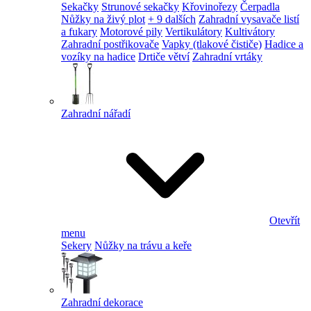
Sekačky
Strunové sekačky
Křovinořezy
Čerpadla
Nůžky na živý plot
+ 9 dalších
Zahradní vysavače listí
a fukary
Motorové pily
Vertikulátory
Kultivátory
Zahradní postřikovače
Vapky (tlakové čističe)
Hadice a
vozíky na hadice
Drtiče větví
Zahradní vrtáky
Zahradní nářadí
Otevřít
menu
Sekery
Nůžky na trávu a keře
Zahradní dekorace