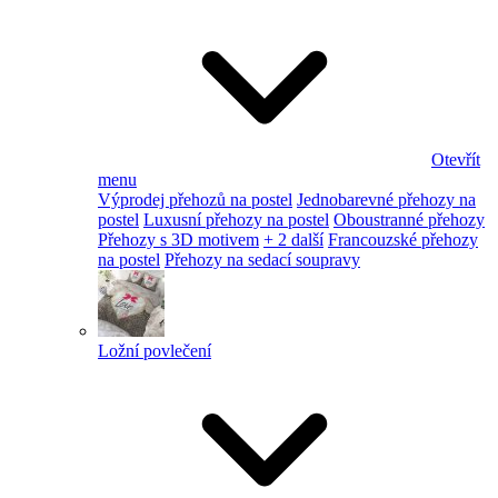
Otevřít
menu
Výprodej přehozů na postel
Jednobarevné přehozy na
postel
Luxusní přehozy na postel
Oboustranné přehozy
Přehozy s 3D motivem
+ 2 další
Francouzské přehozy
na postel
Přehozy na sedací soupravy
Ložní povlečení