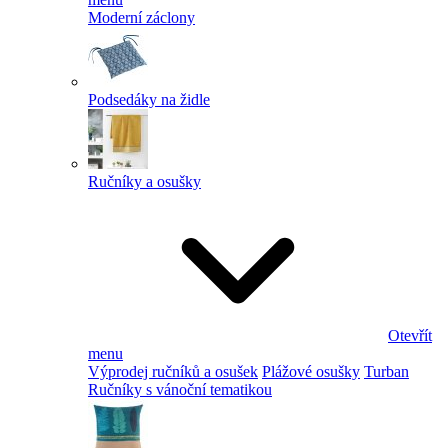
Moderní záclony
Podsedáky na židle
Ručníky a osušky
Otevřít
menu
Výprodej ručníků a osušek
Plážové osušky
Turban
Ručníky s vánoční tematikou