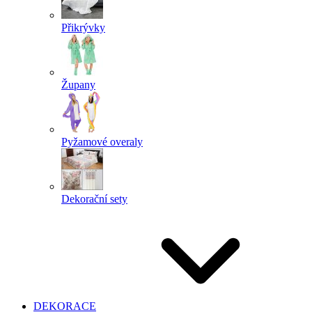
Přikrývky
Župany
Pyžamové overaly
Dekorační sety
DEKORACE