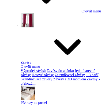
Otevřít menu
Závěsy
Otevřít menu
Výprodej závěsů
Závěsy do altánku
Jednobarevné
závěsy
Hotové závěsy
Zatemňovací závěsy
+ 3 další
Skandinávské závěsy
Závěsy s 3D motivem
Závěsy k
přehozům
Přehozy na postel