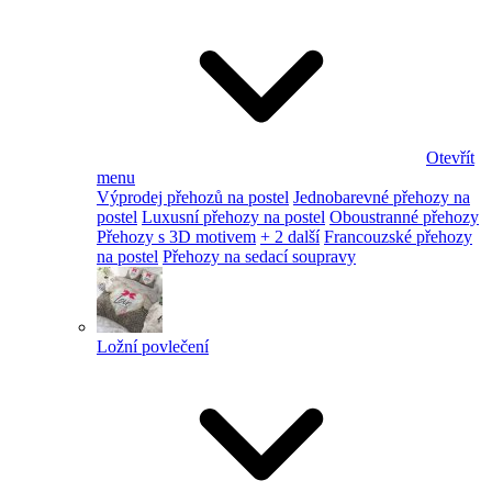
Otevřít
menu
Výprodej přehozů na postel
Jednobarevné přehozy na
postel
Luxusní přehozy na postel
Oboustranné přehozy
Přehozy s 3D motivem
+ 2 další
Francouzské přehozy
na postel
Přehozy na sedací soupravy
Ložní povlečení