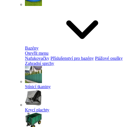
Bazény
Otevřít menu
Nafukovačky
Příslušenství pro bazény
Plážové osušky
Zahradní sprchy
Stínicí tkaniny
Krycí plachty