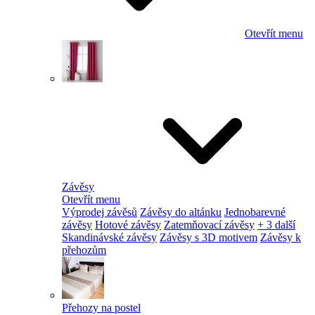
Otevřít menu
Závěsy
Otevřít menu
Výprodej závěsů
Závěsy do altánku
Jednobarevné
závěsy
Hotové závěsy
Zatemňovací závěsy
+ 3 další
Skandinávské závěsy
Závěsy s 3D motivem
Závěsy k
přehozům
Přehozy na postel