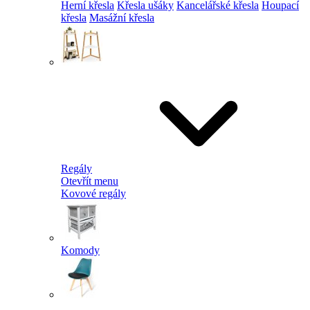
Herní křesla
Křesla ušáky
Kancelářské křesla
Houpací
křesla
Masážní křesla
Regály
Otevřít menu
Kovové regály
Komody