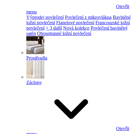
Otevřít
menu
Výprodej povlečení
Povlečení z mikrovlákna
Bavlněné
ložní povlečení
Flanelové povlečení
Francouzské ložní
povlečení
+ 3 další
Nová kolekce
Povlečení bavlněný
satén
Oboustranné ložní povlečení
Prostěradla
Záclony
Otevřít
menu