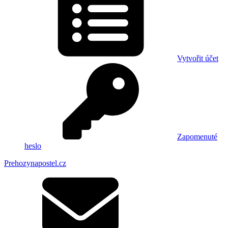
Vytvořit účet
Zapomenuté
heslo
Prehozynapostel.cz