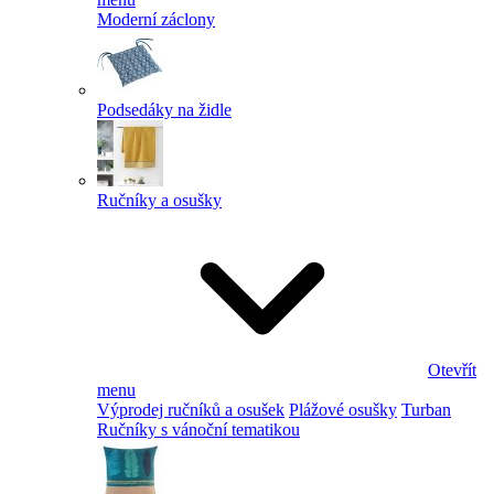
Moderní záclony
Podsedáky na židle
Ručníky a osušky
Otevřít
menu
Výprodej ručníků a osušek
Plážové osušky
Turban
Ručníky s vánoční tematikou