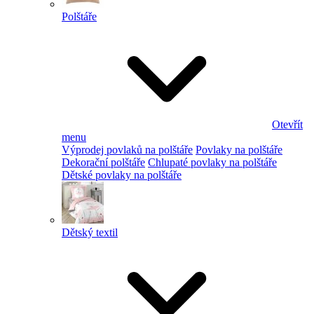
Polštáře
Otevřít
menu
Výprodej povlaků na polštáře
Povlaky na polštáře
Dekorační polštáře
Chlupaté povlaky na polštáře
Dětské povlaky na polštáře
Dětský textil