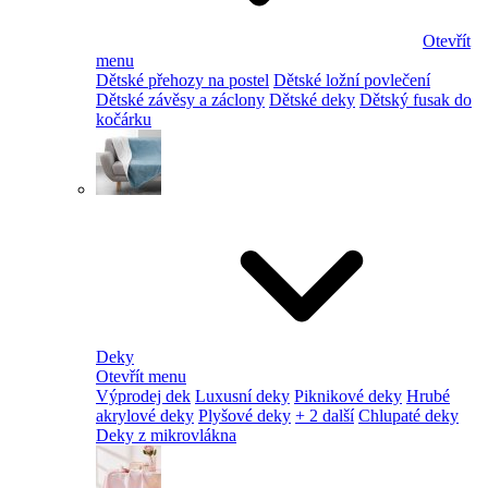
Otevřít
menu
Dětské přehozy na postel
Dětské ložní povlečení
Dětské závěsy a záclony
Dětské deky
Dětský fusak do
kočárku
Deky
Otevřít menu
Výprodej dek
Luxusní deky
Piknikové deky
Hrubé
akrylové deky
Plyšové deky
+ 2 další
Chlupaté deky
Deky z mikrovlákna