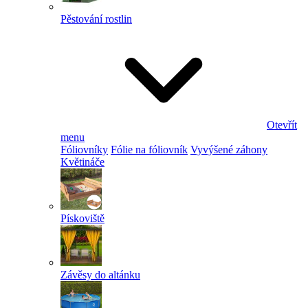
Pěstování rostlin
Otevřít
menu
Fóliovníky
Fólie na fóliovník
Vyvýšené záhony
Květináče
Pískoviště
Závěsy do altánku