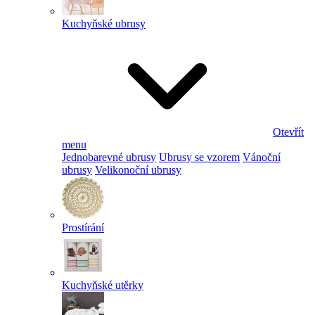
Kuchyňské ubrusy
Otevřít
menu
Jednobarevné ubrusy
Ubrusy se vzorem
Vánoční
ubrusy
Velikonoční ubrusy
Prostírání
Kuchyňské utěrky