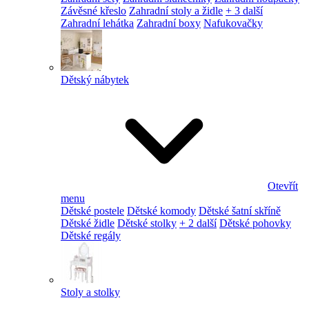
Závěsné křeslo
Zahradní stoly a židle
+ 3 další
Zahradní lehátka
Zahradní boxy
Nafukovačky
Dětský nábytek
Otevřít
menu
Dětské postele
Dětské komody
Dětské šatní skříně
Dětské židle
Dětské stolky
+ 2 další
Dětské pohovky
Dětské regály
Stoly a stolky