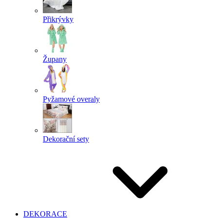
Přikrývky
Župany
Pyžamové overaly
Dekorační sety
DEKORACE