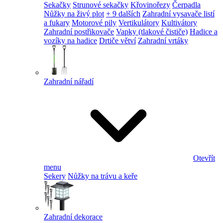
Sekačky
Strunové sekačky
Křovinořezy
Čerpadla
Nůžky na živý plot
+ 9 dalších
Zahradní vysavače listí
a fukary
Motorové pily
Vertikulátory
Kultivátory
Zahradní postřikovače
Vapky (tlakové čističe)
Hadice a
vozíky na hadice
Drtiče větví
Zahradní vrtáky
Zahradní nářadí
Otevřít
menu
Sekery
Nůžky na trávu a keře
Zahradní dekorace