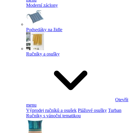
Moderní záclony
Podsedáky na židle
Ručníky a osušky
Otevřít
menu
Výprodej ručníků a osušek
Plážové osušky
Turban
Ručníky s vánoční tematikou