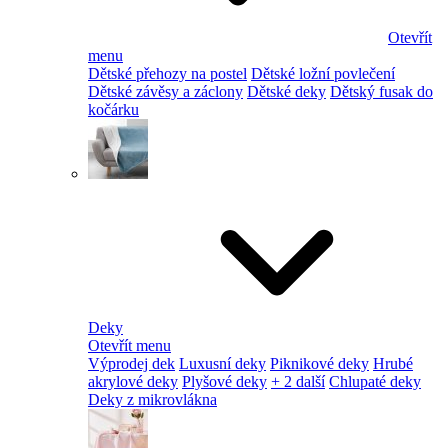
Otevřít
menu
Dětské přehozy na postel
Dětské ložní povlečení
Dětské závěsy a záclony
Dětské deky
Dětský fusak do
kočárku
Deky
Otevřít menu
Výprodej dek
Luxusní deky
Piknikové deky
Hrubé
akrylové deky
Plyšové deky
+ 2 další
Chlupaté deky
Deky z mikrovlákna