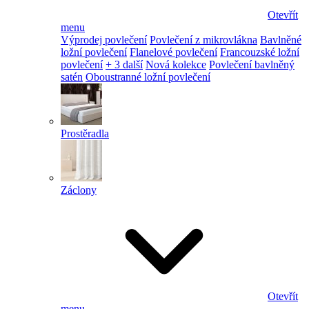
Otevřít
menu
Výprodej povlečení
Povlečení z mikrovlákna
Bavlněné
ložní povlečení
Flanelové povlečení
Francouzské ložní
povlečení
+ 3 další
Nová kolekce
Povlečení bavlněný
satén
Oboustranné ložní povlečení
Prostěradla
Záclony
Otevřít
menu