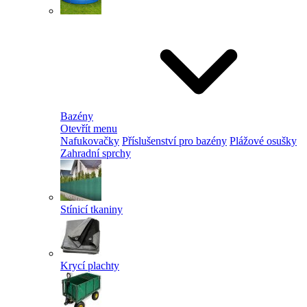
Bazény
Otevřít menu
Nafukovačky
Příslušenství pro bazény
Plážové osušky
Zahradní sprchy
Stínicí tkaniny
Krycí plachty