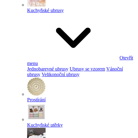
Kuchyňské ubrusy
Otevřít
menu
Jednobarevné ubrusy
Ubrusy se vzorem
Vánoční
ubrusy
Velikonoční ubrusy
Prostírání
Kuchyňské utěrky