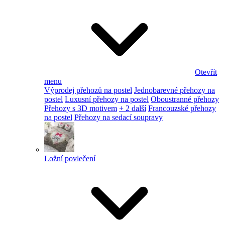
Otevřít
menu
Výprodej přehozů na postel
Jednobarevné přehozy na
postel
Luxusní přehozy na postel
Oboustranné přehozy
Přehozy s 3D motivem
+ 2 další
Francouzské přehozy
na postel
Přehozy na sedací soupravy
Ložní povlečení