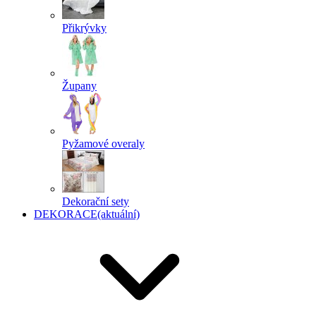
Přikrývky
Župany
Pyžamové overaly
Dekorační sety
DEKORACE
(aktuální)