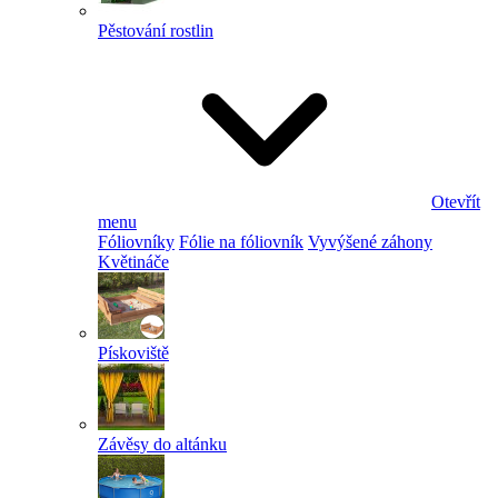
Pěstování rostlin
Otevřít
menu
Fóliovníky
Fólie na fóliovník
Vyvýšené záhony
Květináče
Pískoviště
Závěsy do altánku