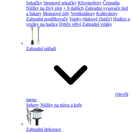
Sekačky
Strunové sekačky
Křovinořezy
Čerpadla
Nůžky na živý plot
+ 9 dalších
Zahradní vysavače listí
a fukary
Motorové pily
Vertikulátory
Kultivátory
Zahradní postřikovače
Vapky (tlakové čističe)
Hadice a
vozíky na hadice
Drtiče větví
Zahradní vrtáky
Zahradní nářadí
Otevřít
menu
Sekery
Nůžky na trávu a keře
Zahradní dekorace