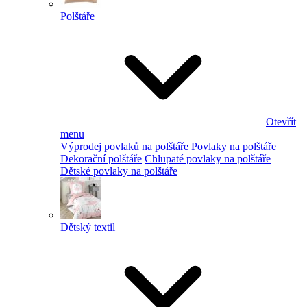
Polštáře
Otevřít
menu
Výprodej povlaků na polštáře
Povlaky na polštáře
Dekorační polštáře
Chlupaté povlaky na polštáře
Dětské povlaky na polštáře
Dětský textil