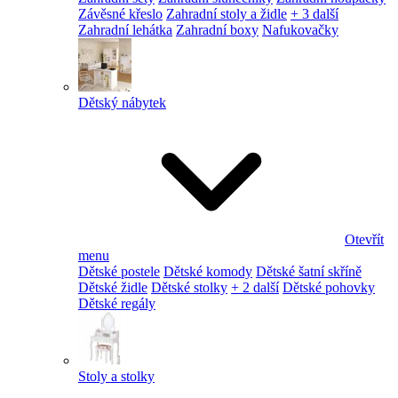
Závěsné křeslo
Zahradní stoly a židle
+ 3 další
Zahradní lehátka
Zahradní boxy
Nafukovačky
Dětský nábytek
Otevřít
menu
Dětské postele
Dětské komody
Dětské šatní skříně
Dětské židle
Dětské stolky
+ 2 další
Dětské pohovky
Dětské regály
Stoly a stolky