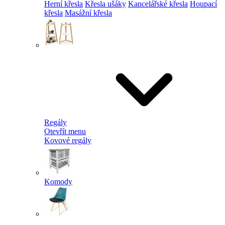
Herní křesla
Křesla ušáky
Kancelářské křesla
Houpací
křesla
Masážní křesla
Regály
Otevřít menu
Kovové regály
Komody