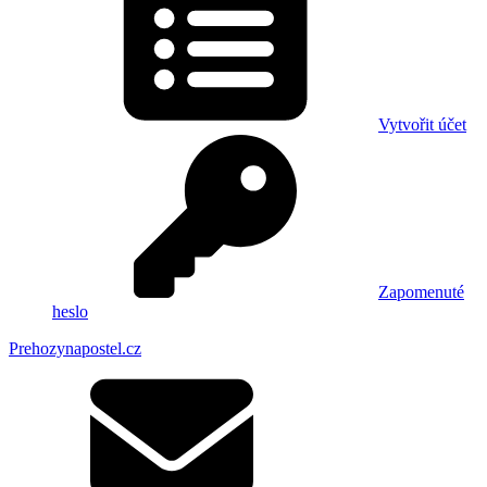
Vytvořit účet
Zapomenuté
heslo
Prehozynapostel.cz