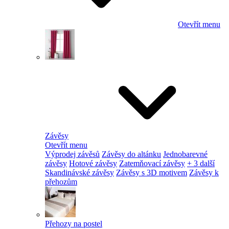
Otevřít menu
Závěsy
Otevřít menu
Výprodej závěsů
Závěsy do altánku
Jednobarevné
závěsy
Hotové závěsy
Zatemňovací závěsy
+ 3 další
Skandinávské závěsy
Závěsy s 3D motivem
Závěsy k
přehozům
Přehozy na postel