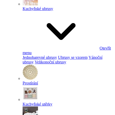
Kuchyňské ubrusy
Otevřít
menu
Jednobarevné ubrusy
Ubrusy se vzorem
Vánoční
ubrusy
Velikonoční ubrusy
Prostírání
Kuchyňské utěrky