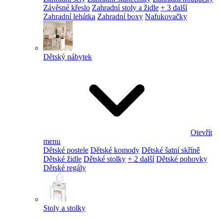
Závěsné křeslo
Zahradní stoly a židle
+ 3 další
Zahradní lehátka
Zahradní boxy
Nafukovačky
Dětský nábytek
Otevřít
menu
Dětské postele
Dětské komody
Dětské šatní skříně
Dětské židle
Dětské stolky
+ 2 další
Dětské pohovky
Dětské regály
Stoly a stolky