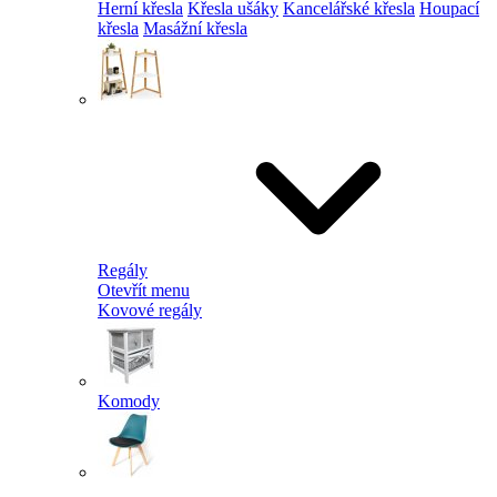
Herní křesla
Křesla ušáky
Kancelářské křesla
Houpací
křesla
Masážní křesla
Regály
Otevřít menu
Kovové regály
Komody