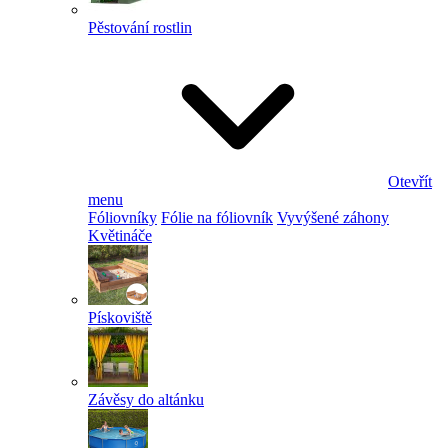
Pěstování rostlin
Otevřít
menu
Fóliovníky
Fólie na fóliovník
Vyvýšené záhony
Květináče
Pískoviště
Závěsy do altánku