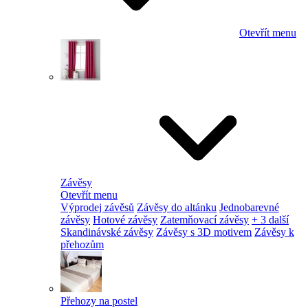
Otevřít menu
Závěsy
Otevřít menu
Výprodej závěsů
Závěsy do altánku
Jednobarevné
závěsy
Hotové závěsy
Zatemňovací závěsy
+ 3 další
Skandinávské závěsy
Závěsy s 3D motivem
Závěsy k
přehozům
Přehozy na postel