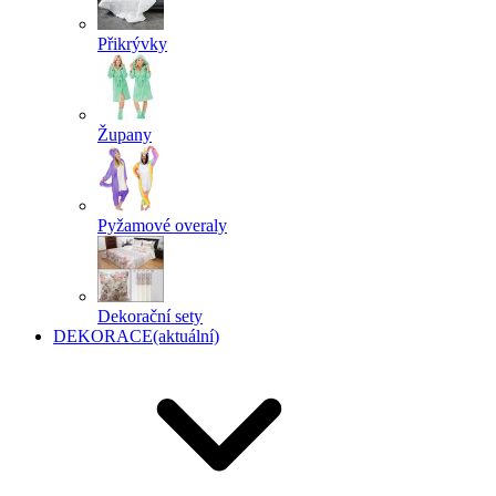
Přikrývky
Župany
Pyžamové overaly
Dekorační sety
DEKORACE
(aktuální)