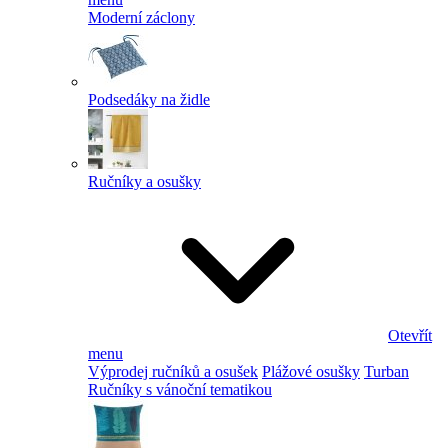
Moderní záclony
Podsedáky na židle
Ručníky a osušky
Otevřít
menu
Výprodej ručníků a osušek
Plážové osušky
Turban
Ručníky s vánoční tematikou