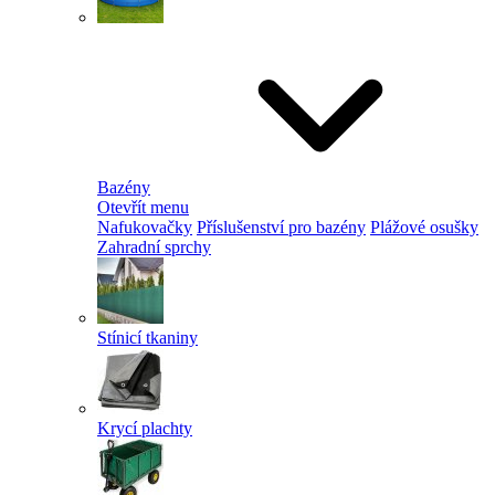
Bazény
Otevřít menu
Nafukovačky
Příslušenství pro bazény
Plážové osušky
Zahradní sprchy
Stínicí tkaniny
Krycí plachty