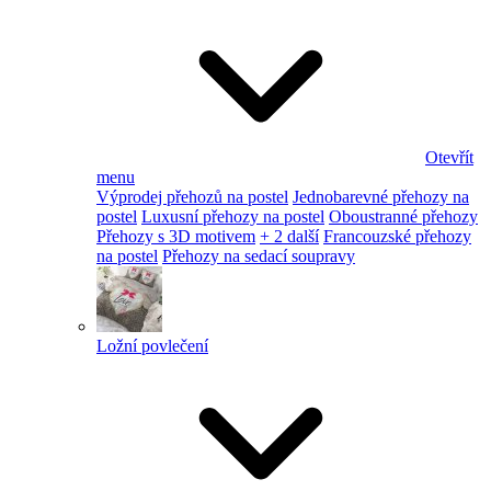
Otevřít
menu
Výprodej přehozů na postel
Jednobarevné přehozy na
postel
Luxusní přehozy na postel
Oboustranné přehozy
Přehozy s 3D motivem
+ 2 další
Francouzské přehozy
na postel
Přehozy na sedací soupravy
Ložní povlečení