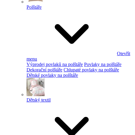
Polštáře
Otevřít
menu
Výprodej povlaků na polštáře
Povlaky na polštáře
Dekorační polštáře
Chlupaté povlaky na polštáře
Dětské povlaky na polštáře
Dětský textil