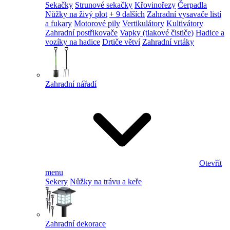
Sekačky
Strunové sekačky
Křovinořezy
Čerpadla
Nůžky na živý plot
+ 9 dalších
Zahradní vysavače listí
a fukary
Motorové pily
Vertikulátory
Kultivátory
Zahradní postřikovače
Vapky (tlakové čističe)
Hadice a
vozíky na hadice
Drtiče větví
Zahradní vrtáky
Zahradní nářadí
Otevřít
menu
Sekery
Nůžky na trávu a keře
Zahradní dekorace