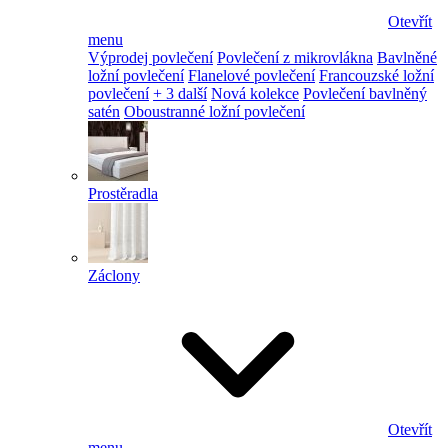
Otevřít
menu
Výprodej povlečení
Povlečení z mikrovlákna
Bavlněné
ložní povlečení
Flanelové povlečení
Francouzské ložní
povlečení
+ 3 další
Nová kolekce
Povlečení bavlněný
satén
Oboustranné ložní povlečení
Prostěradla
Záclony
Otevřít
menu