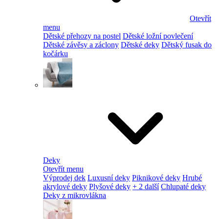
Otevřít
menu
Dětské přehozy na postel
Dětské ložní povlečení
Dětské závěsy a záclony
Dětské deky
Dětský fusak do
kočárku
Deky
Otevřít menu
Výprodej dek
Luxusní deky
Piknikové deky
Hrubé
akrylové deky
Plyšové deky
+ 2 další
Chlupaté deky
Deky z mikrovlákna