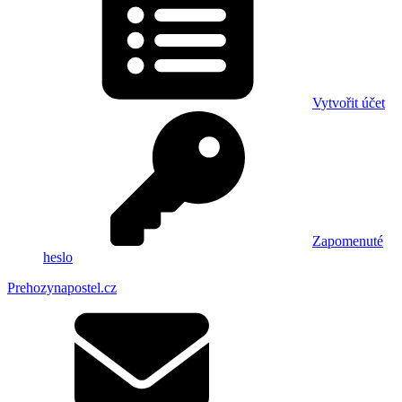
Vytvořit účet
Zapomenuté
heslo
Prehozynapostel.cz