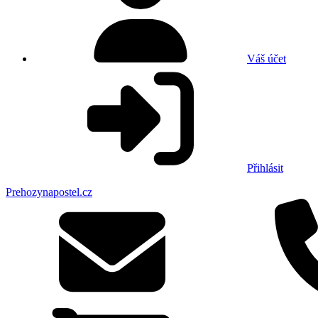
Váš účet
Přihlásit
Prehozynapostel.cz