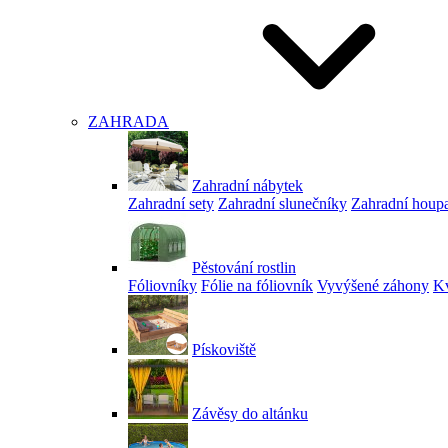
ZAHRADA
Zahradní nábytek
Zahradní sety
Zahradní slunečníky
Zahradní houp
Pěstování rostlin
Fóliovníky
Fólie na fóliovník
Vyvýšené záhony
Kv
Pískoviště
Závěsy do altánku