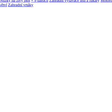
Nůžky na živý plot
+ 9 dalších
Zahradní vysavače listí a fukary
Motoro
větví
Zahradní vrtáky