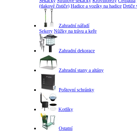
Sekačky
Strunové sekačky
Křovinořezy
Čerpadla
(tlakové čističe)
Hadice a vozíky na hadice
Drtiče 
Zahradní nářadí
Sekery
Nůžky na trávu a keře
Zahradní dekorace
Zahradní stany a altány
Poštovní schránky
Kotlíky
Ostatní