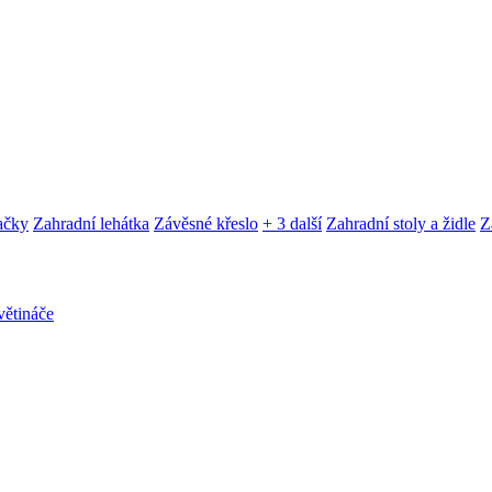
ačky
Zahradní lehátka
Závěsné křeslo
+ 3 další
Zahradní stoly a židle
Z
ětináče