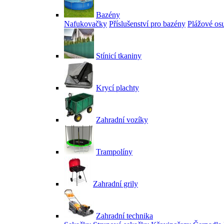
Bazény
Nafukovačky
Příslušenství pro bazény
Plážové os
Stínicí tkaniny
Krycí plachty
Zahradní vozíky
Trampolíny
Zahradní grily
Zahradní technika