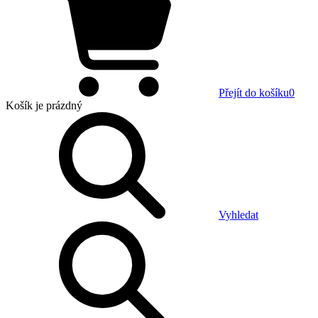
Přejít do košíku
0
Košík
je prázdný
Vyhledat