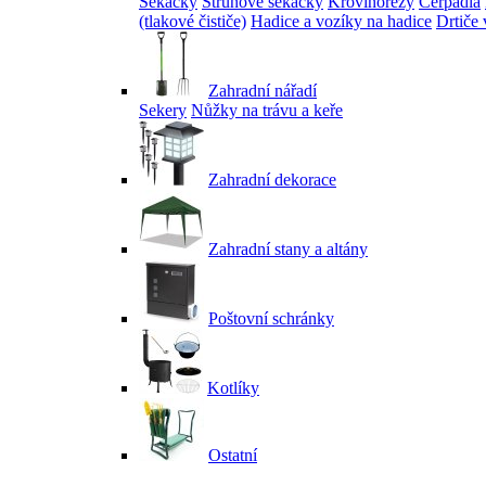
Sekačky
Strunové sekačky
Křovinořezy
Čerpadla
(tlakové čističe)
Hadice a vozíky na hadice
Drtiče 
Zahradní nářadí
Sekery
Nůžky na trávu a keře
Zahradní dekorace
Zahradní stany a altány
Poštovní schránky
Kotlíky
Ostatní