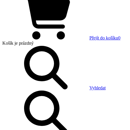
Přejít do košíku
0
Košík
je prázdný
Vyhledat