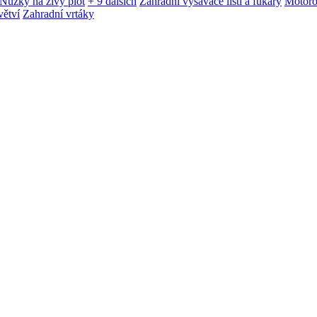
Nůžky na živý plot
+ 9 dalších
Zahradní vysavače listí a fukary
Motoro
větví
Zahradní vrtáky