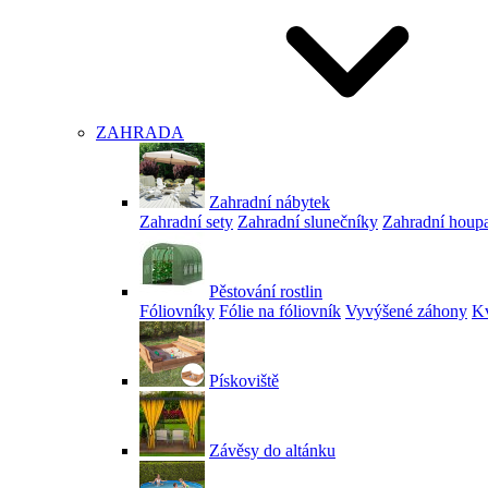
ZAHRADA
Zahradní nábytek
Zahradní sety
Zahradní slunečníky
Zahradní houp
Pěstování rostlin
Fóliovníky
Fólie na fóliovník
Vyvýšené záhony
Kv
Pískoviště
Závěsy do altánku