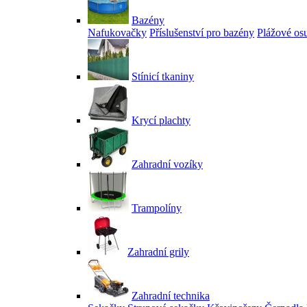
Bazény
Nafukovačky
Příslušenství pro bazény
Plážové os
Stínicí tkaniny
Krycí plachty
Zahradní vozíky
Trampolíny
Zahradní grily
Zahradní technika