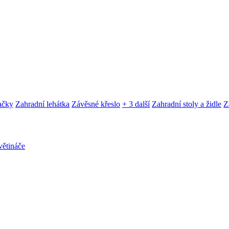
ačky
Zahradní lehátka
Závěsné křeslo
+ 3 další
Zahradní stoly a židle
Z
ětináče