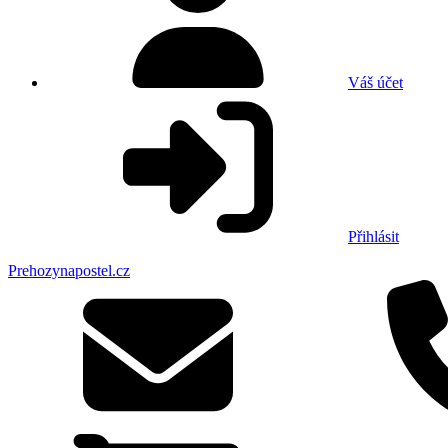
Váš účet
Přihlásit
Prehozynapostel.cz