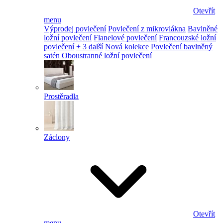
Otevřít
menu
Výprodej povlečení
Povlečení z mikrovlákna
Bavlněné
ložní povlečení
Flanelové povlečení
Francouzské ložní
povlečení
+ 3 další
Nová kolekce
Povlečení bavlněný
satén
Oboustranné ložní povlečení
Prostěradla
Záclony
Otevřít
menu