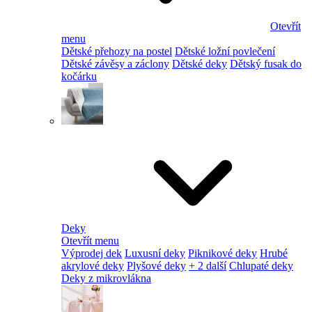
Otevřít
menu
Dětské přehozy na postel
Dětské ložní povlečení
Dětské závěsy a záclony
Dětské deky
Dětský fusak do
kočárku
Deky
Otevřít menu
Výprodej dek
Luxusní deky
Piknikové deky
Hrubé
akrylové deky
Plyšové deky
+ 2 další
Chlupaté deky
Deky z mikrovlákna