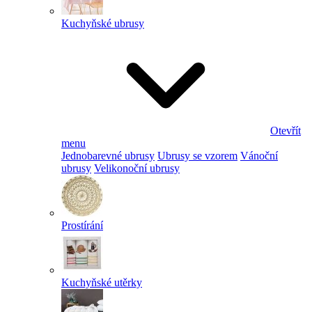
Kuchyňské ubrusy
Otevřít
menu
Jednobarevné ubrusy
Ubrusy se vzorem
Vánoční
ubrusy
Velikonoční ubrusy
Prostírání
Kuchyňské utěrky