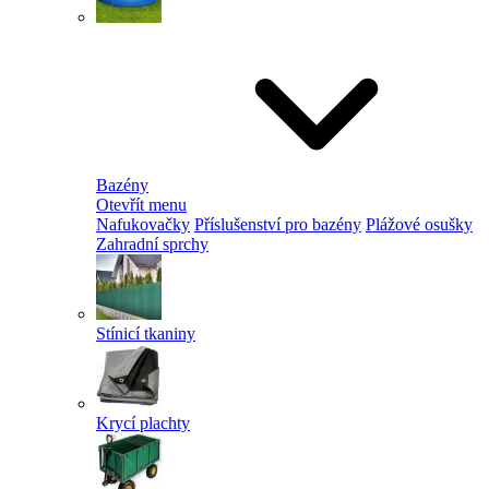
Bazény
Otevřít menu
Nafukovačky
Příslušenství pro bazény
Plážové osušky
Zahradní sprchy
Stínicí tkaniny
Krycí plachty