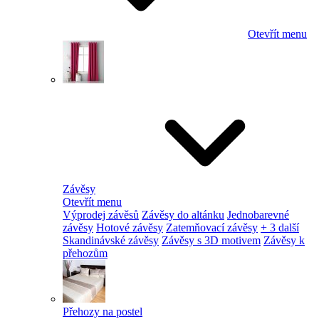
Otevřít menu
Závěsy
Otevřít menu
Výprodej závěsů
Závěsy do altánku
Jednobarevné
závěsy
Hotové závěsy
Zatemňovací závěsy
+ 3 další
Skandinávské závěsy
Závěsy s 3D motivem
Závěsy k
přehozům
Přehozy na postel