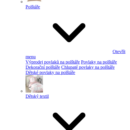
Polštáře
Otevřít
menu
Výprodej povlaků na polštáře
Povlaky na polštáře
Dekorační polštáře
Chlupaté povlaky na polštáře
Dětské povlaky na polštáře
Dětský textil