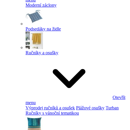
Moderní záclony
Podsedáky na židle
Ručníky a osušky
Otevřít
menu
Výprodej ručníků a osušek
Plážové osušky
Turban
Ručníky s vánoční tematikou