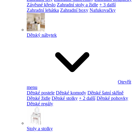
Závěsné křeslo
Zahradní stoly a židle
+ 3 další
Zahradní lehátka
Zahradní boxy
Nafukovačky
Dětský nábytek
Otevřít
menu
Dětské postele
Dětské komody
Dětské šatní skříně
Dětské židle
Dětské stolky
+ 2 další
Dětské pohovky
Dětské regály
Stoly a stolky