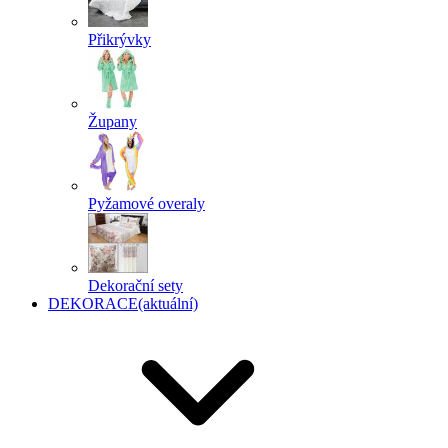
Přikrývky
Župany
Pyžamové overaly
Dekorační sety
DEKORACE
(aktuální)