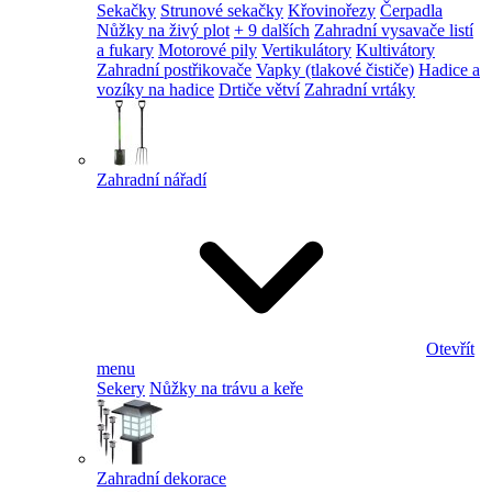
Sekačky
Strunové sekačky
Křovinořezy
Čerpadla
Nůžky na živý plot
+ 9 dalších
Zahradní vysavače listí
a fukary
Motorové pily
Vertikulátory
Kultivátory
Zahradní postřikovače
Vapky (tlakové čističe)
Hadice a
vozíky na hadice
Drtiče větví
Zahradní vrtáky
Zahradní nářadí
Otevřít
menu
Sekery
Nůžky na trávu a keře
Zahradní dekorace