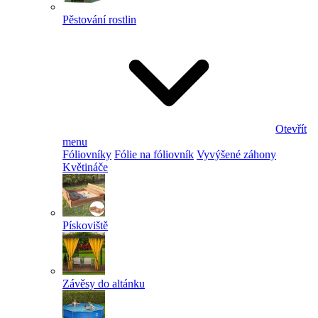
Pěstování rostlin
Otevřít
menu
Fóliovníky
Fólie na fóliovník
Vyvýšené záhony
Květináče
Pískoviště
Závěsy do altánku