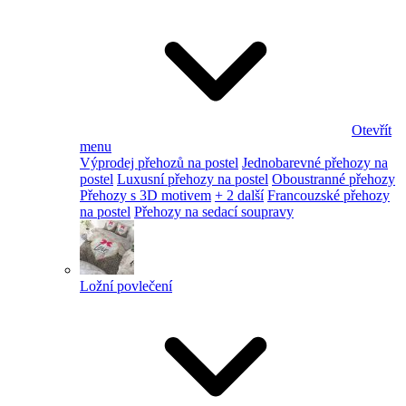
Otevřít
menu
Výprodej přehozů na postel
Jednobarevné přehozy na
postel
Luxusní přehozy na postel
Oboustranné přehozy
Přehozy s 3D motivem
+ 2 další
Francouzské přehozy
na postel
Přehozy na sedací soupravy
Ložní povlečení