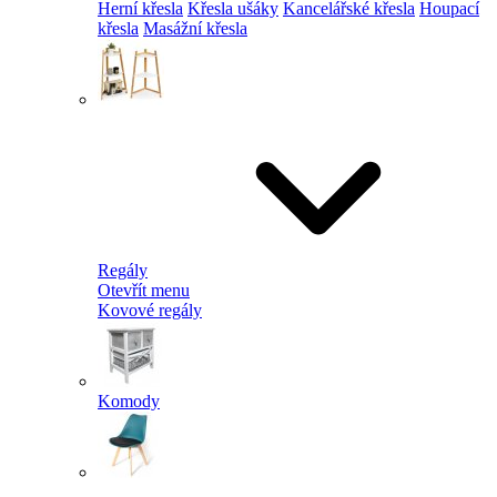
Herní křesla
Křesla ušáky
Kancelářské křesla
Houpací
křesla
Masážní křesla
Regály
Otevřít menu
Kovové regály
Komody