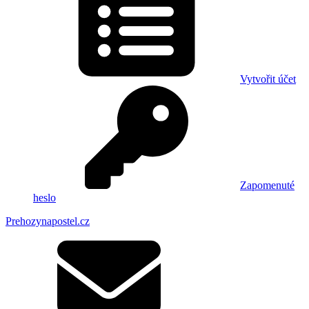
Vytvořit účet
Zapomenuté
heslo
Prehozynapostel.cz