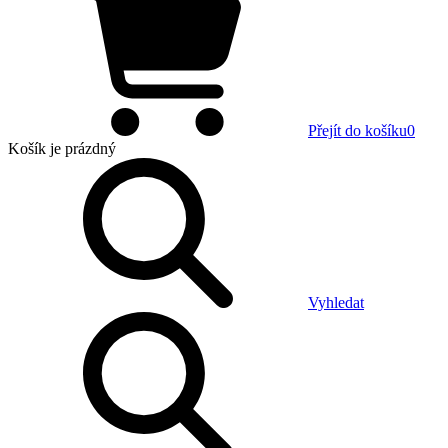
Přejít do košíku
0
Košík
je prázdný
Vyhledat