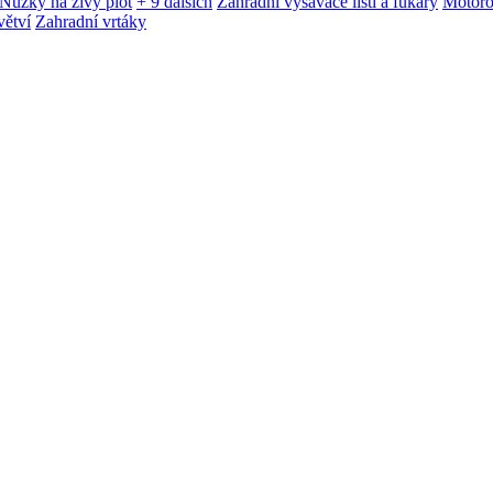
Nůžky na živý plot
+ 9 dalších
Zahradní vysavače listí a fukary
Motoro
větví
Zahradní vrtáky