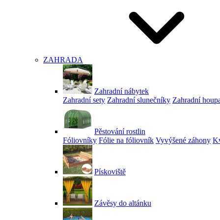
ZAHRADA
Zahradní nábytek
Zahradní sety
Zahradní slunečníky
Zahradní houp
Pěstování rostlin
Fóliovníky
Fólie na fóliovník
Vyvýšené záhony
Kv
Pískoviště
Závěsy do altánku