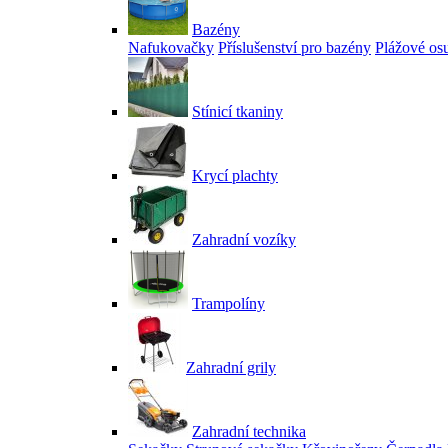
Bazény
Nafukovačky
Příslušenství pro bazény
Plážové os
Stínicí tkaniny
Krycí plachty
Zahradní vozíky
Trampolíny
Zahradní grily
Zahradní technika