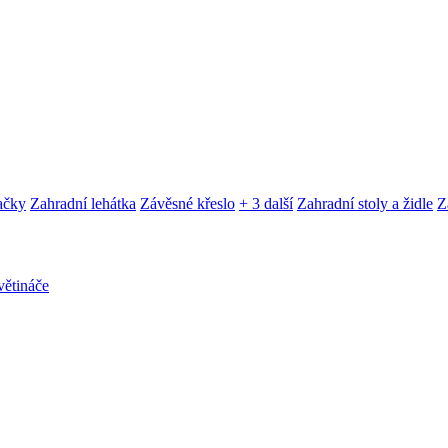
ačky
Zahradní lehátka
Závěsné křeslo
+ 3 další
Zahradní stoly a židle
Z
ětináče