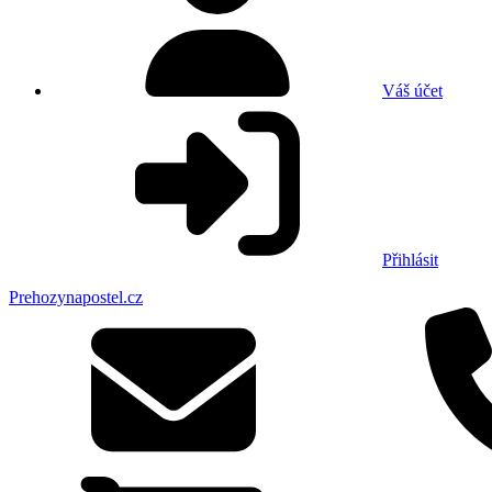
Váš účet
Přihlásit
Prehozynapostel.cz