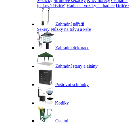
Sekačky
Strunové sekačky
Křovinořezy
Čerpadla
(tlakové čističe)
Hadice a vozíky na hadice
Drtiče 
Zahradní nářadí
Sekery
Nůžky na trávu a keře
Zahradní dekorace
Zahradní stany a altány
Poštovní schránky
Kotlíky
Ostatní