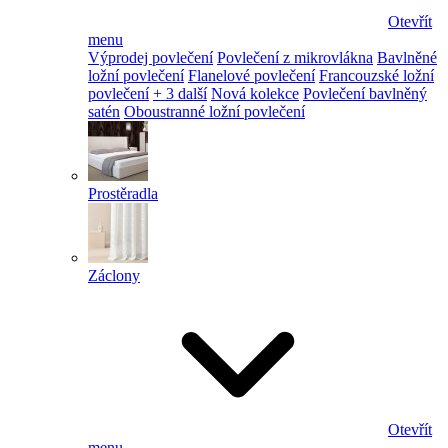
Otevřít
menu
Výprodej povlečení
Povlečení z mikrovlákna
Bavlněné
ložní povlečení
Flanelové povlečení
Francouzské ložní
povlečení
+ 3 další
Nová kolekce
Povlečení bavlněný
satén
Oboustranné ložní povlečení
Prostěradla
Záclony
Otevřít
menu