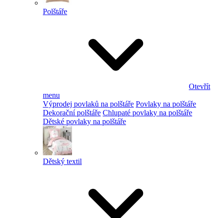
Polštáře
Otevřít
menu
Výprodej povlaků na polštáře
Povlaky na polštáře
Dekorační polštáře
Chlupaté povlaky na polštáře
Dětské povlaky na polštáře
Dětský textil