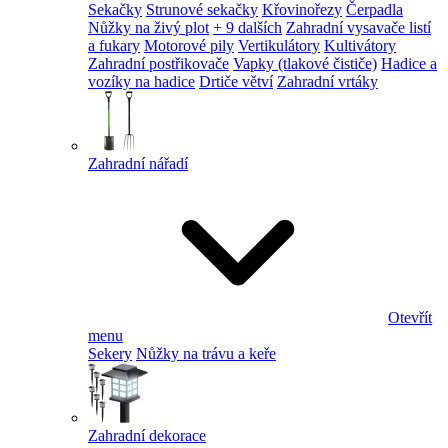
Sekačky
Strunové sekačky
Křovinořezy
Čerpadla
Nůžky na živý plot
+ 9 dalších
Zahradní vysavače listí
a fukary
Motorové pily
Vertikulátory
Kultivátory
Zahradní postřikovače
Vapky (tlakové čističe)
Hadice a
vozíky na hadice
Drtiče větví
Zahradní vrtáky
Zahradní nářadí
Otevřít
menu
Sekery
Nůžky na trávu a keře
Zahradní dekorace