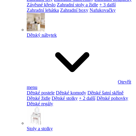
Závěsné křeslo
Zahradní stoly a židle
+ 3 další
Zahradní lehátka
Zahradní boxy
Nafukovačky
Dětský nábytek
Otevřít
menu
Dětské postele
Dětské komody
Dětské šatní skříně
Dětské židle
Dětské stolky
+ 2 další
Dětské pohovky
Dětské regály
Stoly a stolky