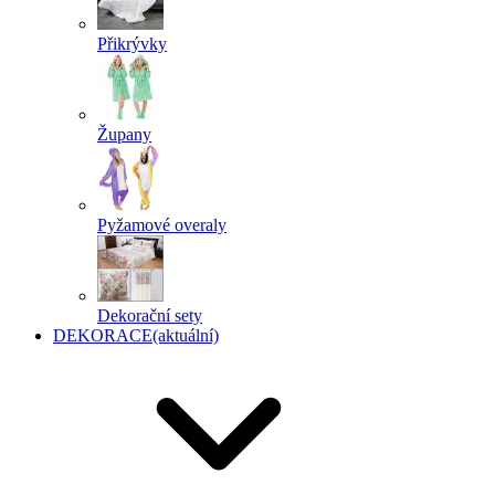
Přikrývky
Župany
Pyžamové overaly
Dekorační sety
DEKORACE
(aktuální)