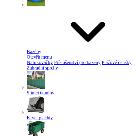
Bazény
Otevřít menu
Nafukovačky
Příslušenství pro bazény
Plážové osušky
Zahradní sprchy
Stínicí tkaniny
Krycí plachty