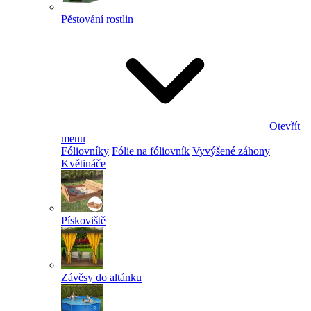
Pěstování rostlin
Otevřít
menu
Fóliovníky
Fólie na fóliovník
Vyvýšené záhony
Květináče
Pískoviště
Závěsy do altánku