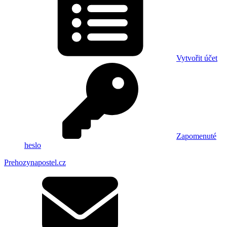
Vytvořit účet
Zapomenuté
heslo
Prehozynapostel.cz