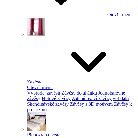
Otevřít menu
Závěsy
Otevřít menu
Výprodej závěsů
Závěsy do altánku
Jednobarevné
závěsy
Hotové závěsy
Zatemňovací závěsy
+ 3 další
Skandinávské závěsy
Závěsy s 3D motivem
Závěsy k
přehozům
Přehozy na postel