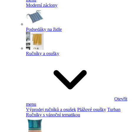
Moderní záclony
Podsedáky na židle
Ručníky a osušky
Otevřít
menu
Výprodej ručníků a osušek
Plážové osušky
Turban
Ručníky s vánoční tematikou