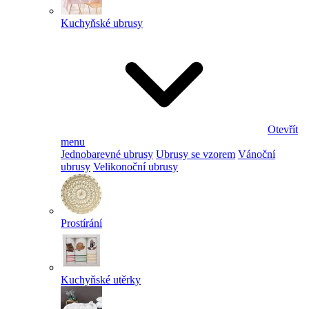
Kuchyňské ubrusy
Otevřít
menu
Jednobarevné ubrusy
Ubrusy se vzorem
Vánoční
ubrusy
Velikonoční ubrusy
Prostírání
Kuchyňské utěrky