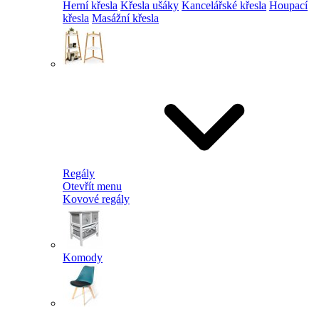
Herní křesla
Křesla ušáky
Kancelářské křesla
Houpací
křesla
Masážní křesla
Regály
Otevřít menu
Kovové regály
Komody