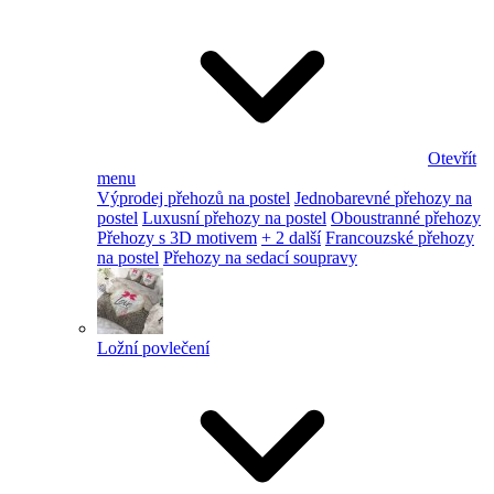
Otevřít
menu
Výprodej přehozů na postel
Jednobarevné přehozy na
postel
Luxusní přehozy na postel
Oboustranné přehozy
Přehozy s 3D motivem
+ 2 další
Francouzské přehozy
na postel
Přehozy na sedací soupravy
Ložní povlečení