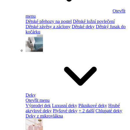
Otevřít
menu
Dětské přehozy na postel
Dětské ložní povlečení
Dětské závěsy a záclony
Dětské deky
Dětský fusak do
kočárku
Deky
Otevřít menu
Výprodej dek
Luxusní deky
Piknikové deky
Hrubé
akrylové deky
Plyšové deky
+ 2 další
Chlupaté deky
Deky z mikrovlákna