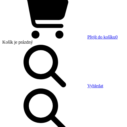
Přejít do košíku
0
Košík
je prázdný
Vyhledat