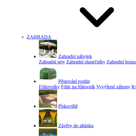
ZAHRADA
Zahradní nábytek
Zahradní sety
Zahradní slunečníky
Zahradní houp
Pěstování rostlin
Fóliovníky
Fólie na fóliovník
Vyvýšené záhony
Kv
Pískoviště
Závěsy do altánku