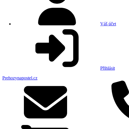
Váš účet
Přihlásit
Prehozynapostel.cz