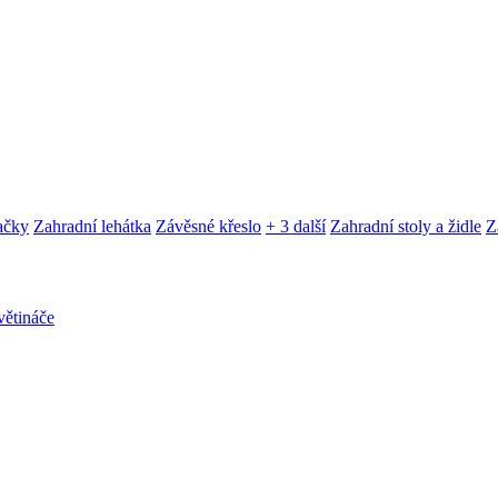
ačky
Zahradní lehátka
Závěsné křeslo
+ 3 další
Zahradní stoly a židle
Z
ětináče