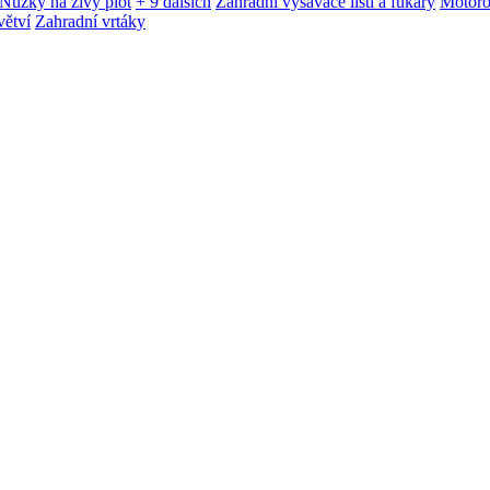
Nůžky na živý plot
+ 9 dalších
Zahradní vysavače listí a fukary
Motoro
větví
Zahradní vrtáky