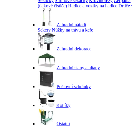
Sekačky
Strunové sekačky
Křovinořezy
Čerpadla
(tlakové čističe)
Hadice a vozíky na hadice
Drtiče 
Zahradní nářadí
Sekery
Nůžky na trávu a keře
Zahradní dekorace
Zahradní stany a altány
Poštovní schránky
Kotlíky
Ostatní