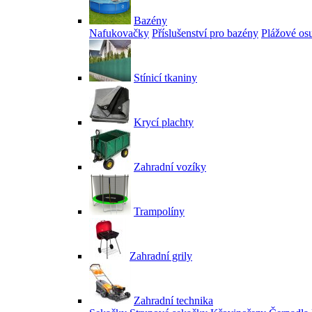
Bazény
Nafukovačky
Příslušenství pro bazény
Plážové os
Stínicí tkaniny
Krycí plachty
Zahradní vozíky
Trampolíny
Zahradní grily
Zahradní technika