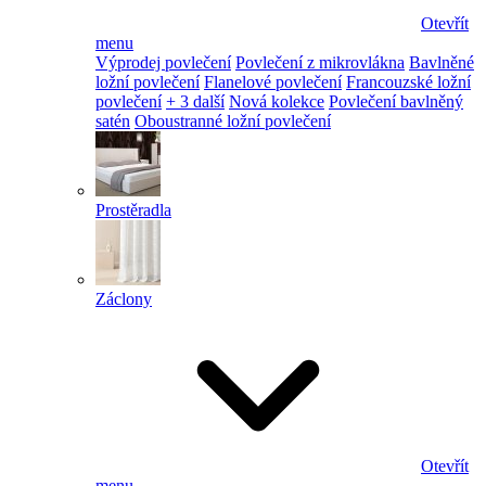
Otevřít
menu
Výprodej povlečení
Povlečení z mikrovlákna
Bavlněné
ložní povlečení
Flanelové povlečení
Francouzské ložní
povlečení
+ 3 další
Nová kolekce
Povlečení bavlněný
satén
Oboustranné ložní povlečení
Prostěradla
Záclony
Otevřít
menu