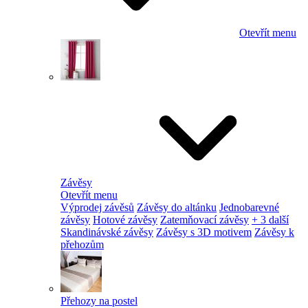
Otevřít menu
Závěsy
Otevřít menu
Výprodej závěsů
Závěsy do altánku
Jednobarevné
závěsy
Hotové závěsy
Zatemňovací závěsy
+ 3 další
Skandinávské závěsy
Závěsy s 3D motivem
Závěsy k
přehozům
Přehozy na postel