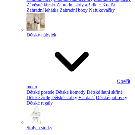
Závěsné křeslo
Zahradní stoly a židle
+ 3 další
Zahradní lehátka
Zahradní boxy
Nafukovačky
Dětský nábytek
Otevřít
menu
Dětské postele
Dětské komody
Dětské šatní skříně
Dětské židle
Dětské stolky
+ 2 další
Dětské pohovky
Dětské regály
Stoly a stolky