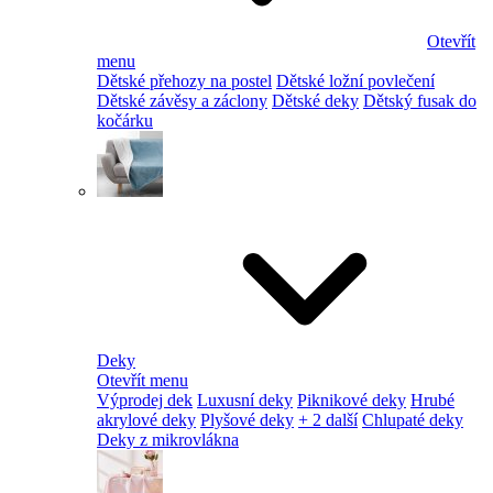
Otevřít
menu
Dětské přehozy na postel
Dětské ložní povlečení
Dětské závěsy a záclony
Dětské deky
Dětský fusak do
kočárku
Deky
Otevřít menu
Výprodej dek
Luxusní deky
Piknikové deky
Hrubé
akrylové deky
Plyšové deky
+ 2 další
Chlupaté deky
Deky z mikrovlákna