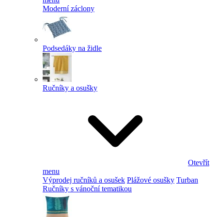
Moderní záclony
Podsedáky na židle
Ručníky a osušky
Otevřít
menu
Výprodej ručníků a osušek
Plážové osušky
Turban
Ručníky s vánoční tematikou