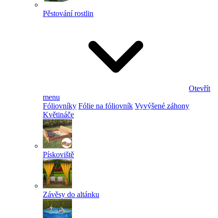
Pěstování rostlin
Otevřít
menu
Fóliovníky
Fólie na fóliovník
Vyvýšené záhony
Květináče
Pískoviště
Závěsy do altánku