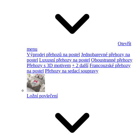
Otevřít
menu
Výprodej přehozů na postel
Jednobarevné přehozy na
postel
Luxusní přehozy na postel
Oboustranné přehozy
Přehozy s 3D motivem
+ 2 další
Francouzské přehozy
na postel
Přehozy na sedací soupravy
Ložní povlečení