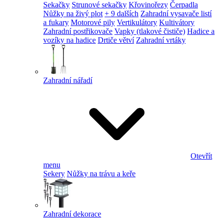
Sekačky
Strunové sekačky
Křovinořezy
Čerpadla
Nůžky na živý plot
+ 9 dalších
Zahradní vysavače listí
a fukary
Motorové pily
Vertikulátory
Kultivátory
Zahradní postřikovače
Vapky (tlakové čističe)
Hadice a
vozíky na hadice
Drtiče větví
Zahradní vrtáky
Zahradní nářadí
Otevřít
menu
Sekery
Nůžky na trávu a keře
Zahradní dekorace