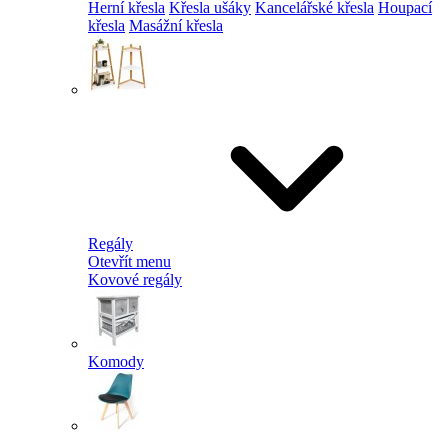
Herní křesla
Křesla ušáky
Kancelářské křesla
Houpací
křesla
Masážní křesla
Regály
Otevřít menu
Kovové regály
Komody