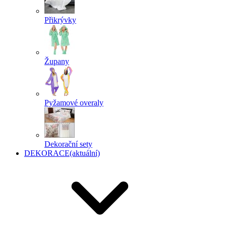
Přikrývky
Župany
Pyžamové overaly
Dekorační sety
DEKORACE
(aktuální)