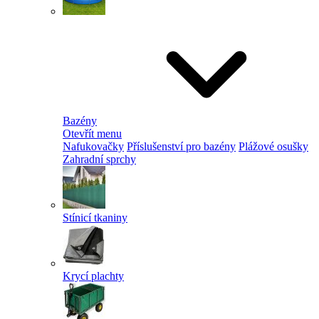
Bazény
Otevřít menu
Nafukovačky
Příslušenství pro bazény
Plážové osušky
Zahradní sprchy
Stínicí tkaniny
Krycí plachty