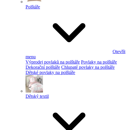
Polštáře
Otevřít
menu
Výprodej povlaků na polštáře
Povlaky na polštáře
Dekorační polštáře
Chlupaté povlaky na polštáře
Dětské povlaky na polštáře
Dětský textil