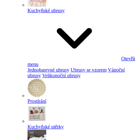
Kuchyňské ubrusy
Otevřít
menu
Jednobarevné ubrusy
Ubrusy se vzorem
Vánoční
ubrusy
Velikonoční ubrusy
Prostírání
Kuchyňské utěrky