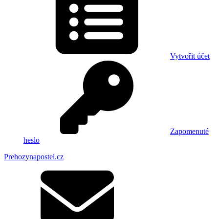
Vytvořit účet
Zapomenuté
heslo
Prehozynapostel.cz