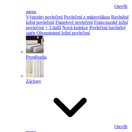
Otevřít
menu
Výprodej povlečení
Povlečení z mikrovlákna
Bavlněné
ložní povlečení
Flanelové povlečení
Francouzské ložní
povlečení
+ 3 další
Nová kolekce
Povlečení bavlněný
satén
Oboustranné ložní povlečení
Prostěradla
Záclony
Otevřít
menu