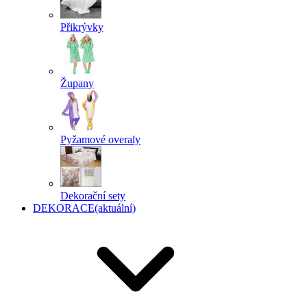
Přikrývky
Župany
Pyžamové overaly
Dekorační sety
DEKORACE
(aktuální)