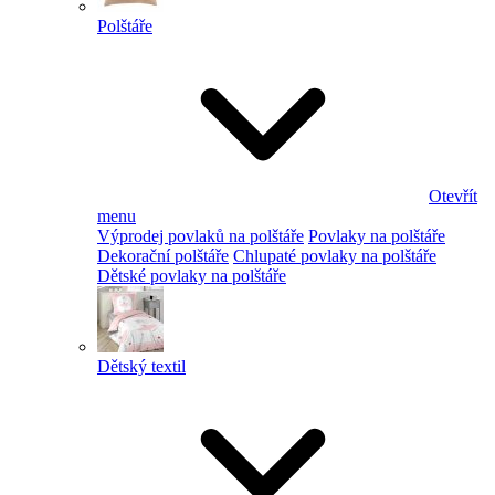
Polštáře
Otevřít
menu
Výprodej povlaků na polštáře
Povlaky na polštáře
Dekorační polštáře
Chlupaté povlaky na polštáře
Dětské povlaky na polštáře
Dětský textil