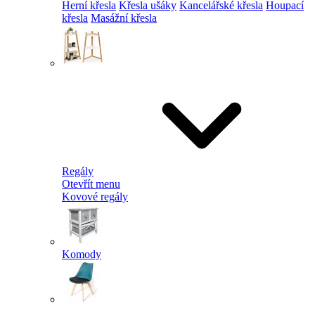
Herní křesla
Křesla ušáky
Kancelářské křesla
Houpací
křesla
Masážní křesla
Regály
Otevřít menu
Kovové regály
Komody