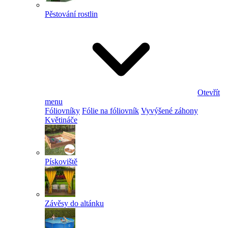
Pěstování rostlin
Otevřít
menu
Fóliovníky
Fólie na fóliovník
Vyvýšené záhony
Květináče
Pískoviště
Závěsy do altánku