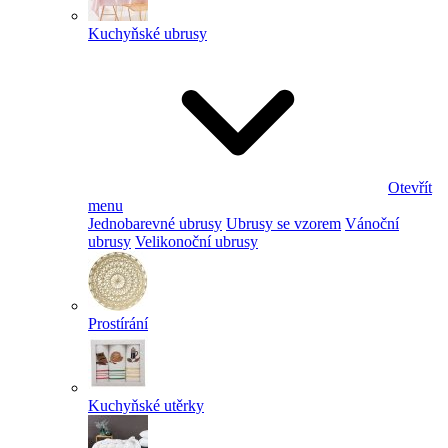
Kuchyňské ubrusy
Otevřít
menu
Jednobarevné ubrusy
Ubrusy se vzorem
Vánoční
ubrusy
Velikonoční ubrusy
Prostírání
Kuchyňské utěrky