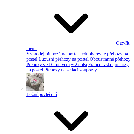
Otevřít
menu
Výprodej přehozů na postel
Jednobarevné přehozy na
postel
Luxusní přehozy na postel
Oboustranné přehozy
Přehozy s 3D motivem
+ 2 další
Francouzské přehozy
na postel
Přehozy na sedací soupravy
Ložní povlečení