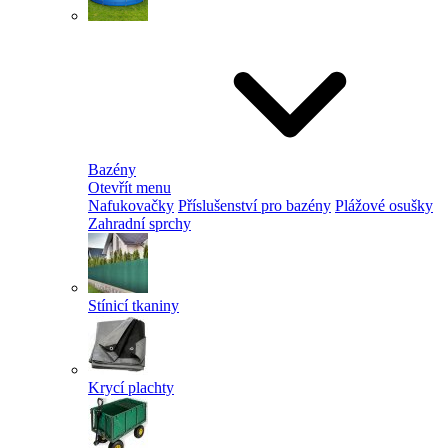
Bazény
Otevřít menu
Nafukovačky
Příslušenství pro bazény
Plážové osušky
Zahradní sprchy
Stínicí tkaniny
Krycí plachty