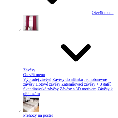
Otevřít menu
Závěsy
Otevřít menu
Výprodej závěsů
Závěsy do altánku
Jednobarevné
závěsy
Hotové závěsy
Zatemňovací závěsy
+ 3 další
Skandinávské závěsy
Závěsy s 3D motivem
Závěsy k
přehozům
Přehozy na postel