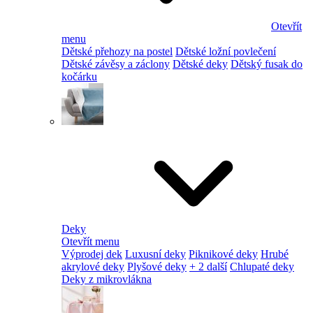
Otevřít
menu
Dětské přehozy na postel
Dětské ložní povlečení
Dětské závěsy a záclony
Dětské deky
Dětský fusak do
kočárku
Deky
Otevřít menu
Výprodej dek
Luxusní deky
Piknikové deky
Hrubé
akrylové deky
Plyšové deky
+ 2 další
Chlupaté deky
Deky z mikrovlákna