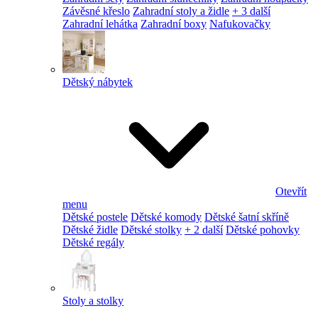
Závěsné křeslo
Zahradní stoly a židle
+ 3 další
Zahradní lehátka
Zahradní boxy
Nafukovačky
Dětský nábytek
Otevřít
menu
Dětské postele
Dětské komody
Dětské šatní skříně
Dětské židle
Dětské stolky
+ 2 další
Dětské pohovky
Dětské regály
Stoly a stolky