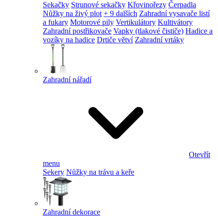
Sekačky
Strunové sekačky
Křovinořezy
Čerpadla
Nůžky na živý plot
+ 9 dalších
Zahradní vysavače listí
a fukary
Motorové pily
Vertikulátory
Kultivátory
Zahradní postřikovače
Vapky (tlakové čističe)
Hadice a
vozíky na hadice
Drtiče větví
Zahradní vrtáky
Zahradní nářadí
Otevřít
menu
Sekery
Nůžky na trávu a keře
Zahradní dekorace