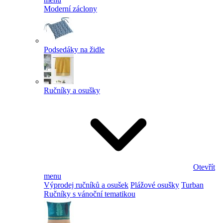
Moderní záclony
Podsedáky na židle
Ručníky a osušky
Otevřít
menu
Výprodej ručníků a osušek
Plážové osušky
Turban
Ručníky s vánoční tematikou