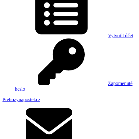
Vytvořit účet
Zapomenuté
heslo
Prehozynapostel.cz