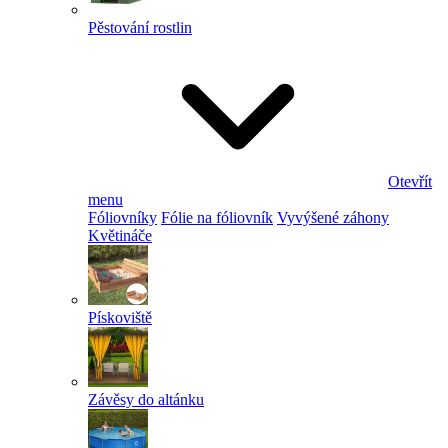
Pěstování rostlin
Otevřít
menu
Fóliovníky
Fólie na fóliovník
Vyvýšené záhony
Květináče
Pískoviště
Závěsy do altánku