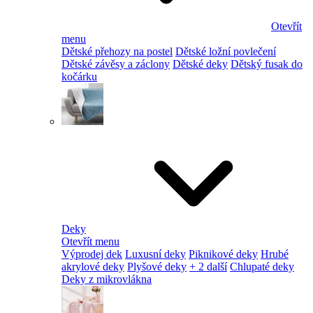
Otevřít
menu
Dětské přehozy na postel
Dětské ložní povlečení
Dětské závěsy a záclony
Dětské deky
Dětský fusak do
kočárku
Deky
Otevřít menu
Výprodej dek
Luxusní deky
Piknikové deky
Hrubé
akrylové deky
Plyšové deky
+ 2 další
Chlupaté deky
Deky z mikrovlákna