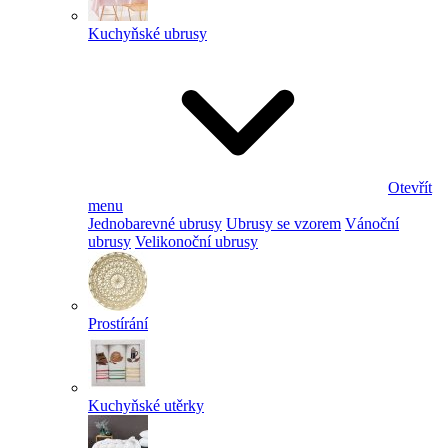
Kuchyňské ubrusy
Otevřít
menu
Jednobarevné ubrusy
Ubrusy se vzorem
Vánoční
ubrusy
Velikonoční ubrusy
Prostírání
Kuchyňské utěrky