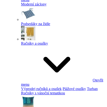
Moderní záclony
Podsedáky na židle
Ručníky a osušky
Otevřít
menu
Výprodej ručníků a osušek
Plážové osušky
Turban
Ručníky s vánoční tematikou