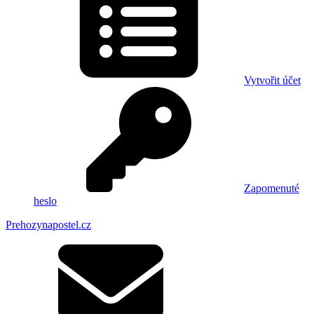
Vytvořit účet
Zapomenuté
heslo
Prehozynapostel.cz