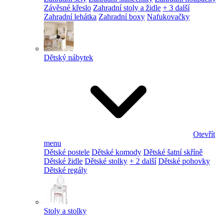
Závěsné křeslo
Zahradní stoly a židle
+ 3 další
Zahradní lehátka
Zahradní boxy
Nafukovačky
Dětský nábytek
Otevřít
menu
Dětské postele
Dětské komody
Dětské šatní skříně
Dětské židle
Dětské stolky
+ 2 další
Dětské pohovky
Dětské regály
Stoly a stolky