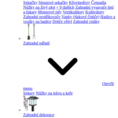
Sekačky
Strunové sekačky
Křovinořezy
Čerpadla
Nůžky na živý plot
+ 9 dalších
Zahradní vysavače listí
a fukary
Motorové pily
Vertikulátory
Kultivátory
Zahradní postřikovače
Vapky (tlakové čističe)
Hadice a
vozíky na hadice
Drtiče větví
Zahradní vrtáky
Zahradní nářadí
Otevřít
menu
Sekery
Nůžky na trávu a keře
Zahradní dekorace