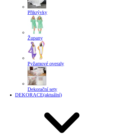
Přikrývky
Župany
Pyžamové overaly
Dekorační sety
DEKORACE
(aktuální)