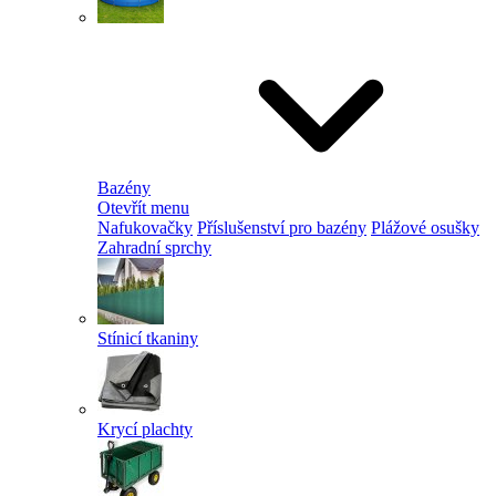
Bazény
Otevřít menu
Nafukovačky
Příslušenství pro bazény
Plážové osušky
Zahradní sprchy
Stínicí tkaniny
Krycí plachty