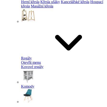
Herní křesla
Křesla ušáky
Kancelářské křesla
Houpací
křesla
Masážní křesla
Regály
Otevřít menu
Kovové regály
Komody