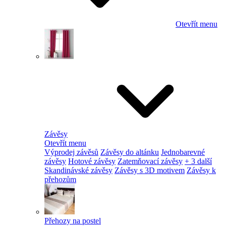
Otevřít menu
Závěsy
Otevřít menu
Výprodej závěsů
Závěsy do altánku
Jednobarevné
závěsy
Hotové závěsy
Zatemňovací závěsy
+ 3 další
Skandinávské závěsy
Závěsy s 3D motivem
Závěsy k
přehozům
Přehozy na postel