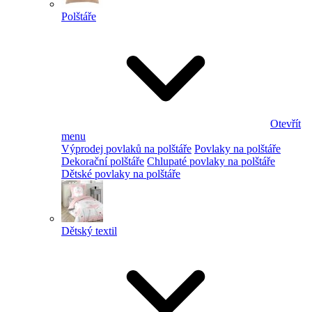
Polštáře
Otevřít
menu
Výprodej povlaků na polštáře
Povlaky na polštáře
Dekorační polštáře
Chlupaté povlaky na polštáře
Dětské povlaky na polštáře
Dětský textil