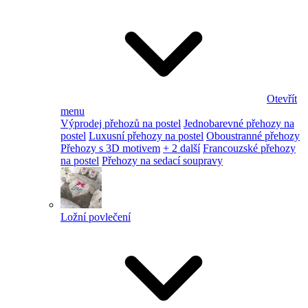
Otevřít
menu
Výprodej přehozů na postel
Jednobarevné přehozy na
postel
Luxusní přehozy na postel
Oboustranné přehozy
Přehozy s 3D motivem
+ 2 další
Francouzské přehozy
na postel
Přehozy na sedací soupravy
Ložní povlečení