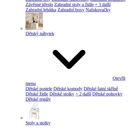
Závěsné křeslo
Zahradní stoly a židle
+ 3 další
Zahradní lehátka
Zahradní boxy
Nafukovačky
Dětský nábytek
Otevřít
menu
Dětské postele
Dětské komody
Dětské šatní skříně
Dětské židle
Dětské stolky
+ 2 další
Dětské pohovky
Dětské regály
Stoly a stolky