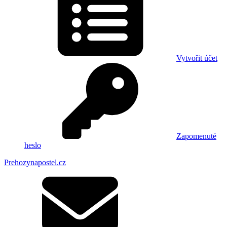
Vytvořit účet
Zapomenuté
heslo
Prehozynapostel.cz