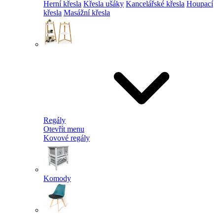
Herní křesla
Křesla ušáky
Kancelářské křesla
Houpací
křesla
Masážní křesla
Regály
Otevřít menu
Kovové regály
Komody