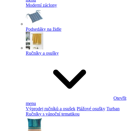
Moderní záclony
Podsedáky na židle
Ručníky a osušky
Otevřít
menu
Výprodej ručníků a osušek
Plážové osušky
Turban
Ručníky s vánoční tematikou