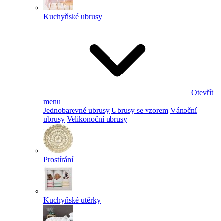
Kuchyňské ubrusy
Otevřít
menu
Jednobarevné ubrusy
Ubrusy se vzorem
Vánoční
ubrusy
Velikonoční ubrusy
Prostírání
Kuchyňské utěrky