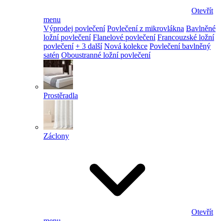
Otevřít
menu
Výprodej povlečení
Povlečení z mikrovlákna
Bavlněné
ložní povlečení
Flanelové povlečení
Francouzské ložní
povlečení
+ 3 další
Nová kolekce
Povlečení bavlněný
satén
Oboustranné ložní povlečení
Prostěradla
Záclony
Otevřít
menu