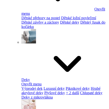
Otevřít
menu
Dětské přehozy na postel
Dětské ložní povlečení
Dětské závěsy a záclony
Dětské deky
Dětský fusak do
kočárku
Deky
Otevřít menu
Výprodej dek
Luxusní deky
Piknikové deky
Hrubé
akrylové deky
Plyšové deky
+ 2 další
Chlupaté deky
Deky z mikrovlákna