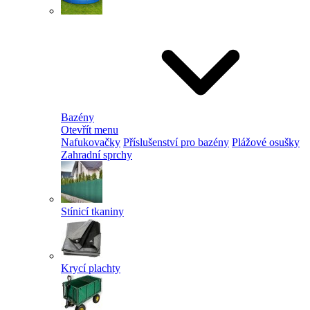
Bazény
Otevřít menu
Nafukovačky
Příslušenství pro bazény
Plážové osušky
Zahradní sprchy
Stínicí tkaniny
Krycí plachty