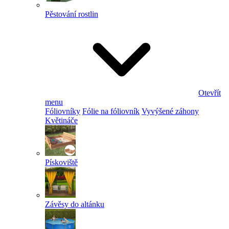
Pěstování rostlin
Otevřít
menu
Fóliovníky
Fólie na fóliovník
Vyvýšené záhony
Květináče
Pískoviště
Závěsy do altánku