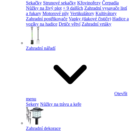
Sekačky
Strunové sekačky
Křovinořezy
Čerpadla
Nůžky na živý plot
+ 9 dalších
Zahradní vysavače listí
a fukary
Motorové pily
Vertikulátory
Kultivátory
Zahradní postřikovače
Vapky (tlakové čističe)
Hadice a
vozíky na hadice
Drtiče větví
Zahradní vrtáky
Zahradní nářadí
Otevřít
menu
Sekery
Nůžky na trávu a keře
Zahradní dekorace