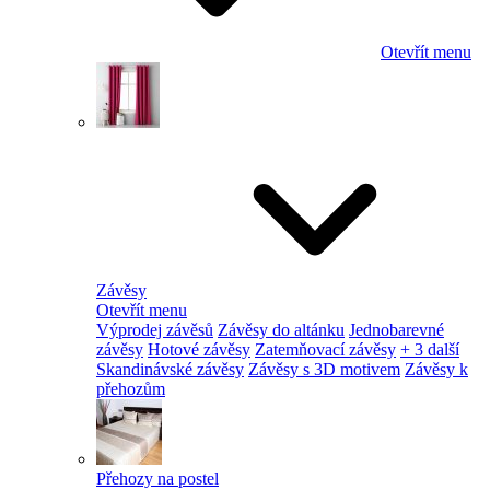
Otevřít menu
Závěsy
Otevřít menu
Výprodej závěsů
Závěsy do altánku
Jednobarevné
závěsy
Hotové závěsy
Zatemňovací závěsy
+ 3 další
Skandinávské závěsy
Závěsy s 3D motivem
Závěsy k
přehozům
Přehozy na postel