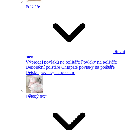
Polštáře
Otevřít
menu
Výprodej povlaků na polštáře
Povlaky na polštáře
Dekorační polštáře
Chlupaté povlaky na polštáře
Dětské povlaky na polštáře
Dětský textil