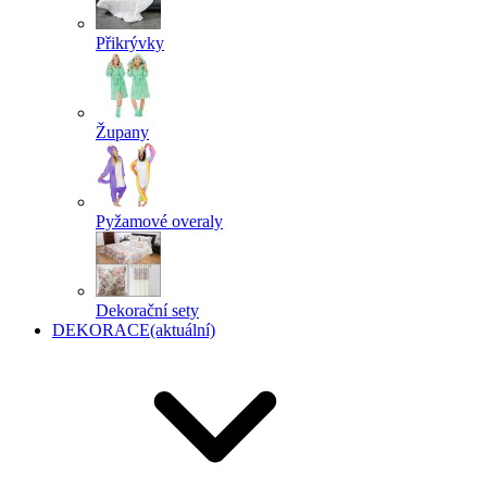
Přikrývky
Župany
Pyžamové overaly
Dekorační sety
DEKORACE
(aktuální)