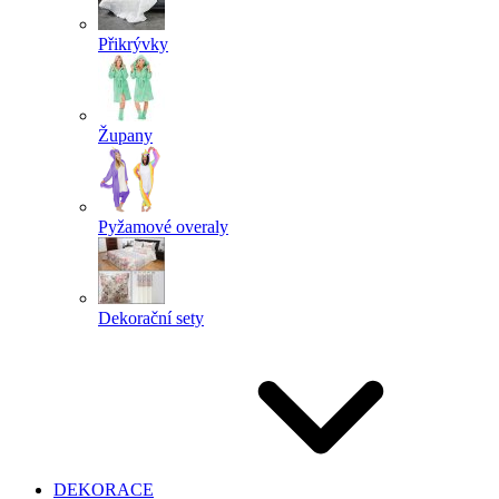
Přikrývky
Župany
Pyžamové overaly
Dekorační sety
DEKORACE