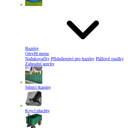
Bazény
Otevřít menu
Nafukovačky
Příslušenství pro bazény
Plážové osušky
Zahradní sprchy
Stínicí tkaniny
Krycí plachty