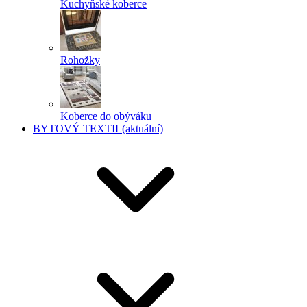
Kuchyňské koberce
Rohožky
Koberce do obýváku
BYTOVÝ TEXTIL
(aktuální)