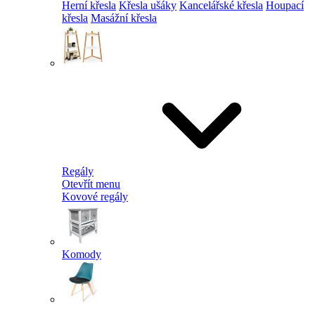
Herní křesla
Křesla ušáky
Kancelářské křesla
Houpací
křesla
Masážní křesla
Regály
Otevřít menu
Kovové regály
Komody