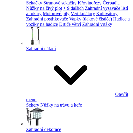
Sekačky
Strunové sekačky
Křovinořezy
Čerpadla
Nůžky na živý plot
+ 9 dalších
Zahradní vysavače listí
a fukary
Motorové pily
Vertikulátory
Kultivátory
Zahradní postřikovače
Vapky (tlakové čističe)
Hadice a
vozíky na hadice
Drtiče větví
Zahradní vrtáky
Zahradní nářadí
Otevřít
menu
Sekery
Nůžky na trávu a keře
Zahradní dekorace