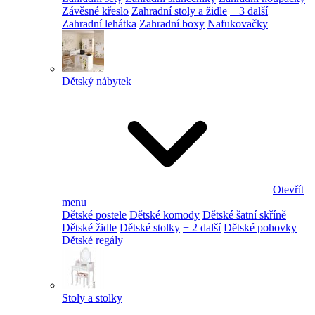
Závěsné křeslo
Zahradní stoly a židle
+ 3 další
Zahradní lehátka
Zahradní boxy
Nafukovačky
Dětský nábytek
Otevřít
menu
Dětské postele
Dětské komody
Dětské šatní skříně
Dětské židle
Dětské stolky
+ 2 další
Dětské pohovky
Dětské regály
Stoly a stolky