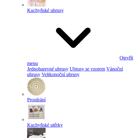
Kuchyňské ubrusy
Otevřít
menu
Jednobarevné ubrusy
Ubrusy se vzorem
Vánoční
ubrusy
Velikonoční ubrusy
Prostírání
Kuchyňské utěrky