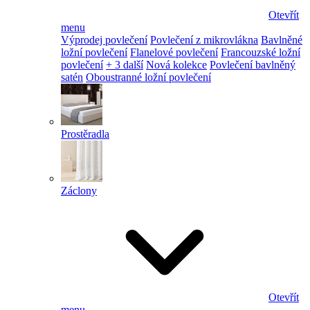
Otevřít
menu
Výprodej povlečení
Povlečení z mikrovlákna
Bavlněné
ložní povlečení
Flanelové povlečení
Francouzské ložní
povlečení
+ 3 další
Nová kolekce
Povlečení bavlněný
satén
Oboustranné ložní povlečení
Prostěradla
Záclony
Otevřít
menu