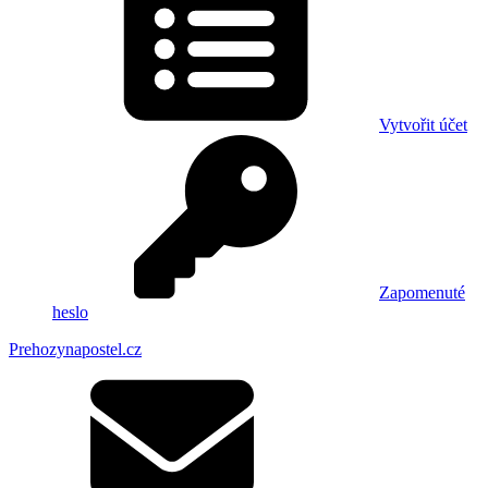
Vytvořit účet
Zapomenuté
heslo
Prehozynapostel.cz