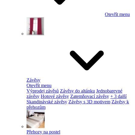
Otevřít menu
Závěsy
Otevřít menu
Výprodej závěsů
Závěsy do altánku
Jednobarevné
závěsy
Hotové závěsy
Zatemňovací závěsy
+ 3 další
Skandinávské závěsy
Závěsy s 3D motivem
Závěsy k
přehozům
Přehozy na postel