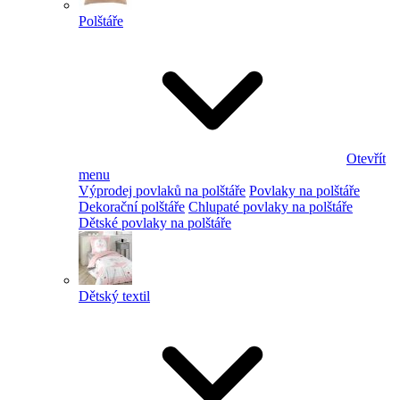
Polštáře
Otevřít
menu
Výprodej povlaků na polštáře
Povlaky na polštáře
Dekorační polštáře
Chlupaté povlaky na polštáře
Dětské povlaky na polštáře
Dětský textil