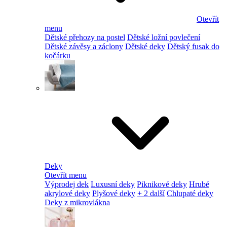
Otevřít
menu
Dětské přehozy na postel
Dětské ložní povlečení
Dětské závěsy a záclony
Dětské deky
Dětský fusak do
kočárku
Deky
Otevřít menu
Výprodej dek
Luxusní deky
Piknikové deky
Hrubé
akrylové deky
Plyšové deky
+ 2 další
Chlupaté deky
Deky z mikrovlákna