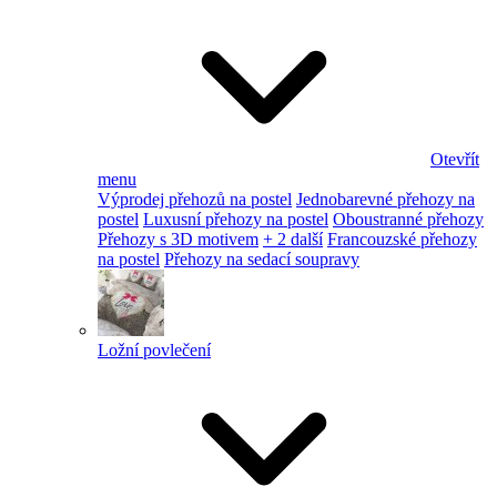
Otevřít
menu
Výprodej přehozů na postel
Jednobarevné přehozy na
postel
Luxusní přehozy na postel
Oboustranné přehozy
Přehozy s 3D motivem
+ 2 další
Francouzské přehozy
na postel
Přehozy na sedací soupravy
Ložní povlečení