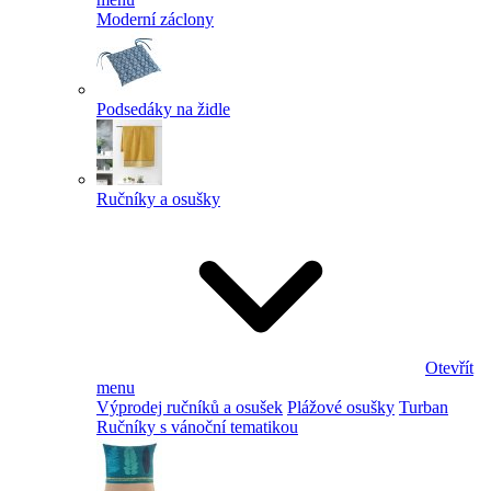
Moderní záclony
Podsedáky na židle
Ručníky a osušky
Otevřít
menu
Výprodej ručníků a osušek
Plážové osušky
Turban
Ručníky s vánoční tematikou