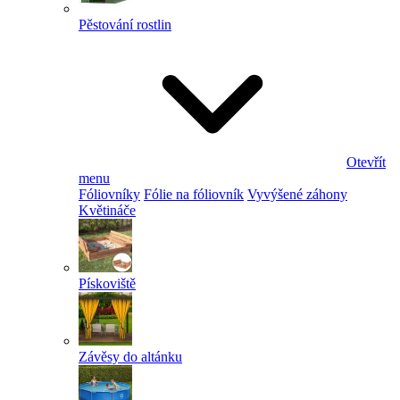
Pěstování rostlin
Otevřít
menu
Fóliovníky
Fólie na fóliovník
Vyvýšené záhony
Květináče
Pískoviště
Závěsy do altánku