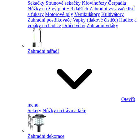
Sekačky
Strunové sekačky
Křovinořezy
Čerpadla
Nůžky na živý plot
+ 9 dalších
Zahradní vysavače listí
a fukary
Motorové pily
Vertikulátory
Kultivátory
Zahradní postřikovače
Vapky (tlakové čističe)
Hadice a
vozíky na hadice
Drtiče větví
Zahradní vrtáky
Zahradní nářadí
Otevřít
menu
Sekery
Nůžky na trávu a keře
Zahradní dekorace