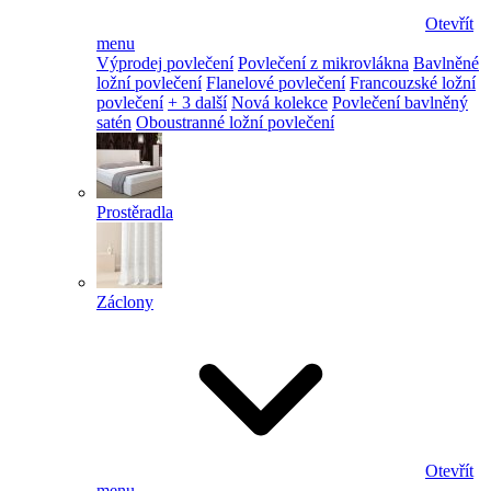
Otevřít
menu
Výprodej povlečení
Povlečení z mikrovlákna
Bavlněné
ložní povlečení
Flanelové povlečení
Francouzské ložní
povlečení
+ 3 další
Nová kolekce
Povlečení bavlněný
satén
Oboustranné ložní povlečení
Prostěradla
Záclony
Otevřít
menu