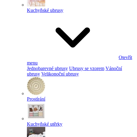
Kuchyňské ubrusy
Otevřít
menu
Jednobarevné ubrusy
Ubrusy se vzorem
Vánoční
ubrusy
Velikonoční ubrusy
Prostírání
Kuchyňské utěrky