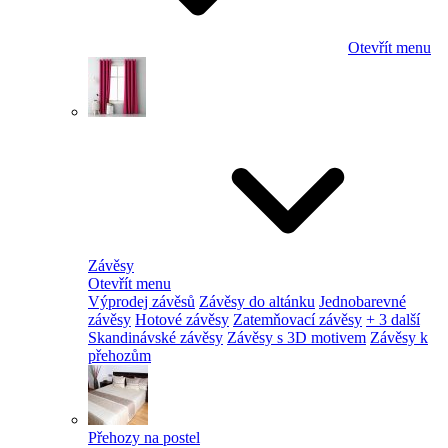
Otevřít menu
Závěsy
Otevřít menu
Výprodej závěsů
Závěsy do altánku
Jednobarevné
závěsy
Hotové závěsy
Zatemňovací závěsy
+ 3 další
Skandinávské závěsy
Závěsy s 3D motivem
Závěsy k
přehozům
Přehozy na postel