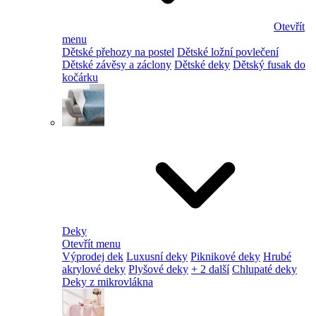
Otevřít
menu
Dětské přehozy na postel
Dětské ložní povlečení
Dětské závěsy a záclony
Dětské deky
Dětský fusak do
kočárku
Deky
Otevřít menu
Výprodej dek
Luxusní deky
Piknikové deky
Hrubé
akrylové deky
Plyšové deky
+ 2 další
Chlupaté deky
Deky z mikrovlákna