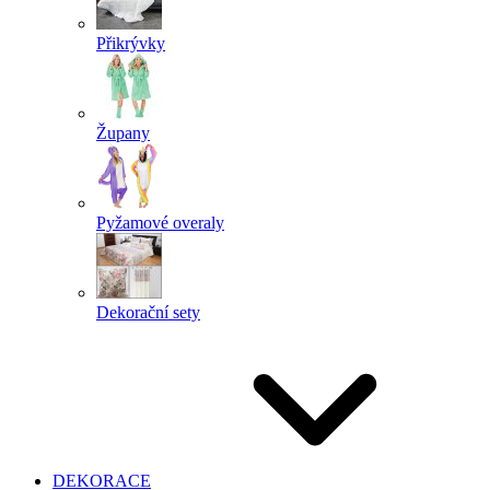
Přikrývky
Župany
Pyžamové overaly
Dekorační sety
DEKORACE