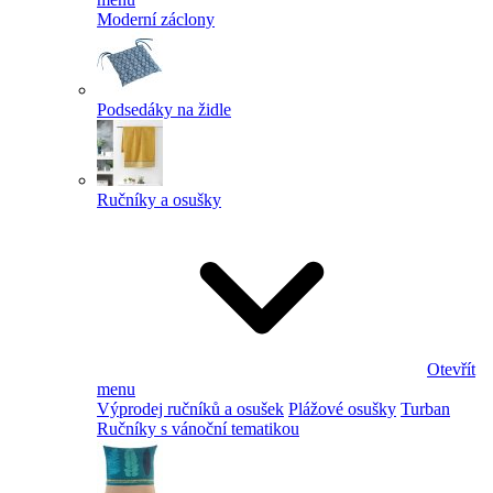
Moderní záclony
Podsedáky na židle
Ručníky a osušky
Otevřít
menu
Výprodej ručníků a osušek
Plážové osušky
Turban
Ručníky s vánoční tematikou