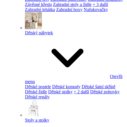
Závěsné křeslo
Zahradní stoly a židle
+ 3 další
Zahradní lehátka
Zahradní boxy
Nafukovačky
Dětský nábytek
Otevřít
menu
Dětské postele
Dětské komody
Dětské šatní skříně
Dětské židle
Dětské stolky
+ 2 další
Dětské pohovky
Dětské regály
Stoly a stolky