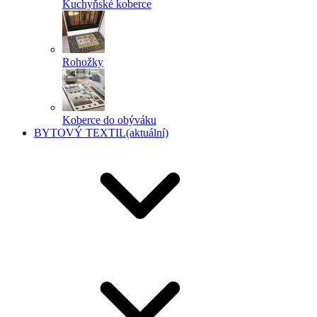
Kuchyňské koberce
Rohožky
Koberce do obýváku
BYTOVÝ TEXTIL
(aktuální)