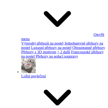
Otevřít
menu
Výprodej přehozů na postel
Jednobarevné přehozy na
postel
Luxusní přehozy na postel
Oboustranné přehozy
Přehozy s 3D motivem
+ 2 další
Francouzské přehozy
na postel
Přehozy na sedací soupravy
Ložní povlečení