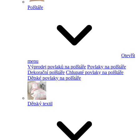
Polštáře
Otevřít
menu
Výprodej povlaků na polštáře
Povlaky na polštáře
Dekorační polštáře
Chlupaté povlaky na polštáře
Dětské povlaky na polštáře
Dětský textil