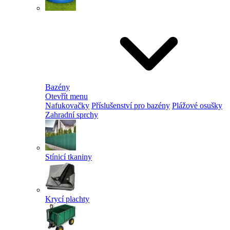
Bazény
Otevřít menu
Nafukovačky
Příslušenství pro bazény
Plážové osušky
Zahradní sprchy
Stínicí tkaniny
Krycí plachty