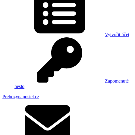
Vytvořit účet
Zapomenuté
heslo
Prehozynapostel.cz