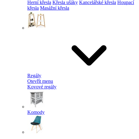
Herní křesla
Křesla ušáky
Kancelářské křesla
Houpací
křesla
Masážní křesla
Regály
Otevřít menu
Kovové regály
Komody