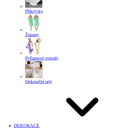
Přikrývky
Župany
Pyžamové overaly
Dekorační sety
DEKORACE