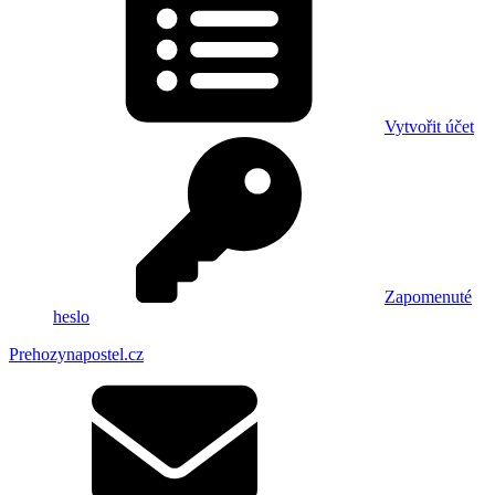
Vytvořit účet
Zapomenuté
heslo
Prehozynapostel.cz