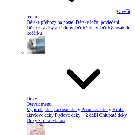
Otevřít
menu
Dětské přehozy na postel
Dětské ložní povlečení
Dětské závěsy a záclony
Dětské deky
Dětský fusak do
kočárku
Deky
Otevřít menu
Výprodej dek
Luxusní deky
Piknikové deky
Hrubé
akrylové deky
Plyšové deky
+ 2 další
Chlupaté deky
Deky z mikrovlákna