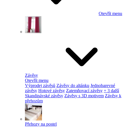
Otevřít menu
Závěsy
Otevřít menu
Výprodej závěsů
Závěsy do altánku
Jednobarevné
závěsy
Hotové závěsy
Zatemňovací závěsy
+ 3 další
Skandinávské závěsy
Závěsy s 3D motivem
Závěsy k
přehozům
Přehozy na postel