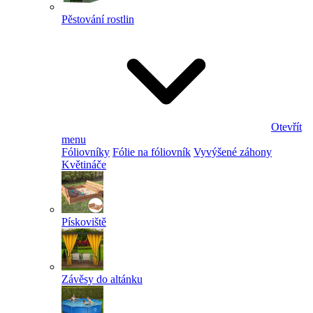
Pěstování rostlin
Otevřít
menu
Fóliovníky
Fólie na fóliovník
Vyvýšené záhony
Květináče
Pískoviště
Závěsy do altánku