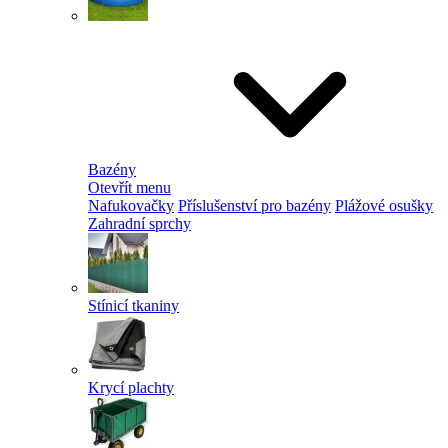
Bazény
Otevřít menu
Nafukovačky
Příslušenství pro bazény
Plážové osušky
Zahradní sprchy
Stínicí tkaniny
Krycí plachty