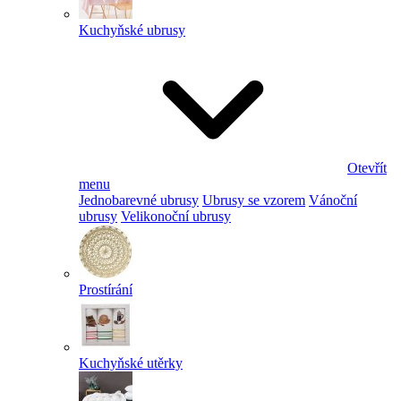
Kuchyňské ubrusy
Otevřít
menu
Jednobarevné ubrusy
Ubrusy se vzorem
Vánoční
ubrusy
Velikonoční ubrusy
Prostírání
Kuchyňské utěrky