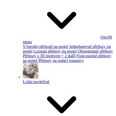
Otevřít
menu
Výprodej přehozů na postel
Jednobarevné přehozy na
postel
Luxusní přehozy na postel
Oboustranné přehozy
Přehozy s 3D motivem
+ 2 další
Francouzské přehozy
na postel
Přehozy na sedací soupravy
Ložní povlečení