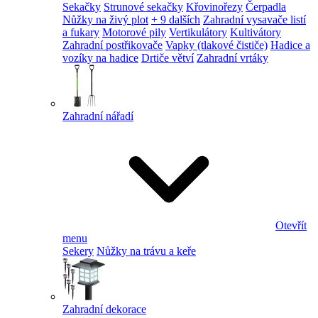
Sekačky
Strunové sekačky
Křovinořezy
Čerpadla
Nůžky na živý plot
+ 9 dalších
Zahradní vysavače listí
a fukary
Motorové pily
Vertikulátory
Kultivátory
Zahradní postřikovače
Vapky (tlakové čističe)
Hadice a
vozíky na hadice
Drtiče větví
Zahradní vrtáky
Zahradní nářadí
Otevřít
menu
Sekery
Nůžky na trávu a keře
Zahradní dekorace