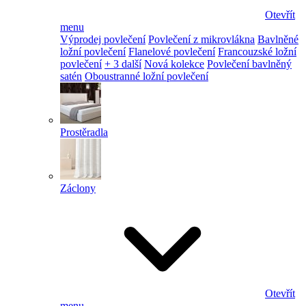
Otevřít
menu
Výprodej povlečení
Povlečení z mikrovlákna
Bavlněné
ložní povlečení
Flanelové povlečení
Francouzské ložní
povlečení
+ 3 další
Nová kolekce
Povlečení bavlněný
satén
Oboustranné ložní povlečení
Prostěradla
Záclony
Otevřít
menu