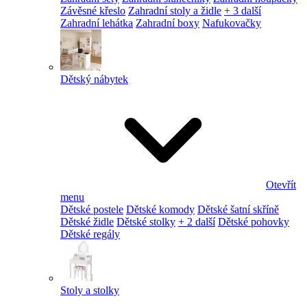
Závěsné křeslo
Zahradní stoly a židle
+ 3 další
Zahradní lehátka
Zahradní boxy
Nafukovačky
Dětský nábytek
Otevřít
menu
Dětské postele
Dětské komody
Dětské šatní skříně
Dětské židle
Dětské stolky
+ 2 další
Dětské pohovky
Dětské regály
Stoly a stolky