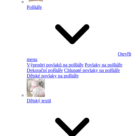
Polštáře
Otevřít
menu
Výprodej povlaků na polštáře
Povlaky na polštáře
Dekorační polštáře
Chlupaté povlaky na polštáře
Dětské povlaky na polštáře
Dětský textil