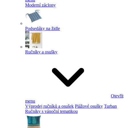
Moderní záclony
Podsedáky na židle
Ručníky a osušky
Otevřít
menu
Výprodej ručníků a osušek
Plážové osušky
Turban
Ručníky s vánoční tematikou