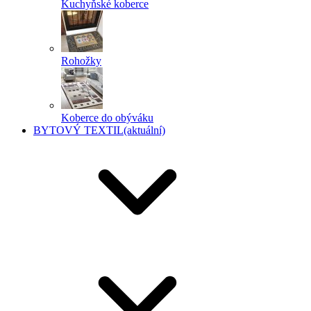
Kuchyňské koberce
Rohožky
Koberce do obýváku
BYTOVÝ TEXTIL
(aktuální)