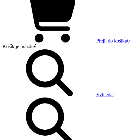
Přejít do košíku
0
Košík
je prázdný
Vyhledat