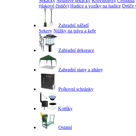
Sekačky
Strunové sekačky
Křovinořezy
Čerpadla
(tlakové čističe)
Hadice a vozíky na hadice
Drtiče 
Zahradní nářadí
Sekery
Nůžky na trávu a keře
Zahradní dekorace
Zahradní stany a altány
Poštovní schránky
Kotlíky
Ostatní