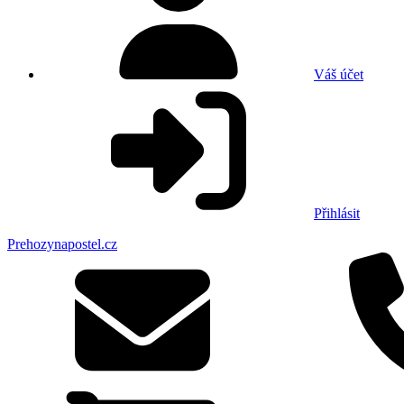
Váš účet
Přihlásit
Prehozynapostel.cz