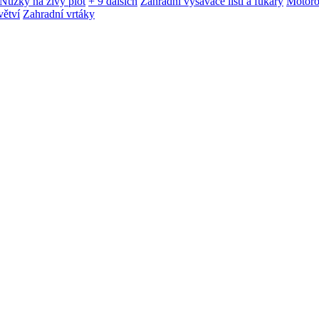
Nůžky na živý plot
+ 9 dalších
Zahradní vysavače listí a fukary
Motoro
větví
Zahradní vrtáky