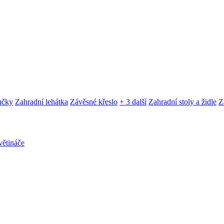
ačky
Zahradní lehátka
Závěsné křeslo
+ 3 další
Zahradní stoly a židle
Z
ětináče