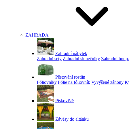
ZAHRADA
Zahradní nábytek
Zahradní sety
Zahradní slunečníky
Zahradní houp
Pěstování rostlin
Fóliovníky
Fólie na fóliovník
Vyvýšené záhony
Kv
Pískoviště
Závěsy do altánku