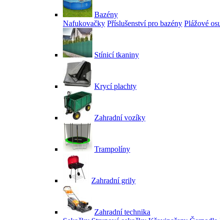
Bazény
Nafukovačky
Příslušenství pro bazény
Plážové os
Stínicí tkaniny
Krycí plachty
Zahradní vozíky
Trampolíny
Zahradní grily
Zahradní technika