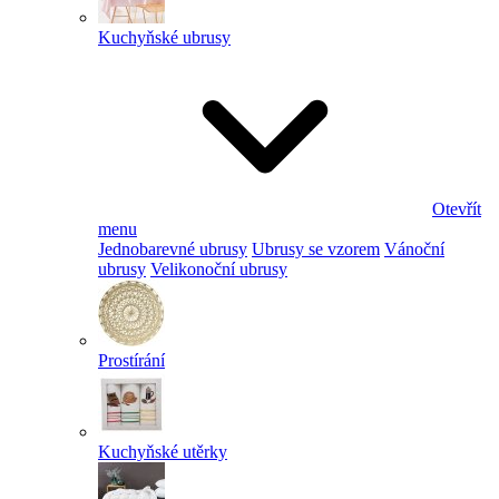
Kuchyňské ubrusy
Otevřít
menu
Jednobarevné ubrusy
Ubrusy se vzorem
Vánoční
ubrusy
Velikonoční ubrusy
Prostírání
Kuchyňské utěrky