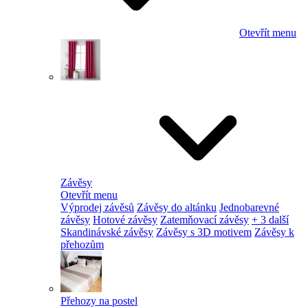
Otevřít menu
Závěsy
Otevřít menu
Výprodej závěsů
Závěsy do altánku
Jednobarevné
závěsy
Hotové závěsy
Zatemňovací závěsy
+ 3 další
Skandinávské závěsy
Závěsy s 3D motivem
Závěsy k
přehozům
Přehozy na postel