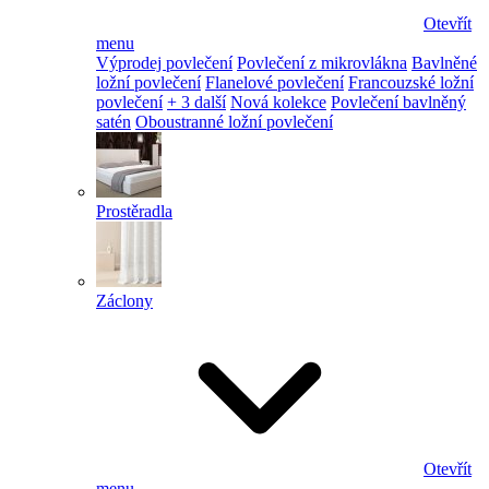
Otevřít
menu
Výprodej povlečení
Povlečení z mikrovlákna
Bavlněné
ložní povlečení
Flanelové povlečení
Francouzské ložní
povlečení
+ 3 další
Nová kolekce
Povlečení bavlněný
satén
Oboustranné ložní povlečení
Prostěradla
Záclony
Otevřít
menu