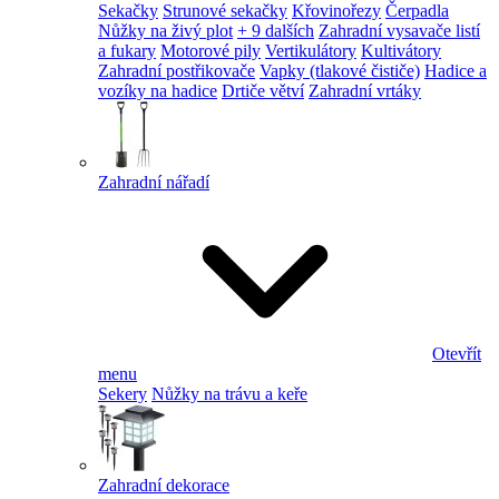
Sekačky
Strunové sekačky
Křovinořezy
Čerpadla
Nůžky na živý plot
+ 9 dalších
Zahradní vysavače listí
a fukary
Motorové pily
Vertikulátory
Kultivátory
Zahradní postřikovače
Vapky (tlakové čističe)
Hadice a
vozíky na hadice
Drtiče větví
Zahradní vrtáky
Zahradní nářadí
Otevřít
menu
Sekery
Nůžky na trávu a keře
Zahradní dekorace