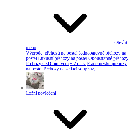
Otevřít
menu
Výprodej přehozů na postel
Jednobarevné přehozy na
postel
Luxusní přehozy na postel
Oboustranné přehozy
Přehozy s 3D motivem
+ 2 další
Francouzské přehozy
na postel
Přehozy na sedací soupravy
Ložní povlečení