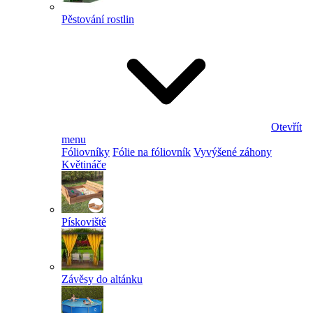
Pěstování rostlin
Otevřít
menu
Fóliovníky
Fólie na fóliovník
Vyvýšené záhony
Květináče
Pískoviště
Závěsy do altánku