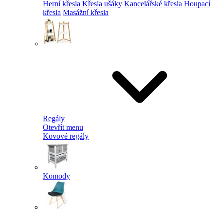
Herní křesla
Křesla ušáky
Kancelářské křesla
Houpací
křesla
Masážní křesla
Regály
Otevřít menu
Kovové regály
Komody