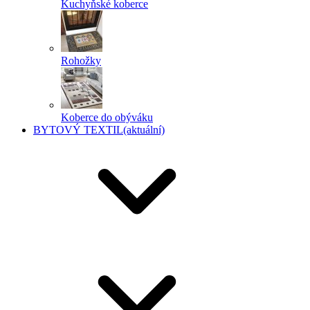
Kuchyňské koberce
Rohožky
Koberce do obýváku
BYTOVÝ TEXTIL
(aktuální)