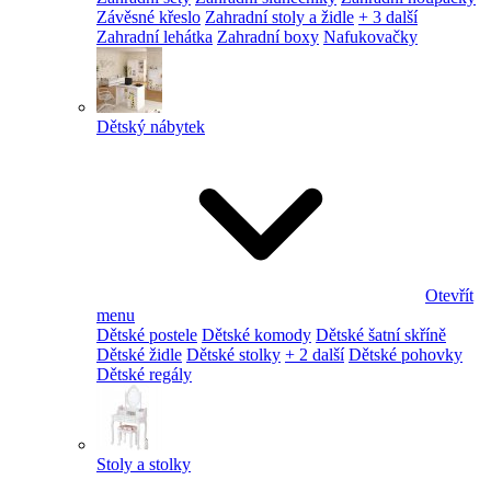
Závěsné křeslo
Zahradní stoly a židle
+ 3 další
Zahradní lehátka
Zahradní boxy
Nafukovačky
Dětský nábytek
Otevřít
menu
Dětské postele
Dětské komody
Dětské šatní skříně
Dětské židle
Dětské stolky
+ 2 další
Dětské pohovky
Dětské regály
Stoly a stolky