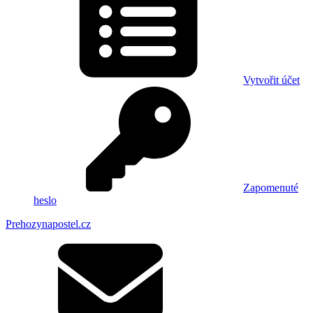
Vytvořit účet
Zapomenuté
heslo
Prehozynapostel.cz