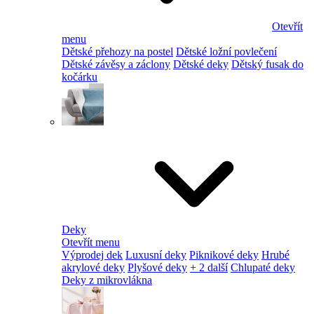
Otevřít
menu
Dětské přehozy na postel
Dětské ložní povlečení
Dětské závěsy a záclony
Dětské deky
Dětský fusak do
kočárku
Deky
Otevřít menu
Výprodej dek
Luxusní deky
Piknikové deky
Hrubé
akrylové deky
Plyšové deky
+ 2 další
Chlupaté deky
Deky z mikrovlákna