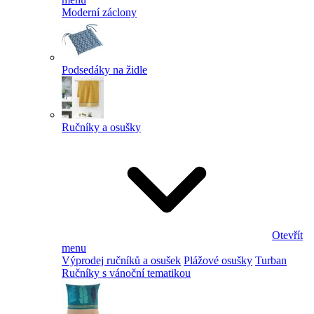
Moderní záclony
Podsedáky na židle
Ručníky a osušky
Otevřít
menu
Výprodej ručníků a osušek
Plážové osušky
Turban
Ručníky s vánoční tematikou