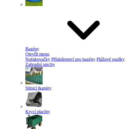
Bazény
Otevřít menu
Nafukovačky
Příslušenství pro bazény
Plážové osušky
Zahradní sprchy
Stínicí tkaniny
Krycí plachty