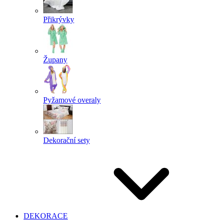
Přikrývky
Župany
Pyžamové overaly
Dekorační sety
DEKORACE