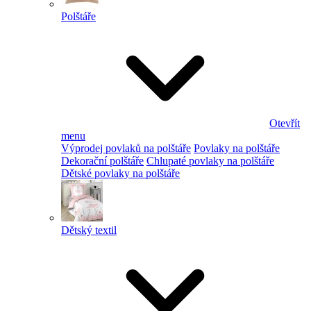
Polštáře
Otevřít
menu
Výprodej povlaků na polštáře
Povlaky na polštáře
Dekorační polštáře
Chlupaté povlaky na polštáře
Dětské povlaky na polštáře
Dětský textil