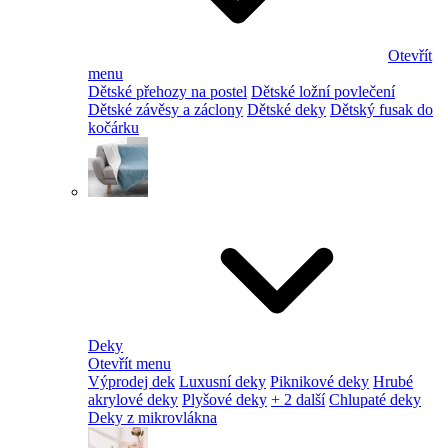
Otevřít
menu
Dětské přehozy na postel
Dětské ložní povlečení
Dětské závěsy a záclony
Dětské deky
Dětský fusak do
kočárku
Deky
Otevřít menu
Výprodej dek
Luxusní deky
Piknikové deky
Hrubé
akrylové deky
Plyšové deky
+ 2 další
Chlupaté deky
Deky z mikrovlákna