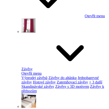
Otevřít menu
Závěsy
Otevřít menu
Výprodej závěsů
Závěsy do altánku
Jednobarevné
závěsy
Hotové závěsy
Zatemňovací závěsy
+ 3 další
Skandinávské závěsy
Závěsy s 3D motivem
Závěsy k
přehozům