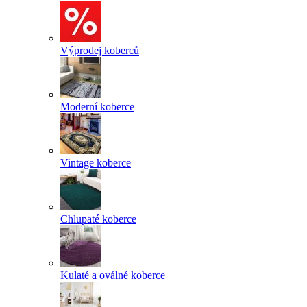
Výprodej koberců
Moderní koberce
Vintage koberce
Chlupaté koberce
Kulaté a oválné koberce