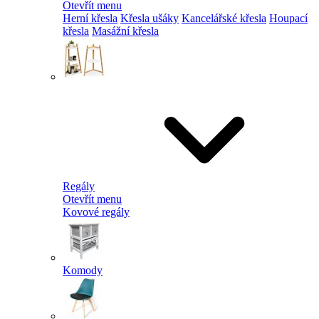
Otevřít menu
Herní křesla
Křesla ušáky
Kancelářské křesla
Houpací
křesla
Masážní křesla
Regály
Otevřít menu
Kovové regály
Komody