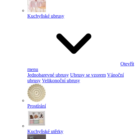
Kuchyňské ubrusy
Otevřít
menu
Jednobarevné ubrusy
Ubrusy se vzorem
Vánoční
ubrusy
Velikonoční ubrusy
Prostírání
Kuchyňské utěrky