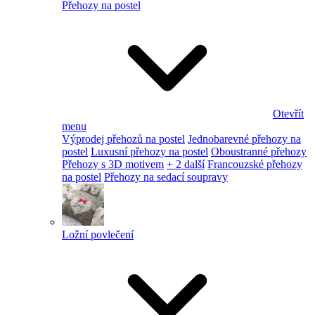
Přehozy na postel
Otevřít
menu
Výprodej přehozů na postel
Jednobarevné přehozy na
postel
Luxusní přehozy na postel
Oboustranné přehozy
Přehozy s 3D motivem
+ 2 další
Francouzské přehozy
na postel
Přehozy na sedací soupravy
Ložní povlečení