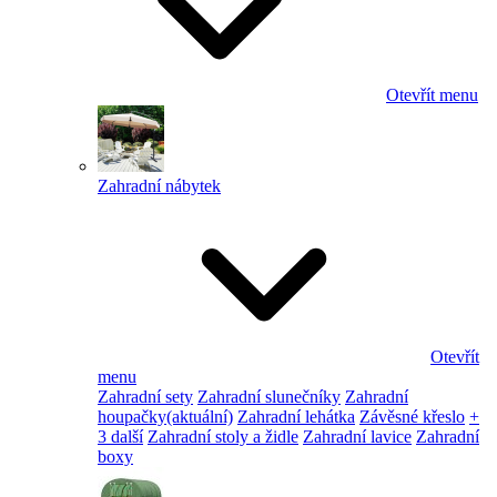
Otevřít menu
Zahradní nábytek
Otevřít
menu
Zahradní sety
Zahradní slunečníky
Zahradní
houpačky
(aktuální)
Zahradní lehátka
Závěsné křeslo
+
3 další
Zahradní stoly a židle
Zahradní lavice
Zahradní
boxy