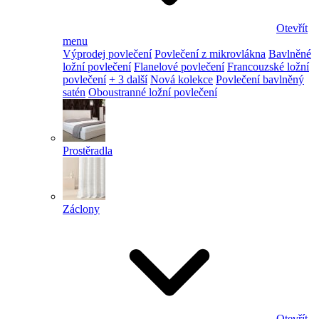
Otevřít
menu
Výprodej povlečení
Povlečení z mikrovlákna
Bavlněné
ložní povlečení
Flanelové povlečení
Francouzské ložní
povlečení
+ 3 další
Nová kolekce
Povlečení bavlněný
satén
Oboustranné ložní povlečení
Prostěradla
Záclony
Otevřít