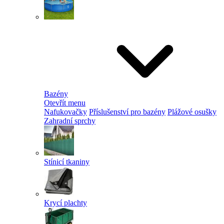
Bazény
Otevřít menu
Nafukovačky
Příslušenství pro bazény
Plážové osušky
Zahradní sprchy
Stínicí tkaniny
Krycí plachty