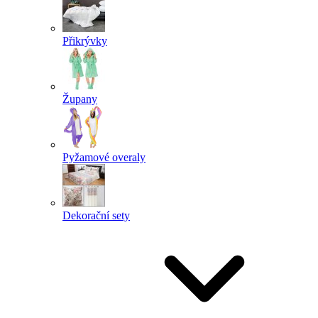
Přikrývky
Župany
Pyžamové overaly
Dekorační sety