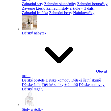
Zahradní sety
Zahradní slunečníky
Zahradní houpačky
Závěsné křeslo
Zahradní stoly a židle
+ 3 další
Zahradní lehátka
Zahradní boxy
Nafukovačky
Dětský nábytek
Otevřít
menu
Dětské postele
Dětské komody
Dětské šatní skříně
Dětské židle
Dětské stolky
+ 2 další
Dětské pohovky
Dětské regály
Stoly a stolky