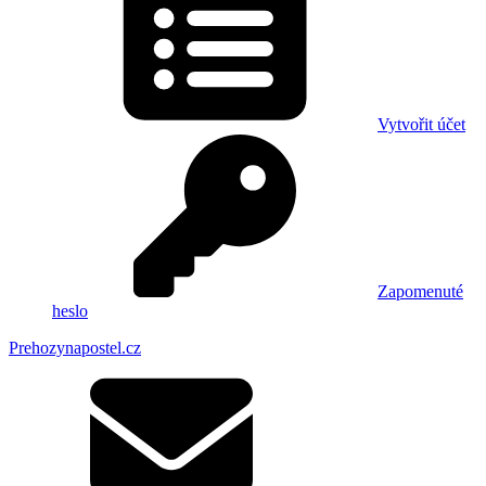
Vytvořit účet
Zapomenuté
heslo
Prehozynapostel.cz