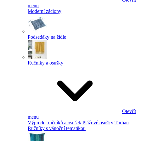
menu
Moderní záclony
Podsedáky na židle
Ručníky a osušky
Otevřít
menu
Výprodej ručníků a osušek
Plážové osušky
Turban
Ručníky s vánoční tematikou