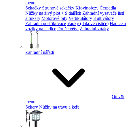
menu
Sekačky
Strunové sekačky
Křovinořezy
Čerpadla
Nůžky na živý plot
+ 9 dalších
Zahradní vysavače listí
a fukary
Motorové pily
Vertikulátory
Kultivátory
Zahradní postřikovače
Vapky (tlakové čističe)
Hadice a
vozíky na hadice
Drtiče větví
Zahradní vrtáky
Zahradní nářadí
Otevřít
menu
Sekery
Nůžky na trávu a keře