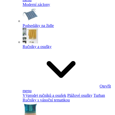
Moderní záclony
Podsedáky na židle
Ručníky a osušky
Otevřít
menu
Výprodej ručníků a osušek
Plážové osušky
Turban
Ručníky s vánoční tematikou