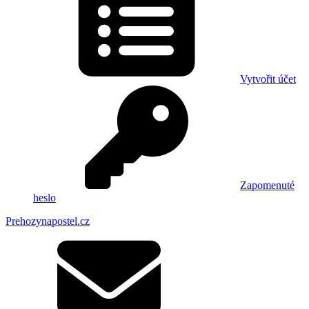
Vytvořit účet
Zapomenuté
heslo
Prehozynapostel.cz