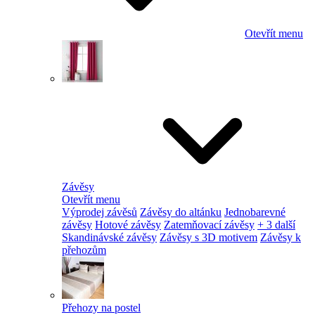
Otevřít menu
Závěsy
Otevřít menu
Výprodej závěsů
Závěsy do altánku
Jednobarevné
závěsy
Hotové závěsy
Zatemňovací závěsy
+ 3 další
Skandinávské závěsy
Závěsy s 3D motivem
Závěsy k
přehozům
Přehozy na postel