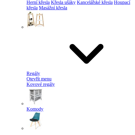
Herní křesla
Křesla ušáky
Kancelářské křesla
Houpací
křesla
Masážní křesla
Regály
Otevřít menu
Kovové regály
Komody