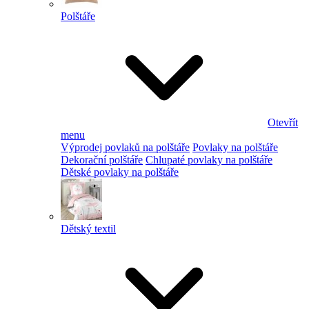
Polštáře
Otevřít
menu
Výprodej povlaků na polštáře
Povlaky na polštáře
Dekorační polštáře
Chlupaté povlaky na polštáře
Dětské povlaky na polštáře
Dětský textil