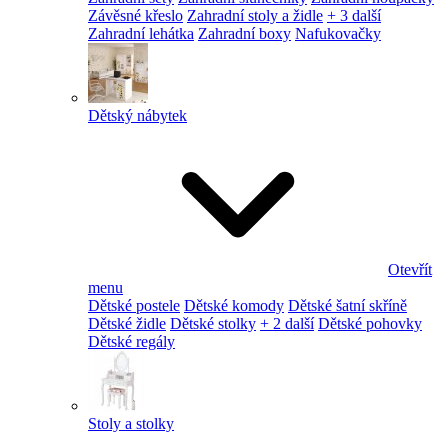
Závěsné křeslo
Zahradní stoly a židle
+ 3 další
Zahradní lehátka
Zahradní boxy
Nafukovačky
Dětský nábytek
Otevřít
menu
Dětské postele
Dětské komody
Dětské šatní skříně
Dětské židle
Dětské stolky
+ 2 další
Dětské pohovky
Dětské regály
Stoly a stolky