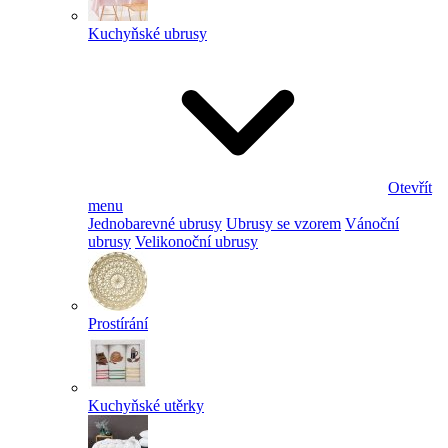
Kuchyňské ubrusy
Otevřít
menu
Jednobarevné ubrusy
Ubrusy se vzorem
Vánoční
ubrusy
Velikonoční ubrusy
Prostírání
Kuchyňské utěrky