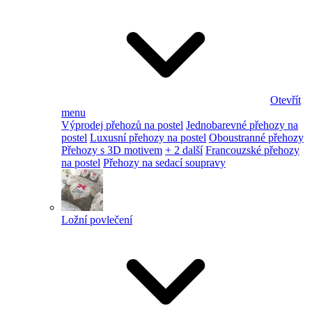
Otevřít
menu
Výprodej přehozů na postel
Jednobarevné přehozy na
postel
Luxusní přehozy na postel
Oboustranné přehozy
Přehozy s 3D motivem
+ 2 další
Francouzské přehozy
na postel
Přehozy na sedací soupravy
Ložní povlečení