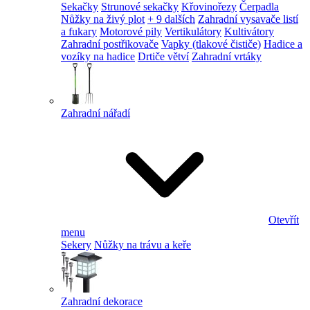
Sekačky
Strunové sekačky
Křovinořezy
Čerpadla
Nůžky na živý plot
+ 9 dalších
Zahradní vysavače listí
a fukary
Motorové pily
Vertikulátory
Kultivátory
Zahradní postřikovače
Vapky (tlakové čističe)
Hadice a
vozíky na hadice
Drtiče větví
Zahradní vrtáky
Zahradní nářadí
Otevřít
menu
Sekery
Nůžky na trávu a keře
Zahradní dekorace