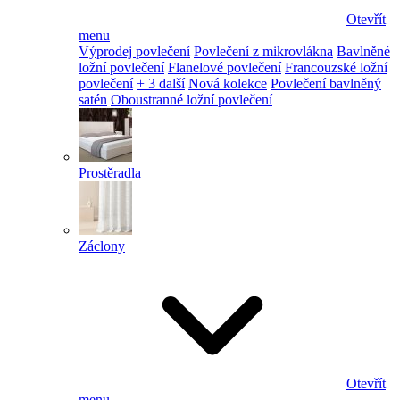
Otevřít
menu
Výprodej povlečení
Povlečení z mikrovlákna
Bavlněné
ložní povlečení
Flanelové povlečení
Francouzské ložní
povlečení
+ 3 další
Nová kolekce
Povlečení bavlněný
satén
Oboustranné ložní povlečení
Prostěradla
Záclony
Otevřít
menu