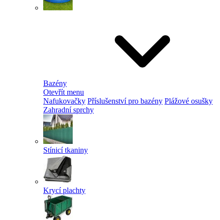
Bazény
Otevřít menu
Nafukovačky
Příslušenství pro bazény
Plážové osušky
Zahradní sprchy
Stínicí tkaniny
Krycí plachty