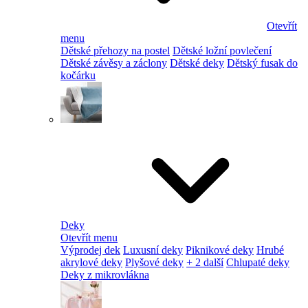
Otevřít
menu
Dětské přehozy na postel
Dětské ložní povlečení
Dětské závěsy a záclony
Dětské deky
Dětský fusak do
kočárku
Deky
Otevřít menu
Výprodej dek
Luxusní deky
Piknikové deky
Hrubé
akrylové deky
Plyšové deky
+ 2 další
Chlupaté deky
Deky z mikrovlákna