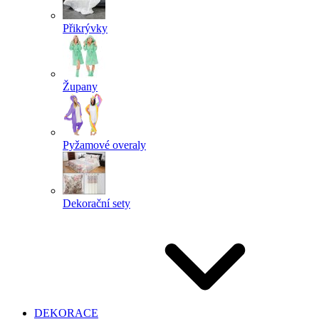
Přikrývky
Župany
Pyžamové overaly
Dekorační sety
DEKORACE