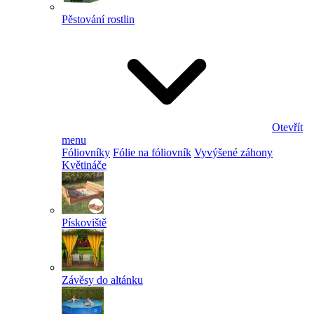
Pěstování rostlin
Otevřít
menu
Fóliovníky
Fólie na fóliovník
Vyvýšené záhony
Květináče
Pískoviště
Závěsy do altánku