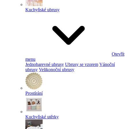
Kuchyňské ubrusy
Otevřít
menu
Jednobarevné ubrusy
Ubrusy se vzorem
Vánoční
ubrusy
Velikonoční ubrusy
Prostírání
Kuchyňské utěrky