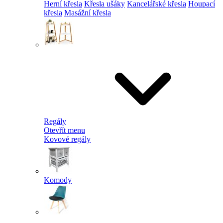
Herní křesla
Křesla ušáky
Kancelářské křesla
Houpací
křesla
Masážní křesla
Regály
Otevřít menu
Kovové regály
Komody