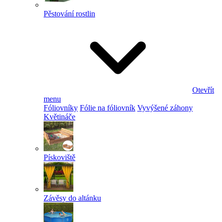
Pěstování rostlin
Otevřít
menu
Fóliovníky
Fólie na fóliovník
Vyvýšené záhony
Květináče
Pískoviště
Závěsy do altánku