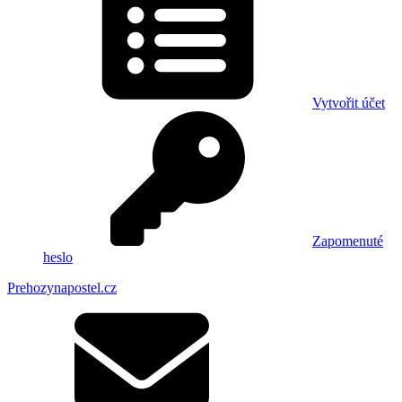
Vytvořit účet
Zapomenuté
heslo
Prehozynapostel.cz