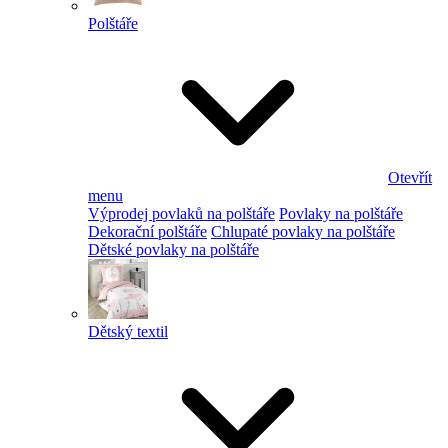
Polštáře
Otevřít
menu
Výprodej povlaků na polštáře
Povlaky na polštáře
Dekorační polštáře
Chlupaté povlaky na polštáře
Dětské povlaky na polštáře
Dětský textil