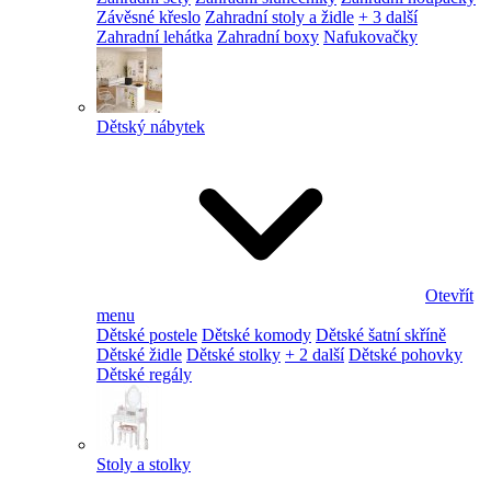
Závěsné křeslo
Zahradní stoly a židle
+ 3 další
Zahradní lehátka
Zahradní boxy
Nafukovačky
Dětský nábytek
Otevřít
menu
Dětské postele
Dětské komody
Dětské šatní skříně
Dětské židle
Dětské stolky
+ 2 další
Dětské pohovky
Dětské regály
Stoly a stolky