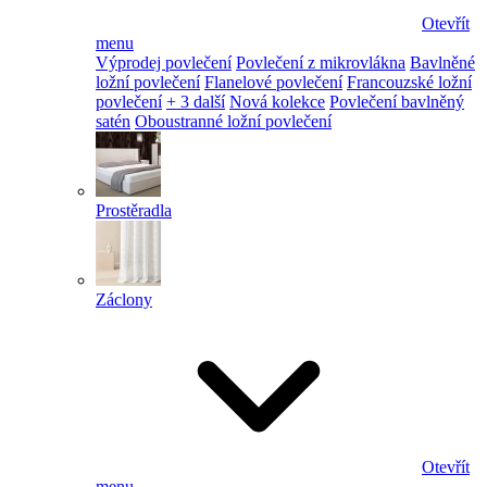
Otevřít
menu
Výprodej povlečení
Povlečení z mikrovlákna
Bavlněné
ložní povlečení
Flanelové povlečení
Francouzské ložní
povlečení
+ 3 další
Nová kolekce
Povlečení bavlněný
satén
Oboustranné ložní povlečení
Prostěradla
Záclony
Otevřít
menu