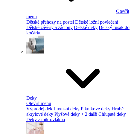
Otevřít
menu
Dětské přehozy na postel
Dětské ložní povlečení
Dětské závěsy a záclony
Dětské deky
Dětský fusak do
kočárku
Deky
Otevřít menu
Výprodej dek
Luxusní deky
Piknikové deky
Hrubé
akrylové deky
Plyšové deky
+ 2 další
Chlupaté deky
Deky z mikrovlákna