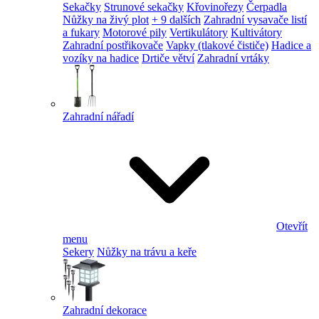
Sekačky
Strunové sekačky
Křovinořezy
Čerpadla
Nůžky na živý plot
+ 9 dalších
Zahradní vysavače listí
a fukary
Motorové pily
Vertikulátory
Kultivátory
Zahradní postřikovače
Vapky (tlakové čističe)
Hadice a
vozíky na hadice
Drtiče větví
Zahradní vrtáky
Zahradní nářadí
Otevřít
menu
Sekery
Nůžky na trávu a keře
Zahradní dekorace