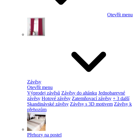
Otevřít menu
Závěsy
Otevřít menu
Výprodej závěsů
Závěsy do altánku
Jednobarevné
závěsy
Hotové závěsy
Zatemňovací závěsy
+ 3 další
Skandinávské závěsy
Závěsy s 3D motivem
Závěsy k
přehozům
Přehozy na postel