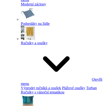
Moderní záclony
Podsedáky na židle
Ručníky a osušky
Otevřít
menu
Výprodej ručníků a osušek
Plážové osušky
Turban
Ručníky s vánoční tematikou