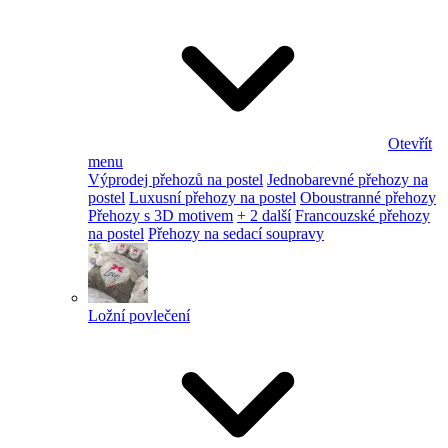
Otevřít
menu
Výprodej přehozů na postel
Jednobarevné přehozy na
postel
Luxusní přehozy na postel
Oboustranné přehozy
Přehozy s 3D motivem
+ 2 další
Francouzské přehozy
na postel
Přehozy na sedací soupravy
Ložní povlečení