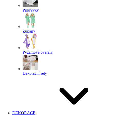
Přikrývky
Župany
Pyžamové overaly
Dekorační sety
DEKORACE