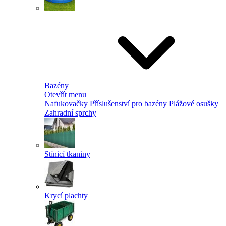
Bazény
Otevřít menu
Nafukovačky
Příslušenství pro bazény
Plážové osušky
Zahradní sprchy
Stínicí tkaniny
Krycí plachty