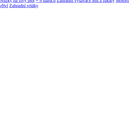
Nůžky na živý plot
+ 9 dalších
Zahradní vysavače listí a fukary
Motoro
větví
Zahradní vrtáky