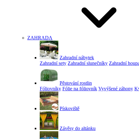
ZAHRADA
Zahradní nábytek
Zahradní sety
Zahradní slunečníky
Zahradní houp
Pěstování rostlin
Fóliovníky
Fólie na fóliovník
Vyvýšené záhony
Kv
Pískoviště
Závěsy do altánku