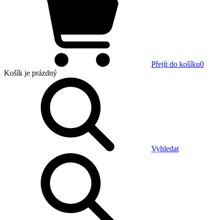
Přejít do košíku
0
Košík
je prázdný
Vyhledat