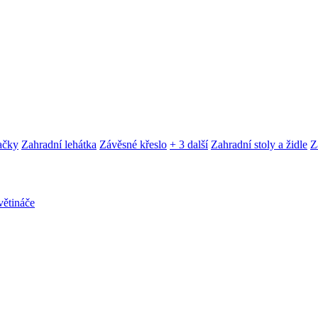
ačky
Zahradní lehátka
Závěsné křeslo
+ 3 další
Zahradní stoly a židle
Z
ětináče