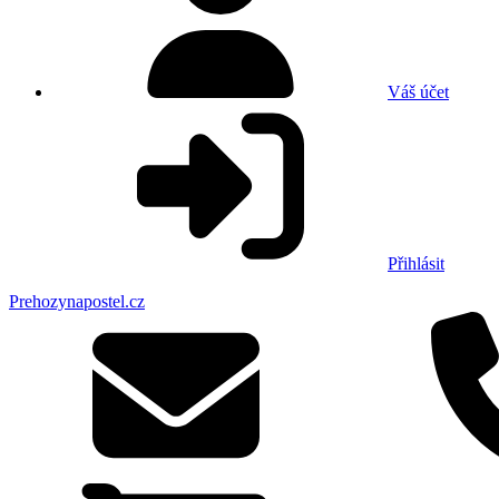
Váš účet
Přihlásit
Prehozynapostel.cz