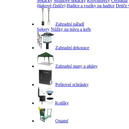
Sekačky
Strunové sekačky
Křovinořezy
Čerpadla
(tlakové čističe)
Hadice a vozíky na hadice
Drtiče 
Zahradní nářadí
Sekery
Nůžky na trávu a keře
Zahradní dekorace
Zahradní stany a altány
Poštovní schránky
Kotlíky
Ostatní