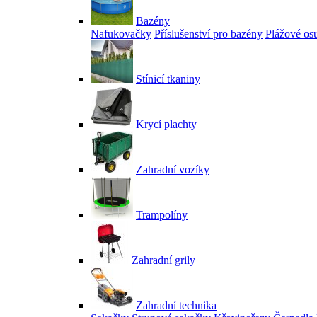
Bazény
Nafukovačky
Příslušenství pro bazény
Plážové os
Stínicí tkaniny
Krycí plachty
Zahradní vozíky
Trampolíny
Zahradní grily
Zahradní technika