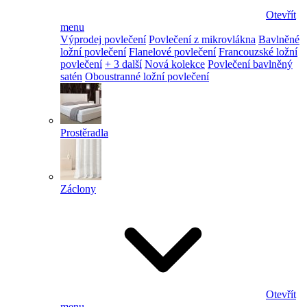
Otevřít
menu
Výprodej povlečení
Povlečení z mikrovlákna
Bavlněné
ložní povlečení
Flanelové povlečení
Francouzské ložní
povlečení
+ 3 další
Nová kolekce
Povlečení bavlněný
satén
Oboustranné ložní povlečení
Prostěradla
Záclony
Otevřít
menu