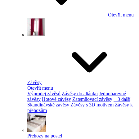
Otevřít menu
Závěsy
Otevřít menu
Výprodej závěsů
Závěsy do altánku
Jednobarevné
závěsy
Hotové závěsy
Zatemňovací závěsy
+ 3 další
Skandinávské závěsy
Závěsy s 3D motivem
Závěsy k
přehozům
Přehozy na postel