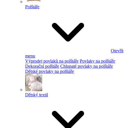
Polštáře
Otevřít
menu
Výprodej povlaků na polštáře
Povlaky na polštáře
Dekorační polštáře
Chlupaté povlaky na polštáře
Dětské povlaky na polštáře
Dětský textil