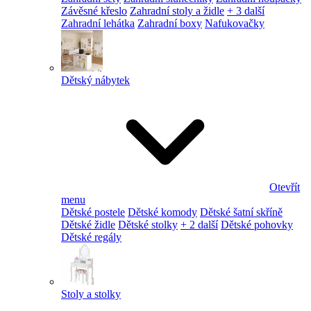
Závěsné křeslo
Zahradní stoly a židle
+ 3 další
Zahradní lehátka
Zahradní boxy
Nafukovačky
Dětský nábytek
Otevřít
menu
Dětské postele
Dětské komody
Dětské šatní skříně
Dětské židle
Dětské stolky
+ 2 další
Dětské pohovky
Dětské regály
Stoly a stolky