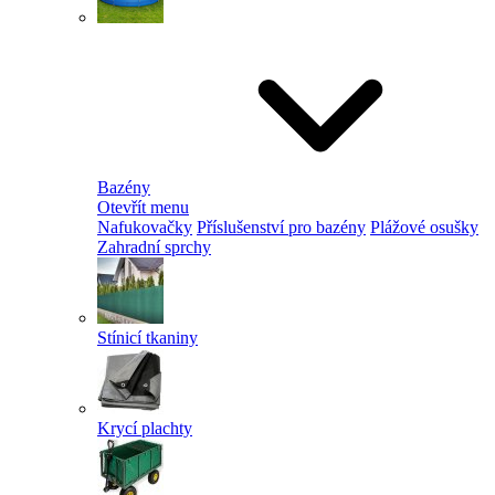
Bazény
Otevřít menu
Nafukovačky
Příslušenství pro bazény
Plážové osušky
Zahradní sprchy
Stínicí tkaniny
Krycí plachty