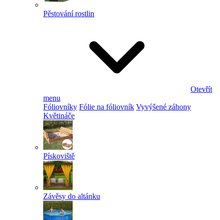
Pěstování rostlin
Otevřít
menu
Fóliovníky
Fólie na fóliovník
Vyvýšené záhony
Květináče
Pískoviště
Závěsy do altánku