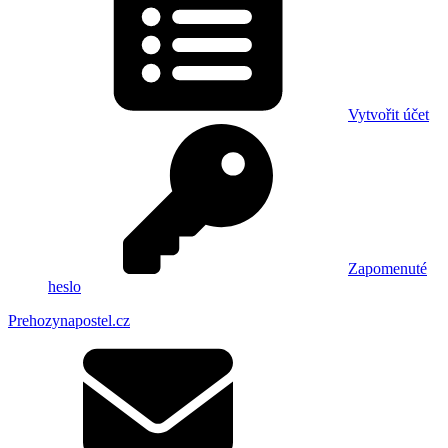
Vytvořit účet
Zapomenuté
heslo
Prehozynapostel.cz