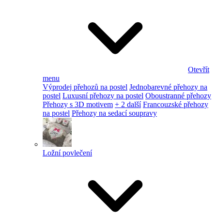
Otevřít
menu
Výprodej přehozů na postel
Jednobarevné přehozy na
postel
Luxusní přehozy na postel
Oboustranné přehozy
Přehozy s 3D motivem
+ 2 další
Francouzské přehozy
na postel
Přehozy na sedací soupravy
Ložní povlečení