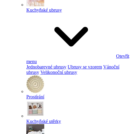
Kuchyňské ubrusy
Otevřít
menu
Jednobarevné ubrusy
Ubrusy se vzorem
Vánoční
ubrusy
Velikonoční ubrusy
Prostírání
Kuchyňské utěrky