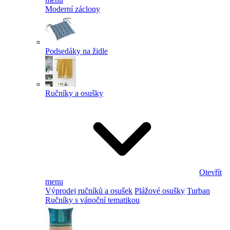
Moderní záclony
Podsedáky na židle
Ručníky a osušky
Otevřít
menu
Výprodej ručníků a osušek
Plážové osušky
Turban
Ručníky s vánoční tematikou