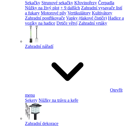
Sekačky
Strunové sekačky
Křovinořezy
Čerpadla
Nůžky na živý plot
+ 9 dalších
Zahradní vysavače listí
a fukary
Motorové pily
Vertikulátory
Kultivátory
Zahradní postřikovače
Vapky (tlakové čističe)
Hadice a
vozíky na hadice
Drtiče větví
Zahradní vrtáky
Zahradní nářadí
Otevřít
menu
Sekery
Nůžky na trávu a keře
Zahradní dekorace