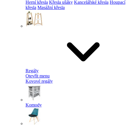
Herní křesla
Křesla ušáky
Kancelářské křesla
Houpací
křesla
Masážní křesla
Regály
Otevřít menu
Kovové regály
Komody