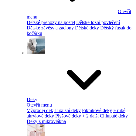
Otevřít
menu
Dětské přehozy na postel
Dětské ložní povlečení
Dětské závěsy a záclony
Dětské deky
Dětský fusak do
kočárku
Deky
Otevřít menu
Výprodej dek
Luxusní deky
Piknikové deky
Hrubé
akrylové deky
Plyšové deky
+ 2 další
Chlupaté deky
Deky z mikrovlákna