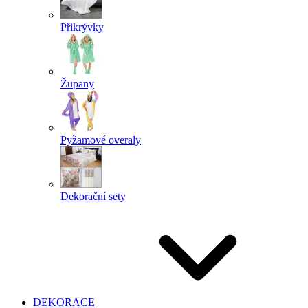
Přikrývky
Župany
Pyžamové overaly
Dekorační sety
DEKORACE