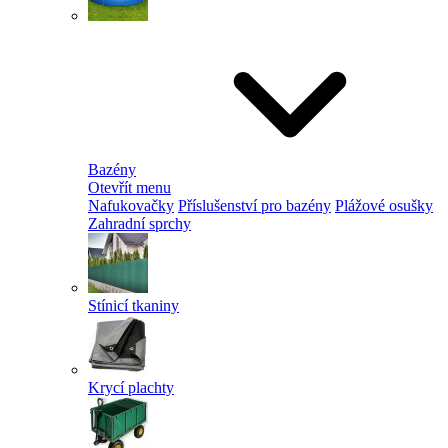
Bazény
Otevřít menu
Nafukovačky
Příslušenství pro bazény
Plážové osušky
Zahradní sprchy
Stínicí tkaniny
Krycí plachty