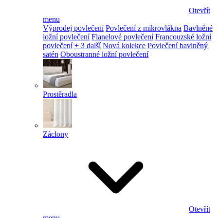
Otevřít
menu
Výprodej povlečení
Povlečení z mikrovlákna
Bavlněné
ložní povlečení
Flanelové povlečení
Francouzské ložní
povlečení
+ 3 další
Nová kolekce
Povlečení bavlněný
satén
Oboustranné ložní povlečení
Prostěradla
Záclony
Otevřít
menu