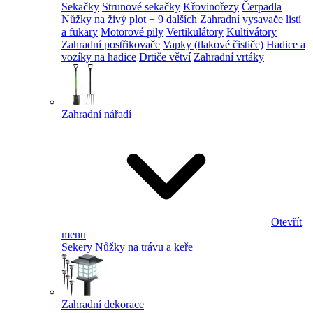
Sekačky
Strunové sekačky
Křovinořezy
Čerpadla
Nůžky na živý plot
+ 9 dalších
Zahradní vysavače listí
a fukary
Motorové pily
Vertikulátory
Kultivátory
Zahradní postřikovače
Vapky (tlakové čističe)
Hadice a
vozíky na hadice
Drtiče větví
Zahradní vrtáky
Zahradní nářadí
Otevřít
menu
Sekery
Nůžky na trávu a keře
Zahradní dekorace