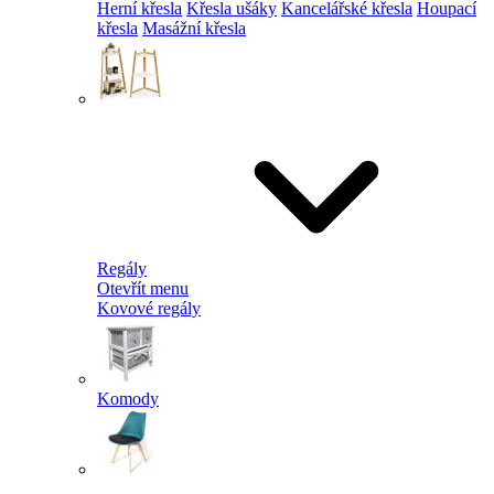
Herní křesla
Křesla ušáky
Kancelářské křesla
Houpací
křesla
Masážní křesla
Regály
Otevřít menu
Kovové regály
Komody