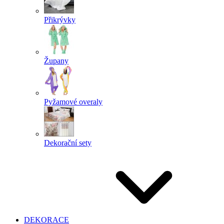
Přikrývky
Župany
Pyžamové overaly
Dekorační sety
DEKORACE