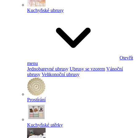
Kuchyňské ubrusy
Otevřít
menu
Jednobarevné ubrusy
Ubrusy se vzorem
Vánoční
ubrusy
Velikonoční ubrusy
Prostírání
Kuchyňské utěrky