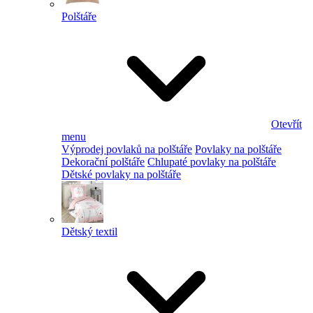
Polštáře
Otevřít
menu
Výprodej povlaků na polštáře
Povlaky na polštáře
Dekorační polštáře
Chlupaté povlaky na polštáře
Dětské povlaky na polštáře
Dětský textil