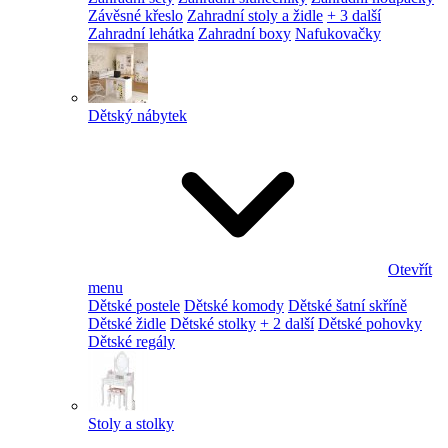
Závěsné křeslo
Zahradní stoly a židle
+ 3 další
Zahradní lehátka
Zahradní boxy
Nafukovačky
Dětský nábytek
Otevřít
menu
Dětské postele
Dětské komody
Dětské šatní skříně
Dětské židle
Dětské stolky
+ 2 další
Dětské pohovky
Dětské regály
Stoly a stolky