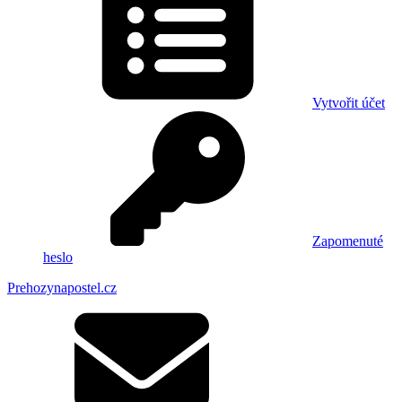
Vytvořit účet
Zapomenuté
heslo
Prehozynapostel.cz