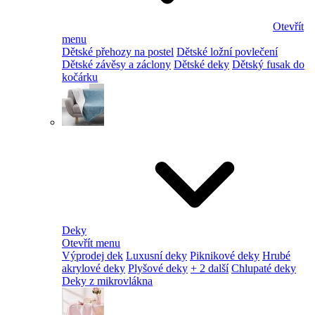
Otevřít
menu
Dětské přehozy na postel
Dětské ložní povlečení
Dětské závěsy a záclony
Dětské deky
Dětský fusak do
kočárku
Deky
Otevřít menu
Výprodej dek
Luxusní deky
Piknikové deky
Hrubé
akrylové deky
Plyšové deky
+ 2 další
Chlupaté deky
Deky z mikrovlákna