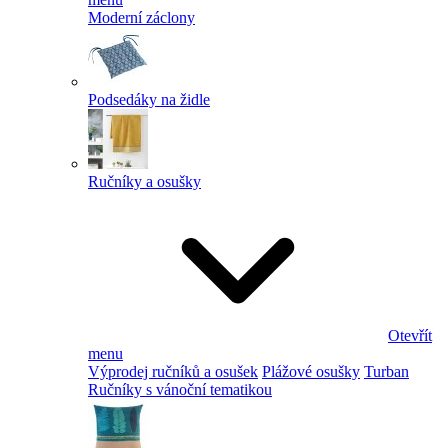
Moderní záclony
Podsedáky na židle
Ručníky a osušky
Otevřít
menu
Výprodej ručníků a osušek
Plážové osušky
Turban
Ručníky s vánoční tematikou