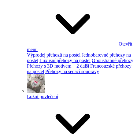
Otevřít
menu
Výprodej přehozů na postel
Jednobarevné přehozy na
postel
Luxusní přehozy na postel
Oboustranné přehozy
Přehozy s 3D motivem
+ 2 další
Francouzské přehozy
na postel
Přehozy na sedací soupravy
Ložní povlečení