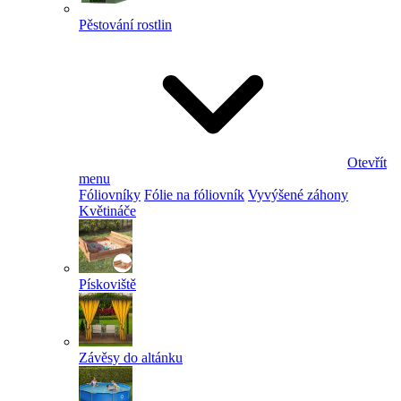
Pěstování rostlin
Otevřít
menu
Fóliovníky
Fólie na fóliovník
Vyvýšené záhony
Květináče
Pískoviště
Závěsy do altánku