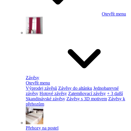
Otevřít menu
Závěsy
Otevřít menu
Výprodej závěsů
Závěsy do altánku
Jednobarevné
závěsy
Hotové závěsy
Zatemňovací závěsy
+ 3 další
Skandinávské závěsy
Závěsy s 3D motivem
Závěsy k
přehozům
Přehozy na postel