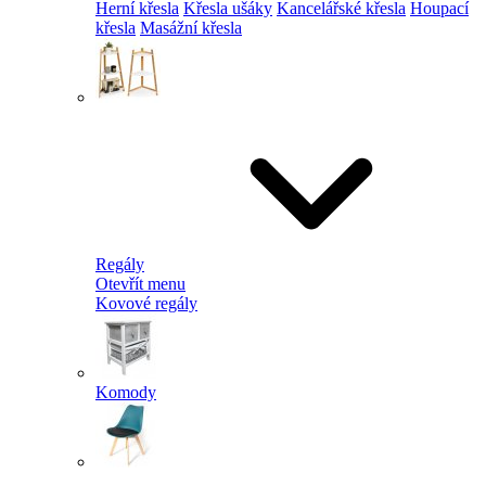
Herní křesla
Křesla ušáky
Kancelářské křesla
Houpací
křesla
Masážní křesla
Regály
Otevřít menu
Kovové regály
Komody