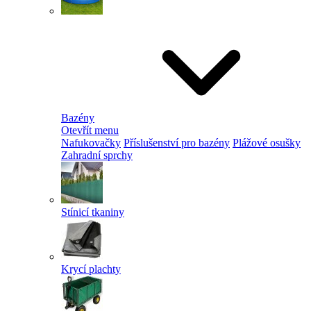
Bazény
Otevřít menu
Nafukovačky
Příslušenství pro bazény
Plážové osušky
Zahradní sprchy
Stínicí tkaniny
Krycí plachty