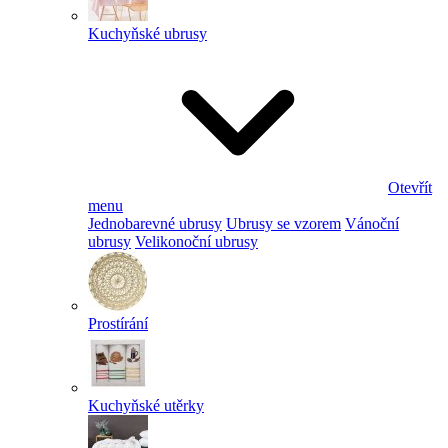
Kuchyňské ubrusy
Otevřít
menu
Jednobarevné ubrusy
Ubrusy se vzorem
Vánoční
ubrusy
Velikonoční ubrusy
Prostírání
Kuchyňské utěrky