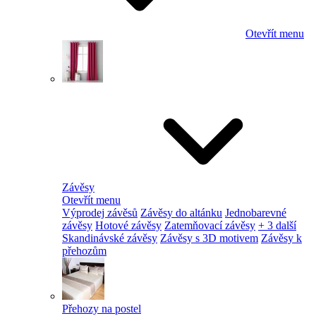
Otevřít menu
Závěsy
Otevřít menu
Výprodej závěsů
Závěsy do altánku
Jednobarevné
závěsy
Hotové závěsy
Zatemňovací závěsy
+ 3 další
Skandinávské závěsy
Závěsy s 3D motivem
Závěsy k
přehozům
Přehozy na postel