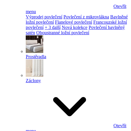
Otevřít
menu
Výprodej povlečení
Povlečení z mikrovlákna
Bavlněné
ložní povlečení
Flanelové povlečení
Francouzské ložní
povlečení
+ 3 další
Nová kolekce
Povlečení bavlněný
satén
Oboustranné ložní povlečení
Prostěradla
Záclony
Otevřít
menu