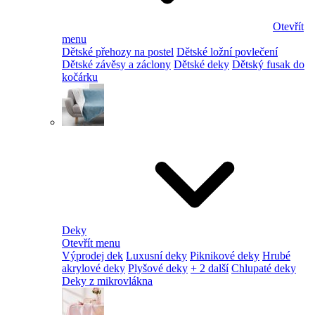
Otevřít
menu
Dětské přehozy na postel
Dětské ložní povlečení
Dětské závěsy a záclony
Dětské deky
Dětský fusak do
kočárku
Deky
Otevřít menu
Výprodej dek
Luxusní deky
Piknikové deky
Hrubé
akrylové deky
Plyšové deky
+ 2 další
Chlupaté deky
Deky z mikrovlákna