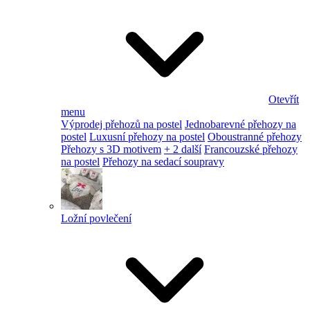
Otevřít
menu
Výprodej přehozů na postel
Jednobarevné přehozy na
postel
Luxusní přehozy na postel
Oboustranné přehozy
Přehozy s 3D motivem
+ 2 další
Francouzské přehozy
na postel
Přehozy na sedací soupravy
Ložní povlečení