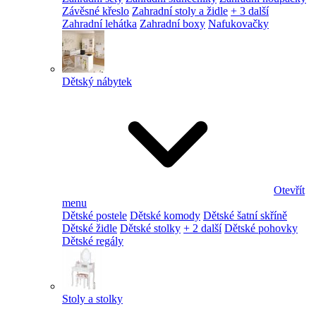
Závěsné křeslo
Zahradní stoly a židle
+ 3 další
Zahradní lehátka
Zahradní boxy
Nafukovačky
Dětský nábytek
Otevřít
menu
Dětské postele
Dětské komody
Dětské šatní skříně
Dětské židle
Dětské stolky
+ 2 další
Dětské pohovky
Dětské regály
Stoly a stolky