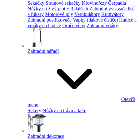
Sekačky
Strunové sekačky
Křovinořezy
Čerpadla
Nůžky na živý plot
+ 9 dalších
Zahradní vysavače listí
a fukary
Motorové pily
Vertikulátory
Kultivátory
Zahradní postřikovače
Vapky (tlakové čističe)
Hadice a
vozíky na hadice
Drtiče větví
Zahradní vrtáky
Zahradní nářadí
Otevřít
menu
Sekery
Nůžky na trávu a keře
Zahradní dekorace