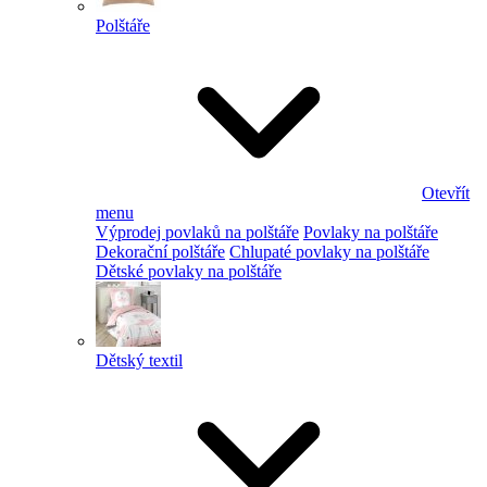
Polštáře
Otevřít
menu
Výprodej povlaků na polštáře
Povlaky na polštáře
Dekorační polštáře
Chlupaté povlaky na polštáře
Dětské povlaky na polštáře
Dětský textil