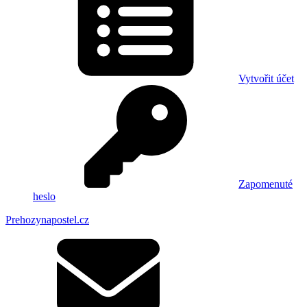
Vytvořit účet
Zapomenuté
heslo
Prehozynapostel.cz