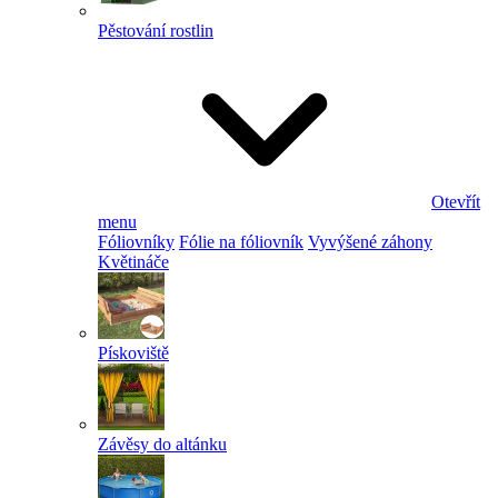
Pěstování rostlin
Otevřít
menu
Fóliovníky
Fólie na fóliovník
Vyvýšené záhony
Květináče
Pískoviště
Závěsy do altánku