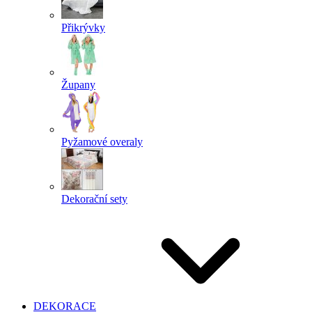
Přikrývky
Župany
Pyžamové overaly
Dekorační sety
DEKORACE