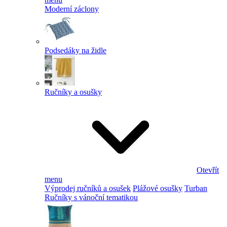
Moderní záclony
Podsedáky na židle
Ručníky a osušky
Otevřít
menu
Výprodej ručníků a osušek
Plážové osušky
Turban
Ručníky s vánoční tematikou