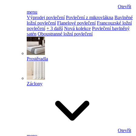
Otevřít
menu
Výprodej povlečení
Povlečení z mikrovlákna
Bavlněné
ložní povlečení
Flanelové povlečení
Francouzské ložní
povlečení
+ 3 další
Nová kolekce
Povlečení bavlněný
satén
Oboustranné ložní povlečení
Prostěradla
Záclony
Otevřít
menu