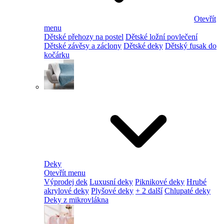
Otevřít
menu
Dětské přehozy na postel
Dětské ložní povlečení
Dětské závěsy a záclony
Dětské deky
Dětský fusak do
kočárku
Deky
Otevřít menu
Výprodej dek
Luxusní deky
Piknikové deky
Hrubé
akrylové deky
Plyšové deky
+ 2 další
Chlupaté deky
Deky z mikrovlákna