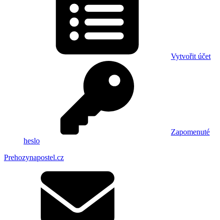
Vytvořit účet
Zapomenuté
heslo
Prehozynapostel.cz