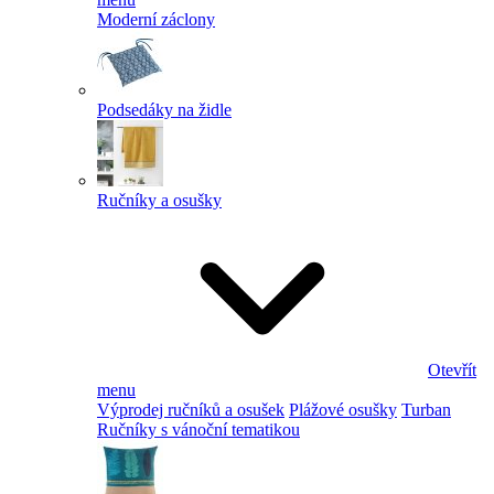
Moderní záclony
Podsedáky na židle
Ručníky a osušky
Otevřít
menu
Výprodej ručníků a osušek
Plážové osušky
Turban
Ručníky s vánoční tematikou