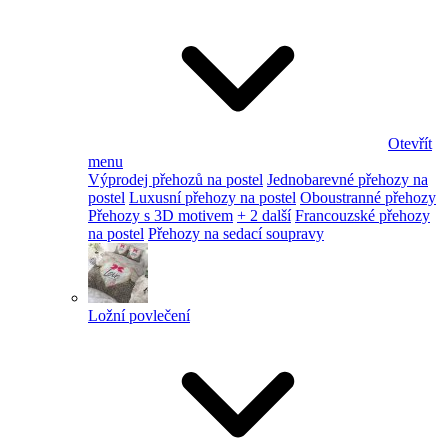
Otevřít
menu
Výprodej přehozů na postel
Jednobarevné přehozy na
postel
Luxusní přehozy na postel
Oboustranné přehozy
Přehozy s 3D motivem
+ 2 další
Francouzské přehozy
na postel
Přehozy na sedací soupravy
Ložní povlečení