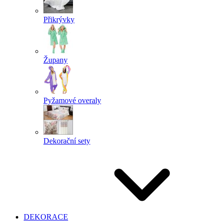
Přikrývky
Župany
Pyžamové overaly
Dekorační sety
DEKORACE