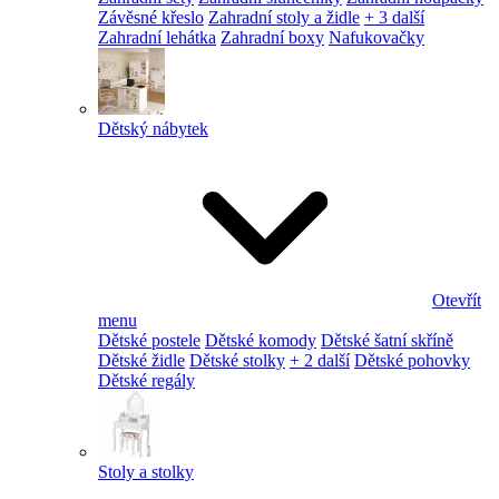
Závěsné křeslo
Zahradní stoly a židle
+ 3 další
Zahradní lehátka
Zahradní boxy
Nafukovačky
Dětský nábytek
Otevřít
menu
Dětské postele
Dětské komody
Dětské šatní skříně
Dětské židle
Dětské stolky
+ 2 další
Dětské pohovky
Dětské regály
Stoly a stolky