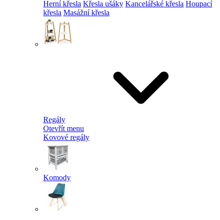
Herní křesla
Křesla ušáky
Kancelářské křesla
Houpací
křesla
Masážní křesla
Regály
Otevřít menu
Kovové regály
Komody