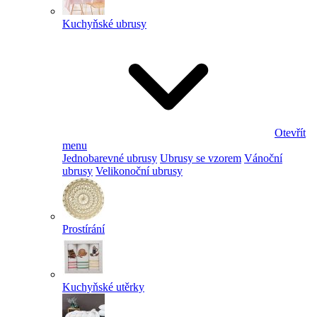
Kuchyňské ubrusy
Otevřít
menu
Jednobarevné ubrusy
Ubrusy se vzorem
Vánoční
ubrusy
Velikonoční ubrusy
Prostírání
Kuchyňské utěrky