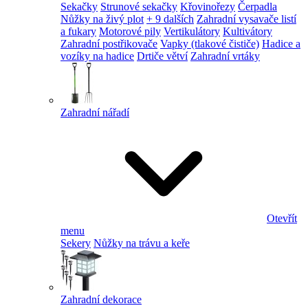
Sekačky
Strunové sekačky
Křovinořezy
Čerpadla
Nůžky na živý plot
+ 9 dalších
Zahradní vysavače listí
a fukary
Motorové pily
Vertikulátory
Kultivátory
Zahradní postřikovače
Vapky (tlakové čističe)
Hadice a
vozíky na hadice
Drtiče větví
Zahradní vrtáky
Zahradní nářadí
Otevřít
menu
Sekery
Nůžky na trávu a keře
Zahradní dekorace