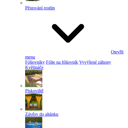
Pěstování rostlin
Otevřít
menu
Fóliovníky
Fólie na fóliovník
Vyvýšené záhony
Květináče
Pískoviště
Závěsy do altánku