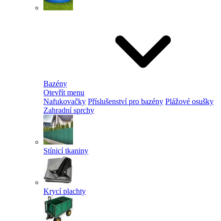
Bazény
Otevřít menu
Nafukovačky
Příslušenství pro bazény
Plážové osušky
Zahradní sprchy
Stínicí tkaniny
Krycí plachty