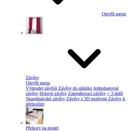
Otevřít menu
Závěsy
Otevřít menu
Výprodej závěsů
Závěsy do altánku
Jednobarevné
závěsy
Hotové závěsy
Zatemňovací závěsy
+ 3 další
Skandinávské závěsy
Závěsy s 3D motivem
Závěsy k
přehozům
Přehozy na postel