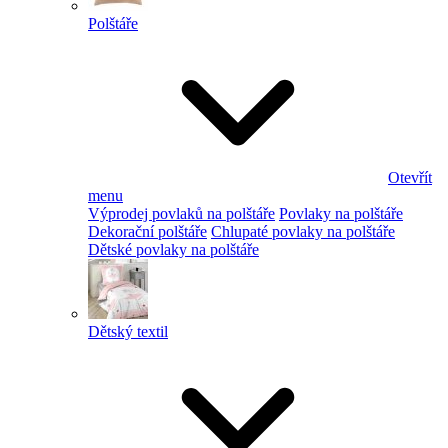
Polštáře
Otevřít
menu
Výprodej povlaků na polštáře
Povlaky na polštáře
Dekorační polštáře
Chlupaté povlaky na polštáře
Dětské povlaky na polštáře
Dětský textil