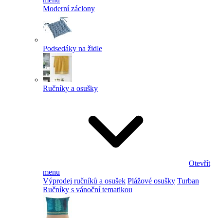
Moderní záclony
Podsedáky na židle
Ručníky a osušky
Otevřít
menu
Výprodej ručníků a osušek
Plážové osušky
Turban
Ručníky s vánoční tematikou