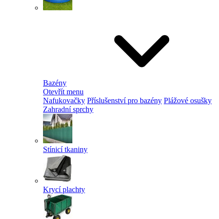
Bazény
Otevřít menu
Nafukovačky
Příslušenství pro bazény
Plážové osušky
Zahradní sprchy
Stínicí tkaniny
Krycí plachty