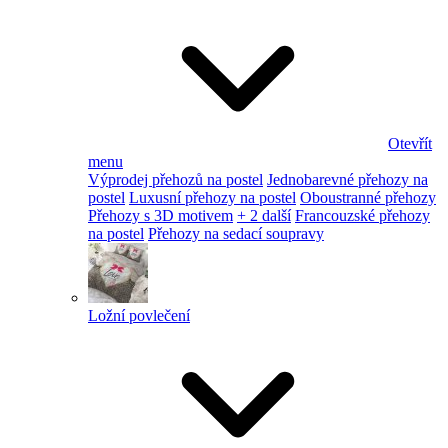
Otevřít
menu
Výprodej přehozů na postel
Jednobarevné přehozy na
postel
Luxusní přehozy na postel
Oboustranné přehozy
Přehozy s 3D motivem
+ 2 další
Francouzské přehozy
na postel
Přehozy na sedací soupravy
Ložní povlečení