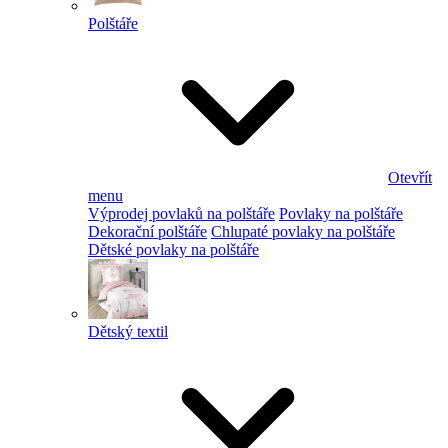
Polštáře
Otevřít
menu
Výprodej povlaků na polštáře
Povlaky na polštáře
Dekorační polštáře
Chlupaté povlaky na polštáře
Dětské povlaky na polštáře
Dětský textil