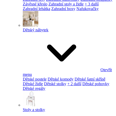
Závěsné křeslo
Zahradní stoly a židle
+ 3 další
Zahradní lehátka
Zahradní boxy
Nafukovačky
Dětský nábytek
Otevřít
menu
Dětské postele
Dětské komody
Dětské šatní skříně
Dětské židle
Dětské stolky
+ 2 další
Dětské pohovky
Dětské regály
Stoly a stolky