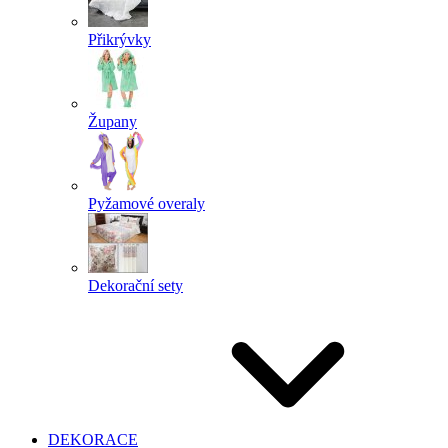
Přikrývky
Župany
Pyžamové overaly
Dekorační sety
DEKORACE