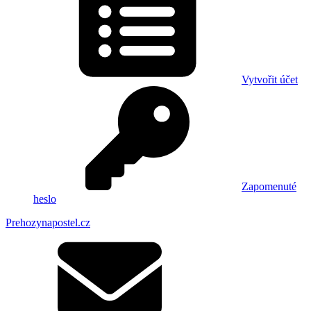
Vytvořit účet
Zapomenuté
heslo
Prehozynapostel.cz