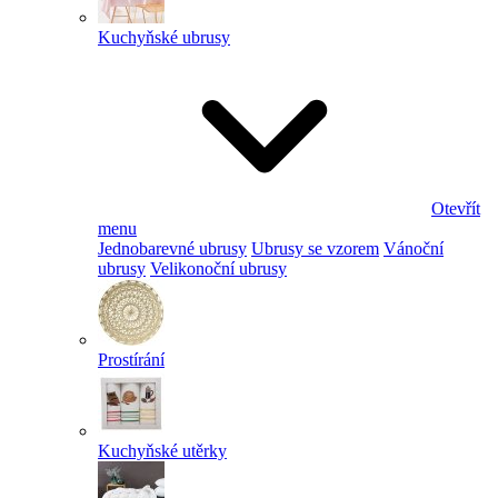
Kuchyňské ubrusy
Otevřít
menu
Jednobarevné ubrusy
Ubrusy se vzorem
Vánoční
ubrusy
Velikonoční ubrusy
Prostírání
Kuchyňské utěrky