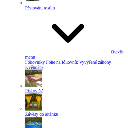
Pěstování rostlin
Otevřít
menu
Fóliovníky
Fólie na fóliovník
Vyvýšené záhony
Květináče
Pískoviště
Závěsy do altánku