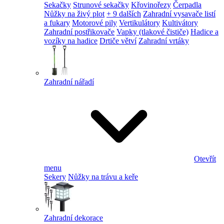
Sekačky
Strunové sekačky
Křovinořezy
Čerpadla
Nůžky na živý plot
+ 9 dalších
Zahradní vysavače listí
a fukary
Motorové pily
Vertikulátory
Kultivátory
Zahradní postřikovače
Vapky (tlakové čističe)
Hadice a
vozíky na hadice
Drtiče větví
Zahradní vrtáky
Zahradní nářadí
Otevřít
menu
Sekery
Nůžky na trávu a keře
Zahradní dekorace