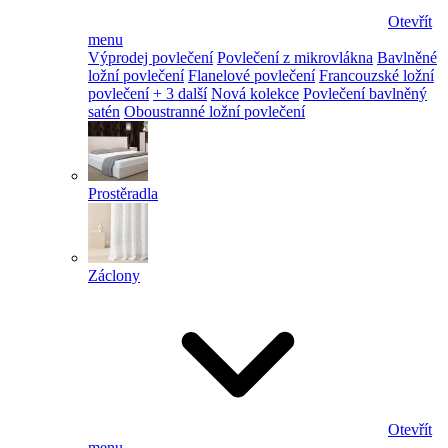
Otevřít
menu
Výprodej povlečení
Povlečení z mikrovlákna
Bavlněné
ložní povlečení
Flanelové povlečení
Francouzské ložní
povlečení
+ 3 další
Nová kolekce
Povlečení bavlněný
satén
Oboustranné ložní povlečení
Prostěradla
Záclony
Otevřít
menu