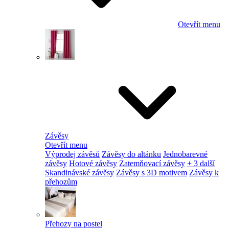
Otevřít menu
Závěsy
Otevřít menu
Výprodej závěsů
Závěsy do altánku
Jednobarevné
závěsy
Hotové závěsy
Zatemňovací závěsy
+ 3 další
Skandinávské závěsy
Závěsy s 3D motivem
Závěsy k
přehozům
Přehozy na postel