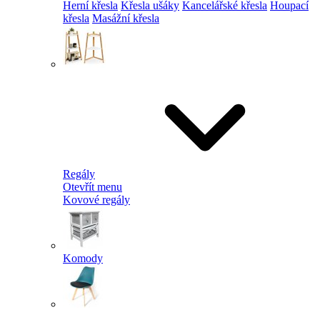
Herní křesla
Křesla ušáky
Kancelářské křesla
Houpací
křesla
Masážní křesla
Regály
Otevřít menu
Kovové regály
Komody