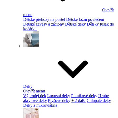
Otevřít
menu
Dětské přehozy na postel
Dětské ložní povlečení
Dětské závěsy a záclony
Dětské deky
Dětský fusak do
kočárku
Deky
Otevřít menu
Výprodej dek
Luxusní deky
Piknikové deky
Hrubé
akrylové deky
Plyšové deky
+ 2 další
Chlupaté deky
Deky z mikrovlákna