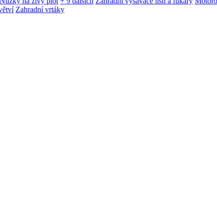
Nůžky na živý plot
+ 9 dalších
Zahradní vysavače listí a fukary
Motoro
větví
Zahradní vrtáky