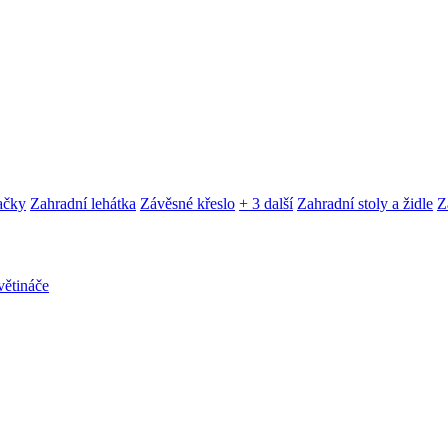
ačky
Zahradní lehátka
Závěsné křeslo
+ 3 další
Zahradní stoly a židle
Z
ětináče