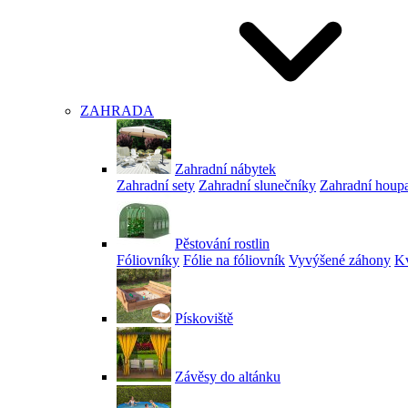
ZAHRADA
Zahradní nábytek
Zahradní sety
Zahradní slunečníky
Zahradní houp
Pěstování rostlin
Fóliovníky
Fólie na fóliovník
Vyvýšené záhony
Kv
Pískoviště
Závěsy do altánku