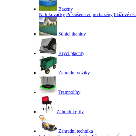
Bazény
Nafukovačky
Příslušenství pro bazény
Plážové os
Stínicí tkaniny
Krycí plachty
Zahradní vozíky
Trampolíny
Zahradní grily
Zahradní technika