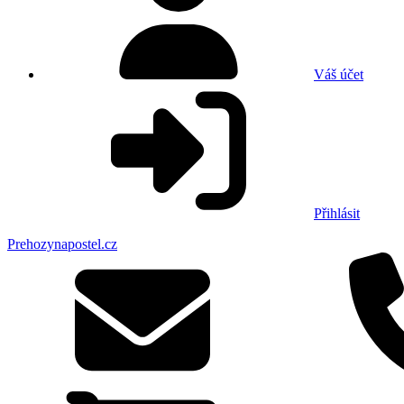
Váš účet
Přihlásit
Prehozynapostel.cz