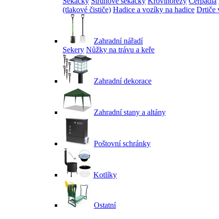
Sekačky
Strunové sekačky
Křovinořezy
Čerpadla
(tlakové čističe)
Hadice a vozíky na hadice
Drtiče 
Zahradní nářadí
Sekery
Nůžky na trávu a keře
Zahradní dekorace
Zahradní stany a altány
Poštovní schránky
Kotlíky
Ostatní