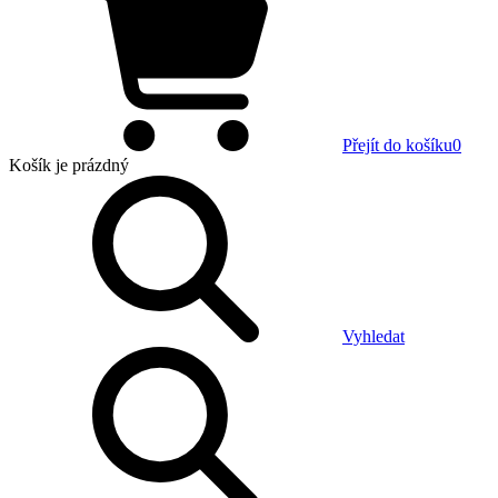
Přejít do košíku
0
Košík
je prázdný
Vyhledat