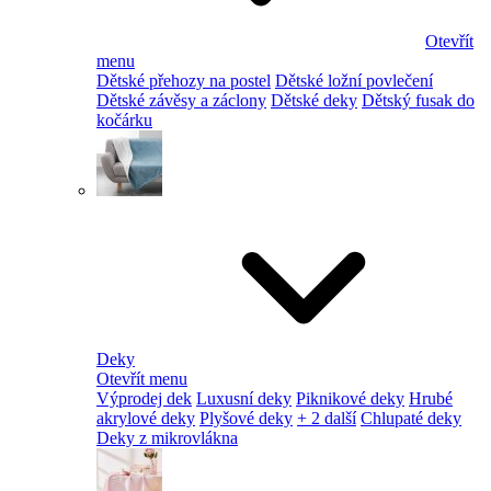
Otevřít
menu
Dětské přehozy na postel
Dětské ložní povlečení
Dětské závěsy a záclony
Dětské deky
Dětský fusak do
kočárku
Deky
Otevřít menu
Výprodej dek
Luxusní deky
Piknikové deky
Hrubé
akrylové deky
Plyšové deky
+ 2 další
Chlupaté deky
Deky z mikrovlákna