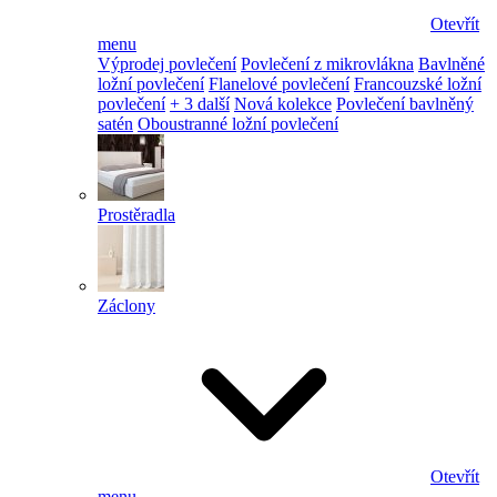
Otevřít
menu
Výprodej povlečení
Povlečení z mikrovlákna
Bavlněné
ložní povlečení
Flanelové povlečení
Francouzské ložní
povlečení
+ 3 další
Nová kolekce
Povlečení bavlněný
satén
Oboustranné ložní povlečení
Prostěradla
Záclony
Otevřít
menu