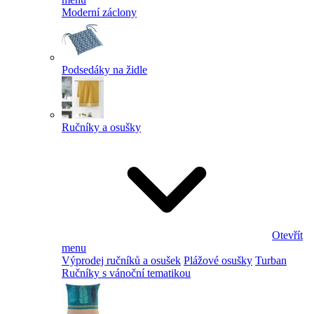
Moderní záclony
Podsedáky na židle
Ručníky a osušky
Otevřít
menu
Výprodej ručníků a osušek
Plážové osušky
Turban
Ručníky s vánoční tematikou