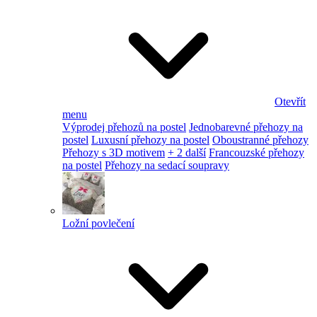
Otevřít
menu
Výprodej přehozů na postel
Jednobarevné přehozy na
postel
Luxusní přehozy na postel
Oboustranné přehozy
Přehozy s 3D motivem
+ 2 další
Francouzské přehozy
na postel
Přehozy na sedací soupravy
Ložní povlečení