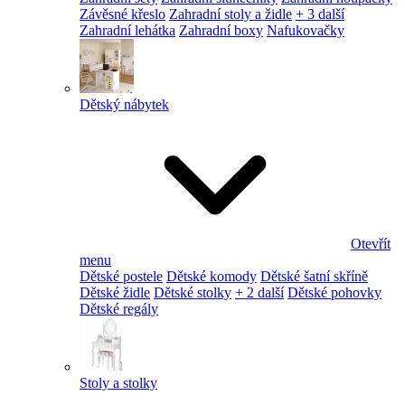
Závěsné křeslo
Zahradní stoly a židle
+ 3 další
Zahradní lehátka
Zahradní boxy
Nafukovačky
Dětský nábytek
Otevřít
menu
Dětské postele
Dětské komody
Dětské šatní skříně
Dětské židle
Dětské stolky
+ 2 další
Dětské pohovky
Dětské regály
Stoly a stolky