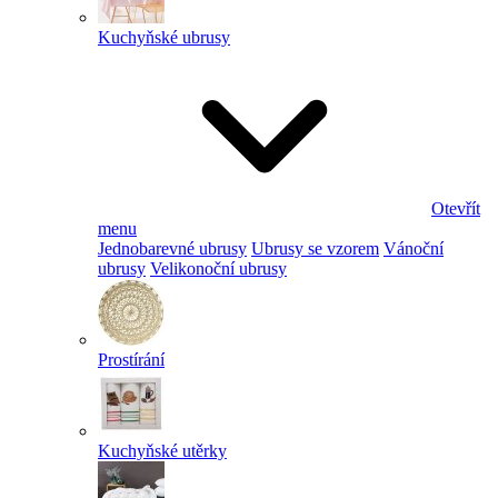
Kuchyňské ubrusy
Otevřít
menu
Jednobarevné ubrusy
Ubrusy se vzorem
Vánoční
ubrusy
Velikonoční ubrusy
Prostírání
Kuchyňské utěrky