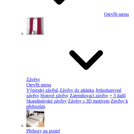
Otevřít menu
Závěsy
Otevřít menu
Výprodej závěsů
Závěsy do altánku
Jednobarevné
závěsy
Hotové závěsy
Zatemňovací závěsy
+ 3 další
Skandinávské závěsy
Závěsy s 3D motivem
Závěsy k
přehozům
Přehozy na postel