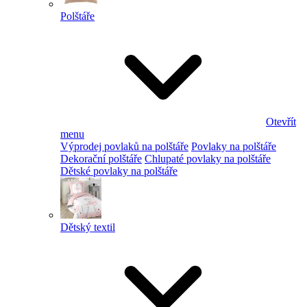
Polštáře
Otevřít
menu
Výprodej povlaků na polštáře
Povlaky na polštáře
Dekorační polštáře
Chlupaté povlaky na polštáře
Dětské povlaky na polštáře
Dětský textil