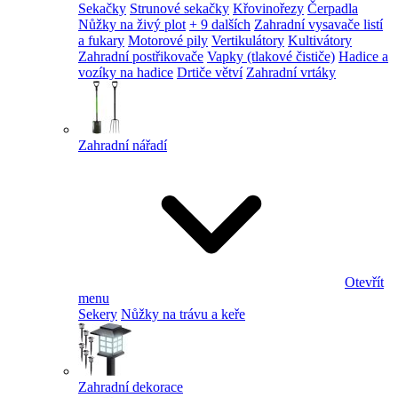
Sekačky
Strunové sekačky
Křovinořezy
Čerpadla
Nůžky na živý plot
+ 9 dalších
Zahradní vysavače listí
a fukary
Motorové pily
Vertikulátory
Kultivátory
Zahradní postřikovače
Vapky (tlakové čističe)
Hadice a
vozíky na hadice
Drtiče větví
Zahradní vrtáky
Zahradní nářadí
Otevřít
menu
Sekery
Nůžky na trávu a keře
Zahradní dekorace