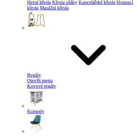
Herní křesla
Křesla ušáky
Kancelářské křesla
Houpací
křesla
Masážní křesla
Regály
Otevřít menu
Kovové regály
Komody