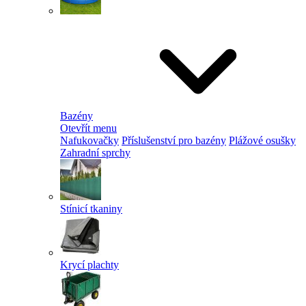
Bazény
Otevřít menu
Nafukovačky
Příslušenství pro bazény
Plážové osušky
Zahradní sprchy
Stínicí tkaniny
Krycí plachty