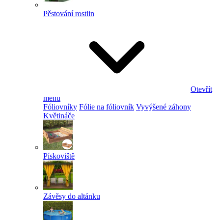
Pěstování rostlin
Otevřít
menu
Fóliovníky
Fólie na fóliovník
Vyvýšené záhony
Květináče
Pískoviště
Závěsy do altánku