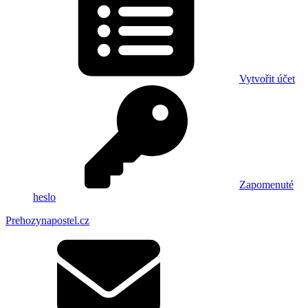
Vytvořit účet
Zapomenuté
heslo
Prehozynapostel.cz