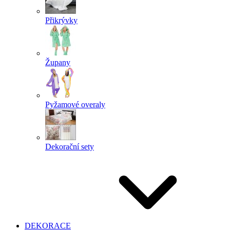
Přikrývky
Župany
Pyžamové overaly
Dekorační sety
DEKORACE