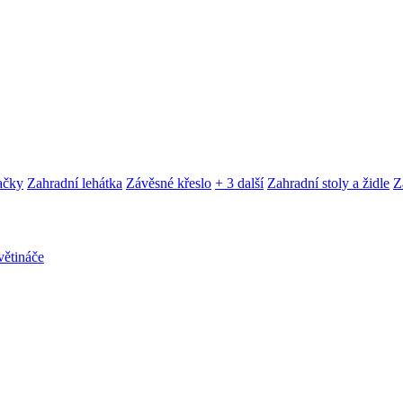
ačky
Zahradní lehátka
Závěsné křeslo
+ 3 další
Zahradní stoly a židle
Z
ětináče