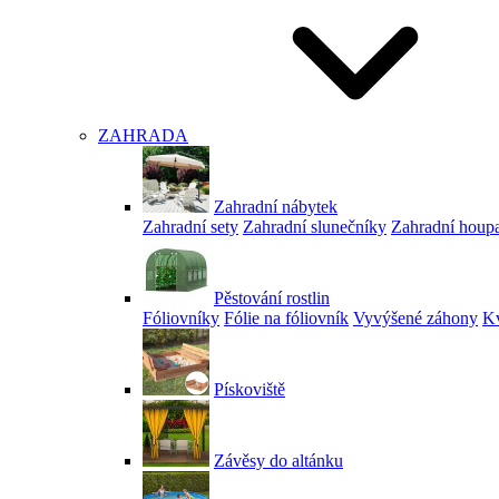
ZAHRADA
Zahradní nábytek
Zahradní sety
Zahradní slunečníky
Zahradní houp
Pěstování rostlin
Fóliovníky
Fólie na fóliovník
Vyvýšené záhony
Kv
Pískoviště
Závěsy do altánku