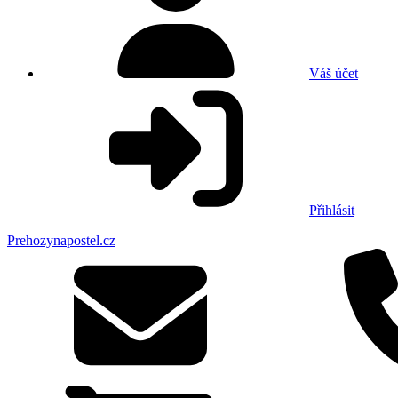
Váš účet
Přihlásit
Prehozynapostel.cz