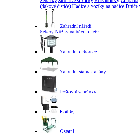
Sekačky
Strunové sekačky
Křovinořezy
Čerpadla
(tlakové čističe)
Hadice a vozíky na hadice
Drtiče 
Zahradní nářadí
Sekery
Nůžky na trávu a keře
Zahradní dekorace
Zahradní stany a altány
Poštovní schránky
Kotlíky
Ostatní