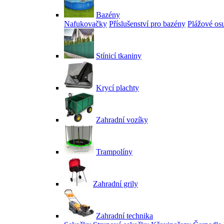
Bazény
Nafukovačky
Příslušenství pro bazény
Plážové os
Stínicí tkaniny
Krycí plachty
Zahradní vozíky
Trampolíny
Zahradní grily
Zahradní technika