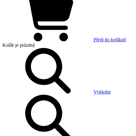
Přejít do košíku
0
Košík
je prázdný
Vyhledat