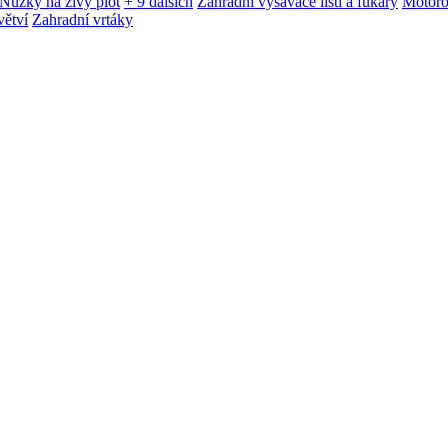
Nůžky na živý plot
+ 9 dalších
Zahradní vysavače listí a fukary
Motoro
větví
Zahradní vrtáky