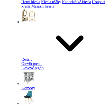
Herní křesla
Křesla ušáky
Kancelářské křesla
Houpací
křesla
Masážní křesla
Regály
Otevřít menu
Kovové regály
Komody