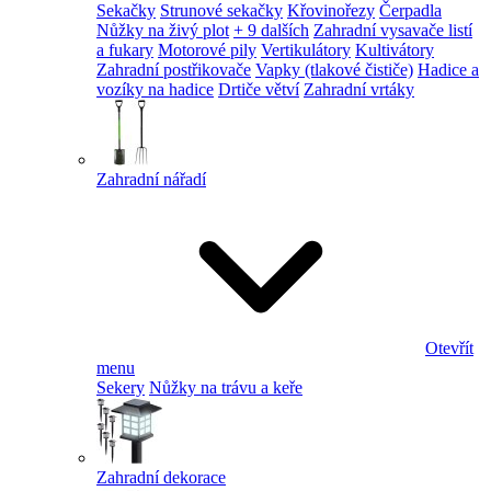
Sekačky
Strunové sekačky
Křovinořezy
Čerpadla
Nůžky na živý plot
+ 9 dalších
Zahradní vysavače listí
a fukary
Motorové pily
Vertikulátory
Kultivátory
Zahradní postřikovače
Vapky (tlakové čističe)
Hadice a
vozíky na hadice
Drtiče větví
Zahradní vrtáky
Zahradní nářadí
Otevřít
menu
Sekery
Nůžky na trávu a keře
Zahradní dekorace