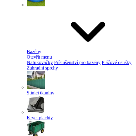
Bazény
Otevřít menu
Nafukovačky
Příslušenství pro bazény
Plážové osušky
Zahradní sprchy
Stínicí tkaniny
Krycí plachty