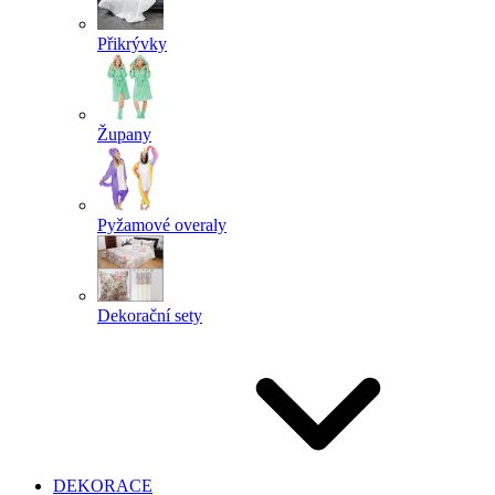
Přikrývky
Župany
Pyžamové overaly
Dekorační sety
DEKORACE