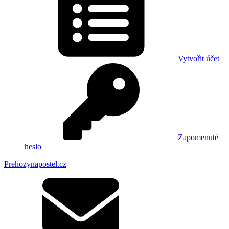
Vytvořit účet
Zapomenuté
heslo
Prehozynapostel.cz