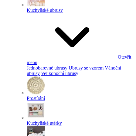
Kuchyňské ubrusy
Otevřít
menu
Jednobarevné ubrusy
Ubrusy se vzorem
Vánoční
ubrusy
Velikonoční ubrusy
Prostírání
Kuchyňské utěrky