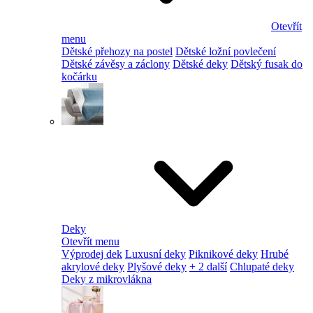
Otevřít
menu
Dětské přehozy na postel
Dětské ložní povlečení
Dětské závěsy a záclony
Dětské deky
Dětský fusak do
kočárku
Deky
Otevřít menu
Výprodej dek
Luxusní deky
Piknikové deky
Hrubé
akrylové deky
Plyšové deky
+ 2 další
Chlupaté deky
Deky z mikrovlákna