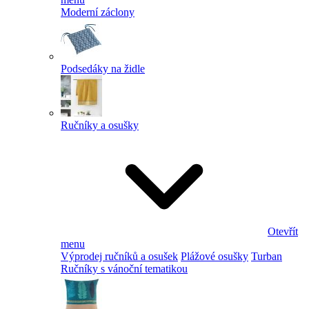
Moderní záclony
Podsedáky na židle
Ručníky a osušky
Otevřít
menu
Výprodej ručníků a osušek
Plážové osušky
Turban
Ručníky s vánoční tematikou