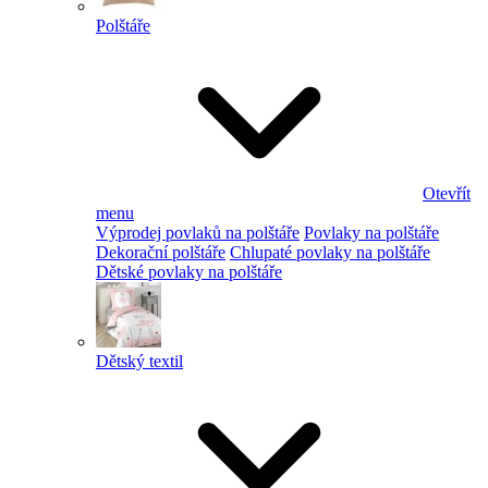
Polštáře
Otevřít
menu
Výprodej povlaků na polštáře
Povlaky na polštáře
Dekorační polštáře
Chlupaté povlaky na polštáře
Dětské povlaky na polštáře
Dětský textil