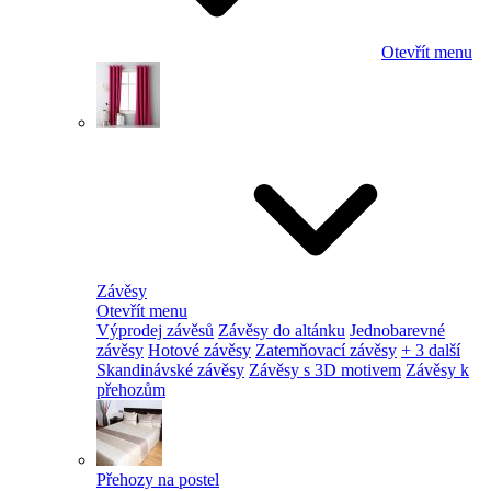
Otevřít menu
Závěsy
Otevřít menu
Výprodej závěsů
Závěsy do altánku
Jednobarevné
závěsy
Hotové závěsy
Zatemňovací závěsy
+ 3 další
Skandinávské závěsy
Závěsy s 3D motivem
Závěsy k
přehozům
Přehozy na postel