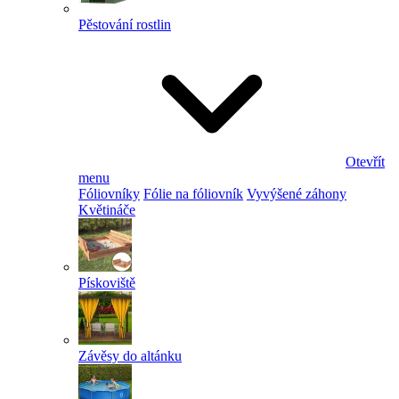
Pěstování rostlin
Otevřít
menu
Fóliovníky
Fólie na fóliovník
Vyvýšené záhony
Květináče
Pískoviště
Závěsy do altánku