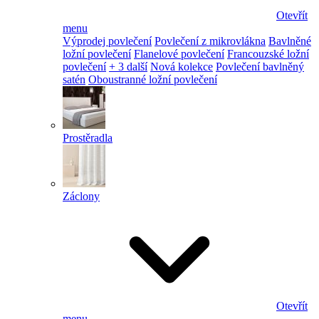
Otevřít
menu
Výprodej povlečení
Povlečení z mikrovlákna
Bavlněné
ložní povlečení
Flanelové povlečení
Francouzské ložní
povlečení
+ 3 další
Nová kolekce
Povlečení bavlněný
satén
Oboustranné ložní povlečení
Prostěradla
Záclony
Otevřít
menu