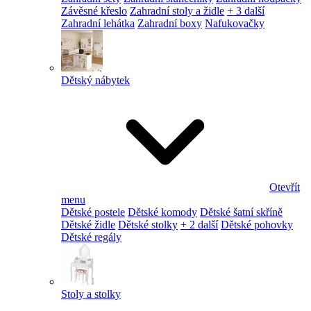
Závěsné křeslo
Zahradní stoly a židle
+ 3 další
Zahradní lehátka
Zahradní boxy
Nafukovačky
Dětský nábytek
Otevřít
menu
Dětské postele
Dětské komody
Dětské šatní skříně
Dětské židle
Dětské stolky
+ 2 další
Dětské pohovky
Dětské regály
Stoly a stolky