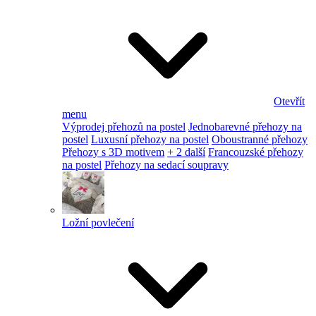
Otevřít
menu
Výprodej přehozů na postel
Jednobarevné přehozy na
postel
Luxusní přehozy na postel
Oboustranné přehozy
Přehozy s 3D motivem
+ 2 další
Francouzské přehozy
na postel
Přehozy na sedací soupravy
Ložní povlečení