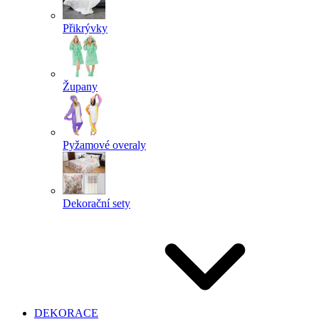
Přikrývky
Župany
Pyžamové overaly
Dekorační sety
DEKORACE