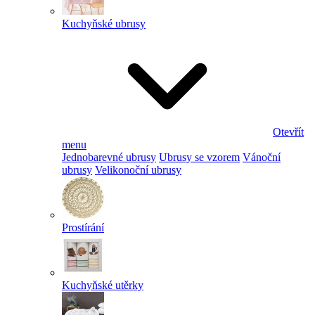
Kuchyňské ubrusy
Otevřít
menu
Jednobarevné ubrusy
Ubrusy se vzorem
Vánoční
ubrusy
Velikonoční ubrusy
Prostírání
Kuchyňské utěrky