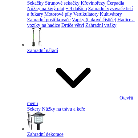
Sekačky
Strunové sekačky
Křovinořezy
Čerpadla
Nůžky na živý plot
+ 9 dalších
Zahradní vysavače listí
a fukary
Motorové pily
Vertikulátory
Kultivátory
Zahradní postřikovače
Vapky (tlakové čističe)
Hadice a
vozíky na hadice
Drtiče větví
Zahradní vrtáky
Zahradní nářadí
Otevřít
menu
Sekery
Nůžky na trávu a keře
Zahradní dekorace