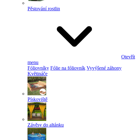
Pěstování rostlin
Otevřít
menu
Fóliovníky
Fólie na fóliovník
Vyvýšené záhony
Květináče
Pískoviště
Závěsy do altánku