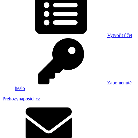
Vytvořit účet
Zapomenuté
heslo
Prehozynapostel.cz