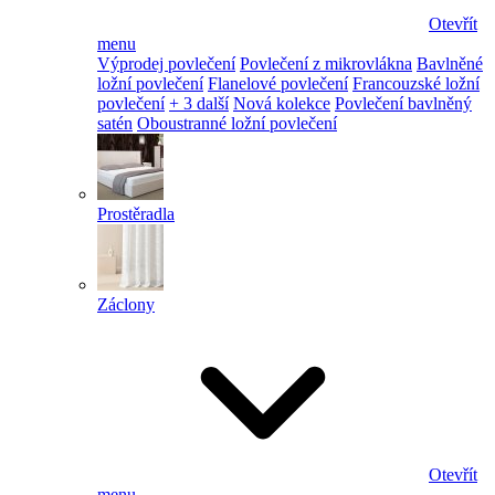
Otevřít
menu
Výprodej povlečení
Povlečení z mikrovlákna
Bavlněné
ložní povlečení
Flanelové povlečení
Francouzské ložní
povlečení
+ 3 další
Nová kolekce
Povlečení bavlněný
satén
Oboustranné ložní povlečení
Prostěradla
Záclony
Otevřít
menu