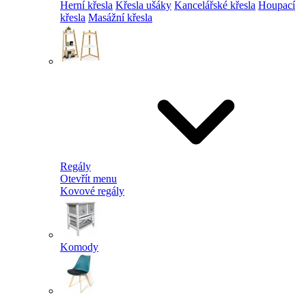
Herní křesla
Křesla ušáky
Kancelářské křesla
Houpací
křesla
Masážní křesla
Regály
Otevřít menu
Kovové regály
Komody