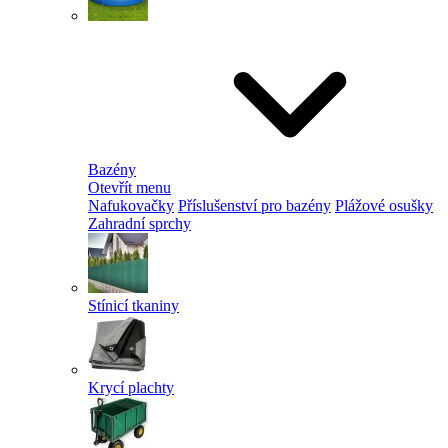
Bazény
Otevřít menu
Nafukovačky
Příslušenství pro bazény
Plážové osušky
Zahradní sprchy
Stínicí tkaniny
Krycí plachty