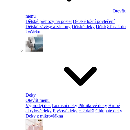
Otevřít
menu
Dětské přehozy na postel
Dětské ložní povlečení
Dětské závěsy a záclony
Dětské deky
Dětský fusak do
kočárku
Deky
Otevřít menu
Výprodej dek
Luxusní deky
Piknikové deky
Hrubé
akrylové deky
Plyšové deky
+ 2 další
Chlupaté deky
Deky z mikrovlákna