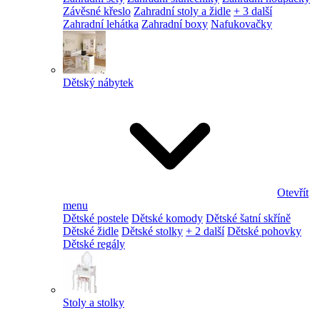
Závěsné křeslo
Zahradní stoly a židle
+ 3 další
Zahradní lehátka
Zahradní boxy
Nafukovačky
Dětský nábytek
Otevřít
menu
Dětské postele
Dětské komody
Dětské šatní skříně
Dětské židle
Dětské stolky
+ 2 další
Dětské pohovky
Dětské regály
Stoly a stolky