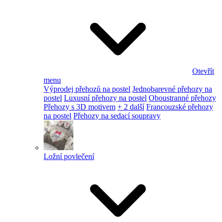
Otevřít
menu
Výprodej přehozů na postel
Jednobarevné přehozy na
postel
Luxusní přehozy na postel
Oboustranné přehozy
Přehozy s 3D motivem
+ 2 další
Francouzské přehozy
na postel
Přehozy na sedací soupravy
Ložní povlečení