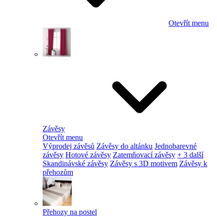
Otevřít menu
Závěsy
Otevřít menu
Výprodej závěsů
Závěsy do altánku
Jednobarevné
závěsy
Hotové závěsy
Zatemňovací závěsy
+ 3 další
Skandinávské závěsy
Závěsy s 3D motivem
Závěsy k
přehozům
Přehozy na postel