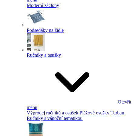
Moderní záclony
Podsedáky na židle
Ručníky a osušky
Otevřít
menu
Výprodej ručníků a osušek
Plážové osušky
Turban
Ručníky s vánoční tematikou