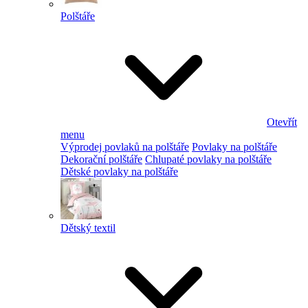
Polštáře
Otevřít
menu
Výprodej povlaků na polštáře
Povlaky na polštáře
Dekorační polštáře
Chlupaté povlaky na polštáře
Dětské povlaky na polštáře
Dětský textil