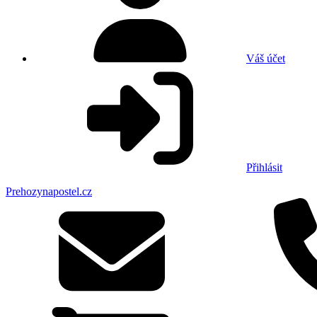
Váš účet
Přihlásit
Prehozynapostel.cz