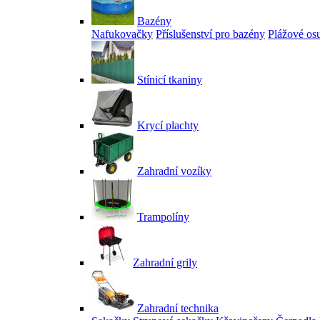
Bazény
Nafukovačky
Příslušenství pro bazény
Plážové os
Stínicí tkaniny
Krycí plachty
Zahradní vozíky
Trampolíny
Zahradní grily
Zahradní technika