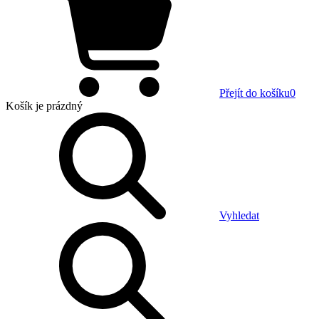
Přejít do košíku
0
Košík
je prázdný
Vyhledat