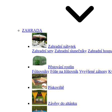
ZAHRADA
Zahradní nábytek
Zahradní sety
Zahradní slunečníky
Zahradní houp
Pěstování rostlin
Fóliovníky
Fólie na fóliovník
Vyvýšené záhony
Kv
Pískoviště
Závěsy do altánku