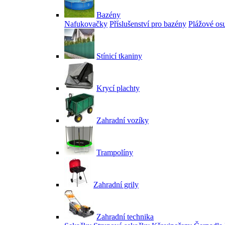
Bazény
Nafukovačky
Příslušenství pro bazény
Plážové os
Stínicí tkaniny
Krycí plachty
Zahradní vozíky
Trampolíny
Zahradní grily
Zahradní technika