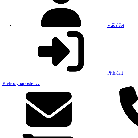
Váš účet
Přihlásit
Prehozynapostel.cz