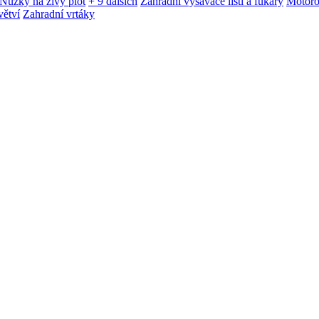
Nůžky na živý plot
+ 9 dalších
Zahradní vysavače listí a fukary
Motoro
větví
Zahradní vrtáky