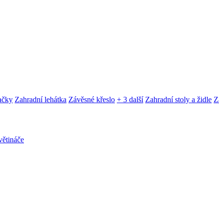
ačky
Zahradní lehátka
Závěsné křeslo
+ 3 další
Zahradní stoly a židle
Z
ětináče