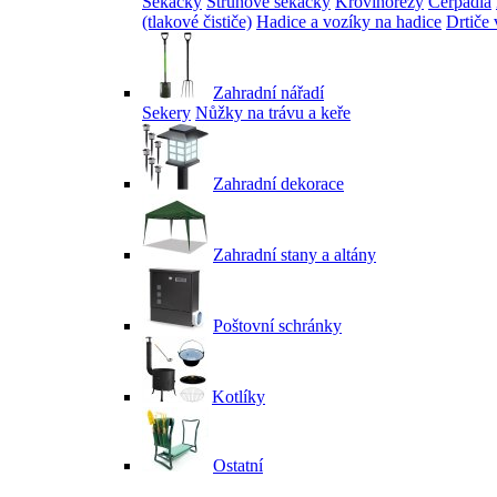
Sekačky
Strunové sekačky
Křovinořezy
Čerpadla
(tlakové čističe)
Hadice a vozíky na hadice
Drtiče 
Zahradní nářadí
Sekery
Nůžky na trávu a keře
Zahradní dekorace
Zahradní stany a altány
Poštovní schránky
Kotlíky
Ostatní